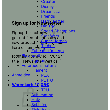
Creator
Disney
Dreamzzz
Friends
Harry Potter
Sign up for Newsletter
Ninjago
Speed Champions
Signup for our newsletter to
Star Wars
get notified about sales and
Super Heroes
new products. Add any text
Technic
here or remove it.
Zubehör für Lego
Playmobil
[contact-form-7 id="7042"
Figuren
title="Newsletter Vertical"]
Verbrauchsmaterial
Filament
Anmelden
PLA
PET-G
Warenkorb /
0,00
€
ASA
TPU
Sublimation
Holz
Schiefer
Elektrisch