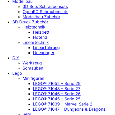
Modellbau
3D Sets Schraubensets
OpenRC Schraubensets
Modellbau Zubehör
3D Druck Zubehör
Heiztechnik
Heizbett
Hotend
Lineartechnik
Linearführung
Linearlager
DIY
Werkzeug
Schrauben
Lego
Minifiguren
LEGO® 71052 – Serie 29
LEGO® 71048 – Serie 27
LEGO® 71046 – Serie 26
LEGO® 71045 – Serie 25
LEGO® 71039 – Marvel Serie 2
LEGO® 71047 – Dungeons & Dragons
Sets