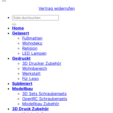
Vertrag widerrufen
Suchen
nach:
Home
Gelasert
Fußmatten
Wohndeko
Religion
LED Lampen
Gedruckt
3D Drucker Zubehör
Wohnbereich
Werkstatt
Für Lego
Sublimiert
Modellbau
3D Sets Schraubensets
OpenRC Schraubensets
Modellbau Zubehör
3D Druck Zubehör