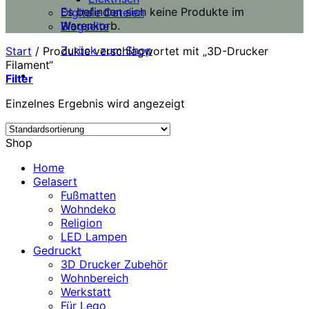
Es befinden sich keine Produkte im
Digitale Dateien
Warenkorb.
Blogseite
Zurück zum Shop
Start
/
Produkte verschlagwortet mit „3D-Drucker
Filament“
Filter
Einzelnes Ergebnis wird angezeigt
Shop
Home
Gelasert
Fußmatten
Wohndeko
Religion
LED Lampen
Gedruckt
3D Drucker Zubehör
Wohnbereich
Werkstatt
Für Lego