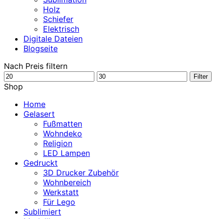
Holz
Schiefer
Elektrisch
Digitale Dateien
Blogseite
Nach Preis filtern
Min.
Max.
Filter
Preis
Preis
Shop
Home
Gelasert
Fußmatten
Wohndeko
Religion
LED Lampen
Gedruckt
3D Drucker Zubehör
Wohnbereich
Werkstatt
Für Lego
Sublimiert