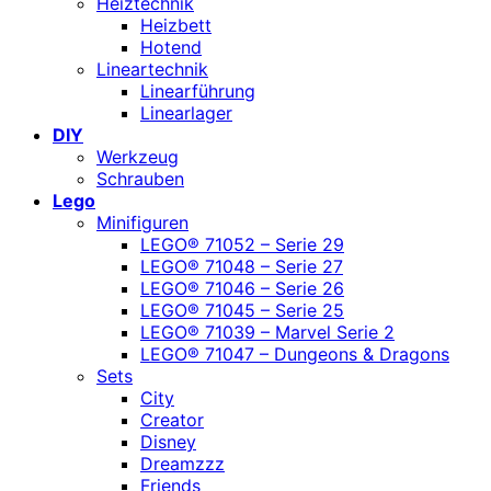
Heiztechnik
Heizbett
Hotend
Lineartechnik
Linearführung
Linearlager
DIY
Werkzeug
Schrauben
Lego
Minifiguren
LEGO® 71052 – Serie 29
LEGO® 71048 – Serie 27
LEGO® 71046 – Serie 26
LEGO® 71045 – Serie 25
LEGO® 71039 – Marvel Serie 2
LEGO® 71047 – Dungeons & Dragons
Sets
City
Creator
Disney
Dreamzzz
Friends