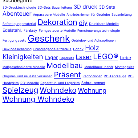
Suchbegriffe
3D druck
3D Sets
3D-Drucktechnologie
3D-Sets Bauanleitung
Abenteuer
Anpassbare Modelle
Antriebsriemen für Getriebe
Bauanleitung
Dekoration
diy
Befestigungsmaterial
Druckbare Modelle
Edelstahl.
Fantasy
Ferngesteuerte Modelle
Fernsteuerungstechnologie
Geschenk
Fertigungssets
Getriebe- und Achsoptionen
Holz
Gewindesicherung
Grundlegende Kitdetails
Hobby
LEGO®
Kleinigkeiten
Laser
Lager
Liebe
Lagerkits
Modellbau
Maßgeschneiderte Modelle
Modellbauzubehör
Montagekits
Präsent
Original- und neueste Versionen
Radoptionen
RC-Fahrzeuge
RC-
Schraubenset
Hobbykits
RC-Modelle
Reparatur- und Lagerkits
Spielzeug
Wohndeko
Wohnung
Wohnung Wohndeko