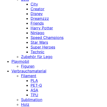
City
Creator
Disney
Dreamzzz
Friends
Harry Potter
Ninjago
Speed Champions
Star Wars
Super Heroes
Technic
Zubehör für Lego
Playmobil
Figuren
Verbrauchsmaterial
Filament
PLA
PET-G
ASA
TPU
Sublimation
Holz