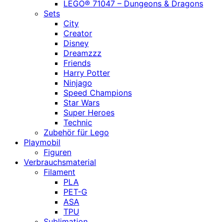
LEGO® 71047 – Dungeons & Dragons
Sets
City
Creator
Disney
Dreamzzz
Friends
Harry Potter
Ninjago
Speed Champions
Star Wars
Super Heroes
Technic
Zubehör für Lego
Playmobil
Figuren
Verbrauchsmaterial
Filament
PLA
PET-G
ASA
TPU
Sublimation