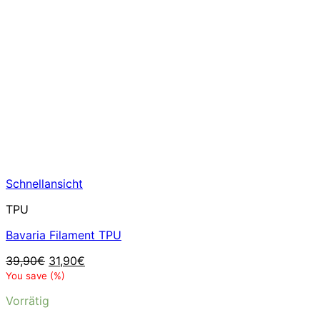
Schnellansicht
TPU
Bavaria Filament TPU
Ursprünglicher
Aktueller
39,90
€
31,90
€
Preis
Preis
You save
(
%)
war:
ist:
Vorrätig
39,90€
31,90€.