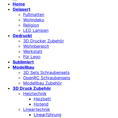
Home
Gelasert
Fußmatten
Wohndeko
Religion
LED Lampen
Gedruckt
3D Drucker Zubehör
Wohnbereich
Werkstatt
Für Lego
Sublimiert
Modellbau
3D Sets Schraubensets
OpenRC Schraubensets
Modellbau Zubehör
3D Druck Zubehör
Heiztechnik
Heizbett
Hotend
Lineartechnik
Linearführung