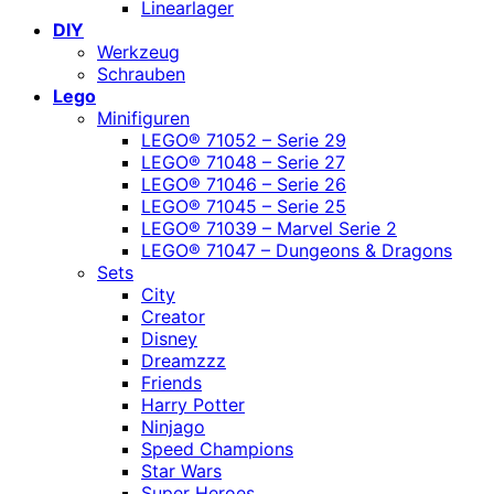
Linearlager
DIY
Werkzeug
Schrauben
Lego
Minifiguren
LEGO® 71052 – Serie 29
LEGO® 71048 – Serie 27
LEGO® 71046 – Serie 26
LEGO® 71045 – Serie 25
LEGO® 71039 – Marvel Serie 2
LEGO® 71047 – Dungeons & Dragons
Sets
City
Creator
Disney
Dreamzzz
Friends
Harry Potter
Ninjago
Speed Champions
Star Wars
Super Heroes