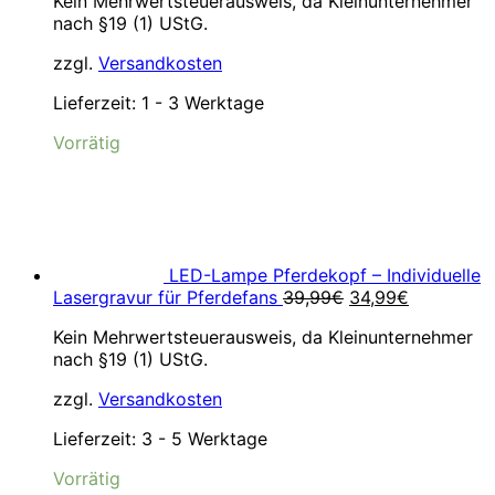
Kein Mehrwertsteuerausweis, da Kleinunternehmer
nach §19 (1) UStG.
zzgl.
Versandkosten
Lieferzeit:
1 - 3 Werktage
Vorrätig
LED-Lampe Pferdekopf – Individuelle
Ursprünglicher
Aktueller
Lasergravur für Pferdefans
39,99
€
34,99
€
Preis
Preis
Kein Mehrwertsteuerausweis, da Kleinunternehmer
war:
ist:
nach §19 (1) UStG.
39,99€
34,99€.
zzgl.
Versandkosten
Lieferzeit:
3 - 5 Werktage
Vorrätig