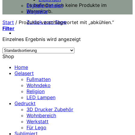
Es befinden sich keine Produkte im
Digitale Dateien
Warenkorb.
Blogseite
Zurück zum Shop
Start
/
Produkte verschlagwortet mit „abkühlen.“
Filter
Einzelnes Ergebnis wird angezeigt
Shop
Home
Gelasert
Fußmatten
Wohndeko
Religion
LED Lampen
Gedruckt
3D Drucker Zubehör
Wohnbereich
Werkstatt
Für Lego
Sublimiert