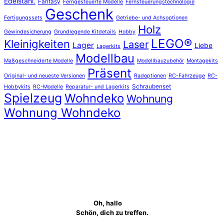
Edelstahl.
Fantasy
Ferngesteuerte Modelle
Fernsteuerungstechnologie
Geschenk
Fertigungssets
Getriebe- und Achsoptionen
Holz
Gewindesicherung
Grundlegende Kitdetails
Hobby
LEGO®
Kleinigkeiten
Laser
Lager
Liebe
Lagerkits
Modellbau
Maßgeschneiderte Modelle
Modellbauzubehör
Montagekits
Präsent
Original- und neueste Versionen
Radoptionen
RC-Fahrzeuge
RC-
Schraubenset
Hobbykits
RC-Modelle
Reparatur- und Lagerkits
Spielzeug
Wohndeko
Wohnung
Wohnung Wohndeko
Oh, hallo
Schön, dich zu treffen.