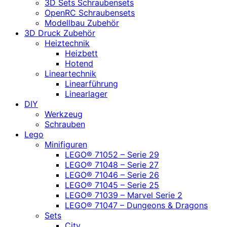
3D Sets Schraubensets
OpenRC Schraubensets
Modellbau Zubehör
3D Druck Zubehör
Heiztechnik
Heizbett
Hotend
Lineartechnik
Linearführung
Linearlager
DIY
Werkzeug
Schrauben
Lego
Minifiguren
LEGO® 71052 – Serie 29
LEGO® 71048 – Serie 27
LEGO® 71046 – Serie 26
LEGO® 71045 – Serie 25
LEGO® 71039 – Marvel Serie 2
LEGO® 71047 – Dungeons & Dragons
Sets
City