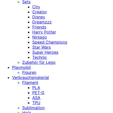
Sets
City
Creator
Disney
Dreamzzz
Friends
Harry Potter
Ninjago
Speed Champions
Star Wars
Super Heroes
Technic
Zubehör für Lego
Playmobil
Figuren
Verbrauchsmaterial
Filament
PLA
PET-G
ASA
TPU
Sublimation
Holz