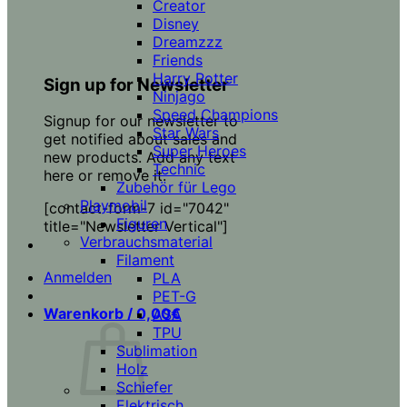
Creator
Disney
Dreamzzz
Friends
Harry Potter
Sign up for Newsletter
Ninjago
Speed Champions
Signup for our newsletter to
Star Wars
get notified about sales and
Super Heroes
new products. Add any text
Technic
here or remove it.
Zubehör für Lego
Playmobil
[contact-form-7 id="7042"
Figuren
title="Newsletter Vertical"]
Verbrauchsmaterial
Filament
Anmelden
PLA
PET-G
Warenkorb /
0,00
€
ASA
TPU
Sublimation
Holz
Schiefer
Elektrisch