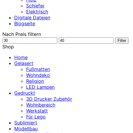
Schiefer
Elektrisch
Digitale Dateien
Blogseite
Nach Preis filtern
Min.
Max.
Filter
Preis
Preis
Shop
Home
Gelasert
Fußmatten
Wohndeko
Religion
LED Lampen
Gedruckt
3D Drucker Zubehör
Wohnbereich
Werkstatt
Für Lego
Sublimiert
Modellbau