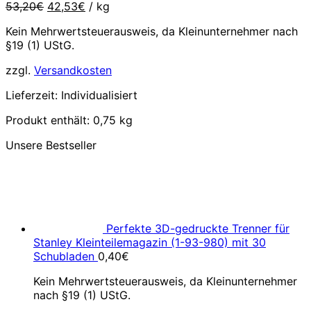
Ursprünglicher
Aktueller
53,20
€
42,53
€
/
kg
Preis
Preis
Kein Mehrwertsteuerausweis, da Kleinunternehmer nach
war:
ist:
§19 (1) UStG.
53,20€
42,53€.
zzgl.
Versandkosten
Lieferzeit:
Individualisiert
Produkt enthält: 0,75
kg
Unsere Bestseller
Perfekte 3D-gedruckte Trenner für
Stanley Kleinteilemagazin (1-93-980) mit 30
Schubladen
0,40
€
Kein Mehrwertsteuerausweis, da Kleinunternehmer
nach §19 (1) UStG.