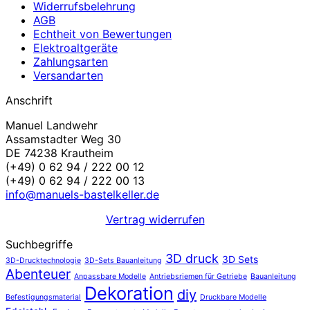
Widerrufsbelehrung
AGB
Echtheit von Bewertungen
Elektroaltgeräte
Zahlungsarten
Versandarten
Anschrift
Manuel Landwehr
Assamstadter Weg 30
DE 74238 Krautheim
(+49) 0 62 94 / 222 00 12
(+49) 0 62 94 / 222 00 13
info@manuels-bastelkeller.de
Vertrag widerrufen
Suchbegriffe
3D druck
3D Sets
3D-Drucktechnologie
3D-Sets Bauanleitung
Abenteuer
Anpassbare Modelle
Antriebsriemen für Getriebe
Bauanleitung
Dekoration
diy
Befestigungsmaterial
Druckbare Modelle