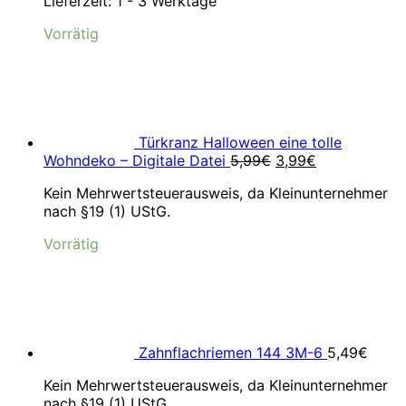
Lieferzeit:
1 - 3 Werktage
Vorrätig
Türkranz Halloween eine tolle
Ursprünglicher
Aktueller
Wohndeko – Digitale Datei
5,99
€
3,99
€
Preis
Preis
Kein Mehrwertsteuerausweis, da Kleinunternehmer
war:
ist:
nach §19 (1) UStG.
5,99€
3,99€.
Vorrätig
Zahnflachriemen 144 3M-6
5,49
€
Kein Mehrwertsteuerausweis, da Kleinunternehmer
nach §19 (1) UStG.