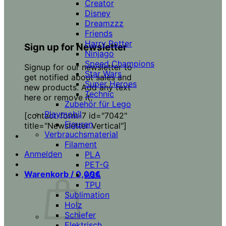
Creator
Disney
Dreamzzz
Friends
Harry Potter
Sign up for Newsletter
Ninjago
Speed Champions
Signup for our newsletter to
Star Wars
get notified about sales and
Super Heroes
new products. Add any text
Technic
here or remove it.
Zubehör für Lego
Playmobil
[contact-form-7 id="7042"
Figuren
title="Newsletter Vertical"]
Verbrauchsmaterial
Filament
Anmelden
PLA
PET-G
Warenkorb /
0,00
€
ASA
TPU
Sublimation
Holz
Schiefer
Elektrisch