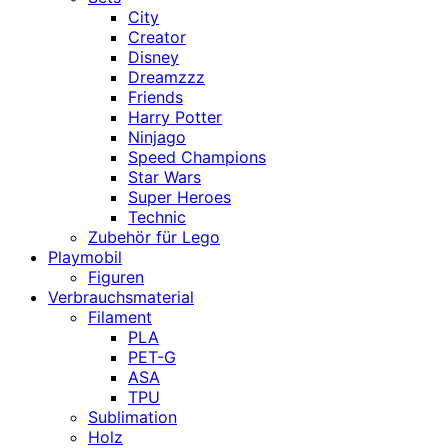
City
Creator
Disney
Dreamzzz
Friends
Harry Potter
Ninjago
Speed Champions
Star Wars
Super Heroes
Technic
Zubehör für Lego
Playmobil
Figuren
Verbrauchsmaterial
Filament
PLA
PET-G
ASA
TPU
Sublimation
Holz