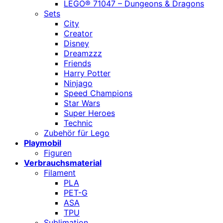
LEGO® 71047 – Dungeons & Dragons
Sets
City
Creator
Disney
Dreamzzz
Friends
Harry Potter
Ninjago
Speed Champions
Star Wars
Super Heroes
Technic
Zubehör für Lego
Playmobil
Figuren
Verbrauchsmaterial
Filament
PLA
PET-G
ASA
TPU
Sublimation