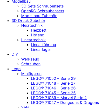
Modellbau
3D Sets Schraubensets
OpenRC Schraubensets
Modellbau Zubehör
3D Druck Zubehör
Heiztechnik
Heizbett
Hotend
Lineartechnik
Linearführung
Linearlager
DIY
Werkzeug
Schrauben
Lego
Minifiguren
LEGO® 71052 – Serie 29
LEGO® 71048 – Serie 27
LEGO® 71046 – Serie 26
LEGO® 71045 – Serie 25
LEGO® 71039 – Marvel Serie 2
LEGO® 71047 – Dungeons & Dragons
Sets