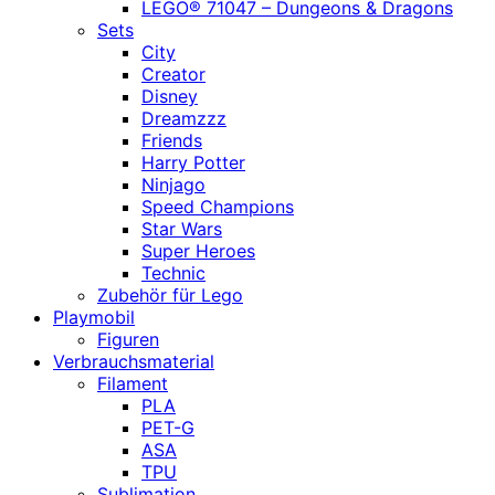
LEGO® 71047 – Dungeons & Dragons
Sets
City
Creator
Disney
Dreamzzz
Friends
Harry Potter
Ninjago
Speed Champions
Star Wars
Super Heroes
Technic
Zubehör für Lego
Playmobil
Figuren
Verbrauchsmaterial
Filament
PLA
PET-G
ASA
TPU
Sublimation