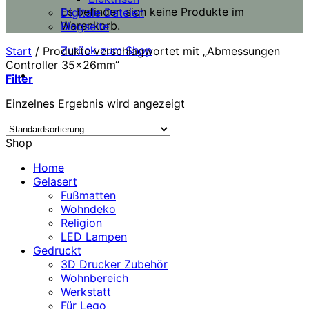
Es befinden sich keine Produkte im
Digitale Dateien
Warenkorb.
Blogseite
Zurück zum Shop
Start
/
Produkte verschlagwortet mit „Abmessungen
Controller 35x26mm“
Filter
Einzelnes Ergebnis wird angezeigt
Shop
Home
Gelasert
Fußmatten
Wohndeko
Religion
LED Lampen
Gedruckt
3D Drucker Zubehör
Wohnbereich
Werkstatt
Für Lego