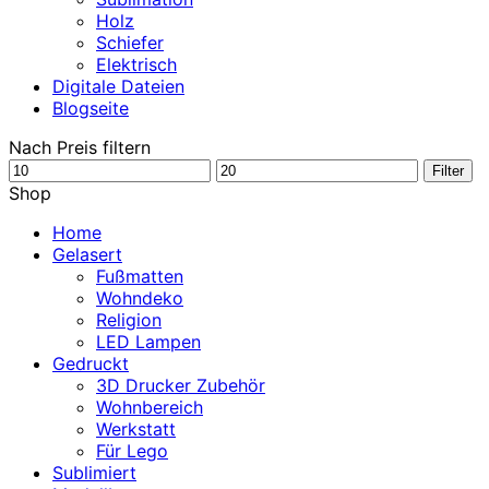
Holz
Schiefer
Elektrisch
Digitale Dateien
Blogseite
Nach Preis filtern
Min.
Max.
Filter
Preis
Preis
Shop
Home
Gelasert
Fußmatten
Wohndeko
Religion
LED Lampen
Gedruckt
3D Drucker Zubehör
Wohnbereich
Werkstatt
Für Lego
Sublimiert