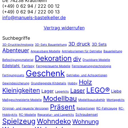
DE 74238 Krautheim
(+49) 0 62 94 / 222 00 12
(+49) 0 62 94 / 222 00 13
info@manuels-bastelkeller.de
Vertrag widerrufen
Suchbegriffe
3D druck
3D Sets
3D-Drucktechnologie
3D-Sets Bauanleitung
Abenteuer
Anpassbare Modelle
Antriebsriemen für Getriebe
Bauanleitung
Dekoration
diy
Befestigungsmaterial
Druckbare Modelle
Edelstahl.
Fantasy
Ferngesteuerte Modelle
Fernsteuerungstechnologie
Geschenk
Fertigungssets
Getriebe- und Achsoptionen
Holz
Gewindesicherung
Grundlegende Kitdetails
Hobby
LEGO®
Kleinigkeiten
Laser
Lager
Liebe
Lagerkits
Modellbau
Maßgeschneiderte Modelle
Modellbauzubehör
Montagekits
Präsent
Original- und neueste Versionen
Radoptionen
RC-Fahrzeuge
RC-
Schraubenset
Hobbykits
RC-Modelle
Reparatur- und Lagerkits
Spielzeug
Wohndeko
Wohnung