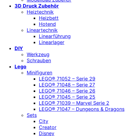
3D Druck Zubehör
Heiztechnik
Heizbett
Hotend
Lineartechnik
Linearführung
Linearlager
DIY
Werkzeug
Schrauben
Lego
Minifiguren
LEGO® 71052 – Serie 29
LEGO® 71048 – Serie 27
LEGO® 71046 – Serie 26
LEGO® 71045 – Serie 25
LEGO® 71039 – Marvel Serie 2
LEGO® 71047 – Dungeons & Dragons
Sets
City
Creator
Disney