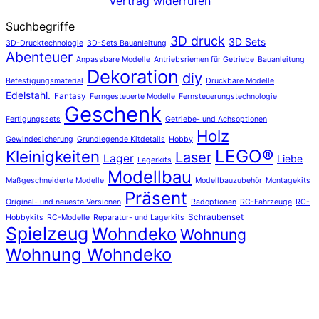
Vertrag widerrufen
Suchbegriffe
3D druck
3D Sets
3D-Drucktechnologie
3D-Sets Bauanleitung
Abenteuer
Anpassbare Modelle
Antriebsriemen für Getriebe
Bauanleitung
Dekoration
diy
Befestigungsmaterial
Druckbare Modelle
Edelstahl.
Fantasy
Ferngesteuerte Modelle
Fernsteuerungstechnologie
Geschenk
Fertigungssets
Getriebe- und Achsoptionen
Holz
Gewindesicherung
Grundlegende Kitdetails
Hobby
LEGO®
Kleinigkeiten
Laser
Lager
Liebe
Lagerkits
Modellbau
Maßgeschneiderte Modelle
Modellbauzubehör
Montagekits
Präsent
Original- und neueste Versionen
Radoptionen
RC-Fahrzeuge
RC-
Schraubenset
Hobbykits
RC-Modelle
Reparatur- und Lagerkits
Spielzeug
Wohndeko
Wohnung
Wohnung Wohndeko