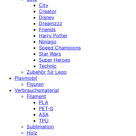
City
Creator
Disney
Dreamzzz
Friends
Harry Potter
Ninjago
Speed Champions
Star Wars
Super Heroes
Technic
Zubehör für Lego
Playmobil
Figuren
Verbrauchsmaterial
Filament
PLA
PET-G
ASA
TPU
Sublimation
Holz