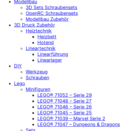
Modellbau
3D Sets Schraubensets
OpenRC Schraubensets
Modellbau Zubehör
3D Druck Zubehör
Heiztechnik
Heizbett
Hotend
Lineartechnik
Linearführung
Linearlager
DIY
Werkzeug
Schrauben
Lego
Minifiguren
LEGO® 71052 – Serie 29
LEGO® 71048 – Serie 27
LEGO® 71046 – Serie 26
LEGO® 71045 – Serie 25
LEGO® 71039 – Marvel Serie 2
LEGO® 71047 – Dungeons & Dragons
Sets