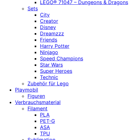
LEGO® 71047 – Dungeons & Dragons
Sets
City
Creator
Disney
Dreamzzz
Friends
Harry Potter
Ninjago
Speed Champions
Star Wars
Super Heroes
Technic
Zubehör für Lego
Playmobil
Figuren
Verbrauchsmaterial
Filament
PLA
PET-G
ASA
TPU
Sublimation