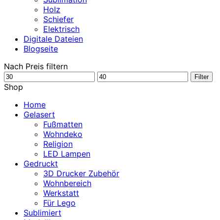
Holz
Schiefer
Elektrisch
Digitale Dateien
Blogseite
Nach Preis filtern
Min.
Max.
Filter
Preis
Preis
Shop
Home
Gelasert
Fußmatten
Wohndeko
Religion
LED Lampen
Gedruckt
3D Drucker Zubehör
Wohnbereich
Werkstatt
Für Lego
Sublimiert