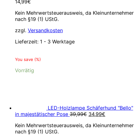
14,99
€
Kein Mehrwertsteuerausweis, da Kleinunternehmer
nach §19 (1) UStG.
zzgl.
Versandkosten
Lieferzeit:
1 - 3 Werktage
You save
(
%)
Vorrätig
LED-Holzlampe Schäferhund "Bello"
Ursprünglicher
Aktueller
in majestätischer Pose
39,99
€
34,99
€
Preis
Preis
Kein Mehrwertsteuerausweis, da Kleinunternehmer
war:
ist:
nach §19 (1) UStG.
39,99€
34,99€.