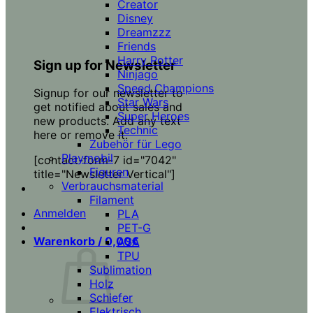
Creator
Disney
Dreamzzz
Friends
Harry Potter
Sign up for Newsletter
Ninjago
Speed Champions
Signup for our newsletter to
Star Wars
get notified about sales and
Super Heroes
new products. Add any text
Technic
here or remove it.
Zubehör für Lego
Playmobil
[contact-form-7 id="7042"
Figuren
title="Newsletter Vertical"]
Verbrauchsmaterial
Filament
Anmelden
PLA
PET-G
Warenkorb /
0,00
€
ASA
TPU
Sublimation
Holz
Schiefer
Elektrisch