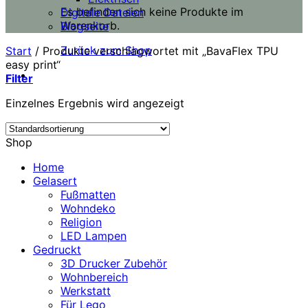
Es befinden sich keine Produkte im
Digitale Dateien
Warenkorb.
Blogseite
Zurück zum Shop
Start
/
Produkte verschlagwortet mit „BavaFlex TPU
easy print“
Filter
Einzelnes Ergebnis wird angezeigt
Shop
Home
Gelasert
Fußmatten
Wohndeko
Religion
LED Lampen
Gedruckt
3D Drucker Zubehör
Wohnbereich
Werkstatt
Für Lego