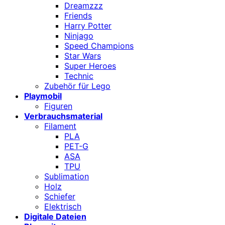
Dreamzzz
Friends
Harry Potter
Ninjago
Speed Champions
Star Wars
Super Heroes
Technic
Zubehör für Lego
Playmobil
Figuren
Verbrauchsmaterial
Filament
PLA
PET-G
ASA
TPU
Sublimation
Holz
Schiefer
Elektrisch
Digitale Dateien