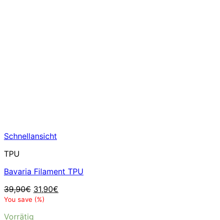
Schnellansicht
TPU
Bavaria Filament TPU
Ursprünglicher
Aktueller
39,90
€
31,90
€
Preis
Preis
You save
(
%)
war:
ist:
Vorrätig
39,90€
31,90€.