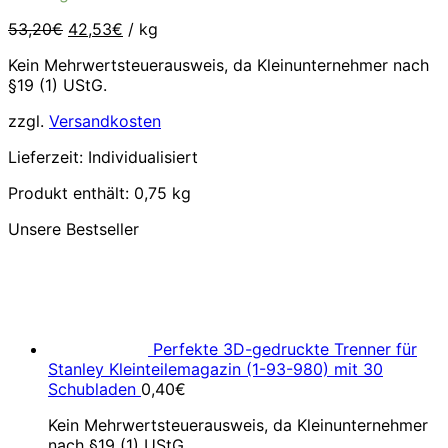
Ursprünglicher
Aktueller
53,20
€
42,53
€
/
kg
Preis
Preis
Kein Mehrwertsteuerausweis, da Kleinunternehmer nach
war:
ist:
§19 (1) UStG.
53,20€
42,53€.
zzgl.
Versandkosten
Lieferzeit:
Individualisiert
Produkt enthält: 0,75
kg
Unsere Bestseller
Perfekte 3D-gedruckte Trenner für
Stanley Kleinteilemagazin (1-93-980) mit 30
Schubladen
0,40
€
Kein Mehrwertsteuerausweis, da Kleinunternehmer
nach §19 (1) UStG.