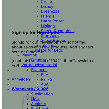
Creator
Disney
Dreamzzz
Friends
Harry Potter
Ninjago
Speed Champions
Sign up for Newsletter
Star Wars
Super Heroes
Signup for our newsletter to get notified
Technic
about sales and new products. Add any text
Zubehör für Lego
here or remove it.
Playmobil
Figuren
[contact-form-7 id="7042" title="Newsletter
Verbrauchsmaterial
Vertical"]
Filament
PLA
Anmelden
PET-G
ASA
Warenkorb /
0,00
€
TPU
Sublimation
Holz
Schiefer
Elektrisch