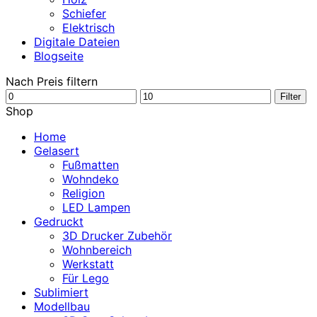
Schiefer
Elektrisch
Digitale Dateien
Blogseite
Nach Preis filtern
Min.
Max.
Filter
Preis
Preis
Shop
Home
Gelasert
Fußmatten
Wohndeko
Religion
LED Lampen
Gedruckt
3D Drucker Zubehör
Wohnbereich
Werkstatt
Für Lego
Sublimiert
Modellbau