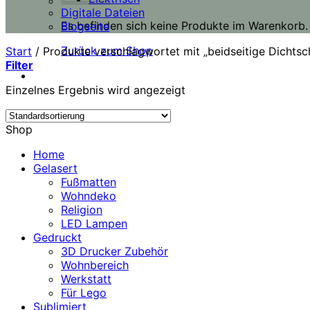
Digitale Dateien
Es befinden sich keine Produkte im Warenkorb.
Blogseite
Zurück zum Shop
Start
/
Produkte verschlagwortet mit „beidseitige Dichtsch
Filter
Einzelnes Ergebnis wird angezeigt
Shop
Home
Gelasert
Fußmatten
Wohndeko
Religion
LED Lampen
Gedruckt
3D Drucker Zubehör
Wohnbereich
Werkstatt
Für Lego
Sublimiert