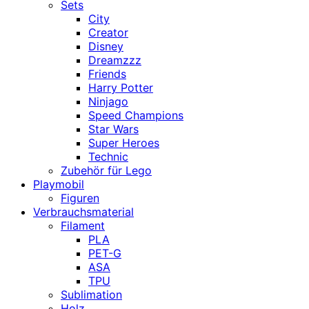
Sets
City
Creator
Disney
Dreamzzz
Friends
Harry Potter
Ninjago
Speed Champions
Star Wars
Super Heroes
Technic
Zubehör für Lego
Playmobil
Figuren
Verbrauchsmaterial
Filament
PLA
PET-G
ASA
TPU
Sublimation
Holz