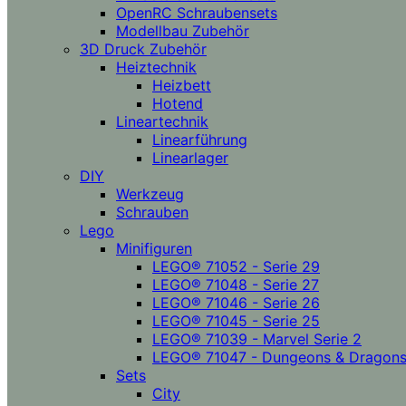
OpenRC Schraubensets
Modellbau Zubehör
3D Druck Zubehör
Heiztechnik
Heizbett
Hotend
Lineartechnik
Linearführung
Linearlager
DIY
Werkzeug
Schrauben
Lego
Minifiguren
LEGO® 71052 - Serie 29
LEGO® 71048 - Serie 27
LEGO® 71046 - Serie 26
LEGO® 71045 - Serie 25
LEGO® 71039 - Marvel Serie 2
LEGO® 71047 - Dungeons & Dragon
Sets
City