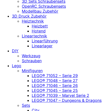
3D Sets Schraubensets
OpenRC Schraubensets
Modellbau Zubehör
3D Druck Zubehör
Heiztechnik
Heizbett
Hotend
Lineartechnik
Linearführung
Linearlager
DIY
Werkzeug
Schrauben
Lego
Minifiguren
LEGO® 71052 – Serie 29
LEGO® 71048 – Serie 27
LEGO® 71046 – Serie 26
LEGO® 71045 – Serie 25
LEGO® 71039 – Marvel Serie 2
LEGO® 71047 – Dungeons & Dragons
Sets
City