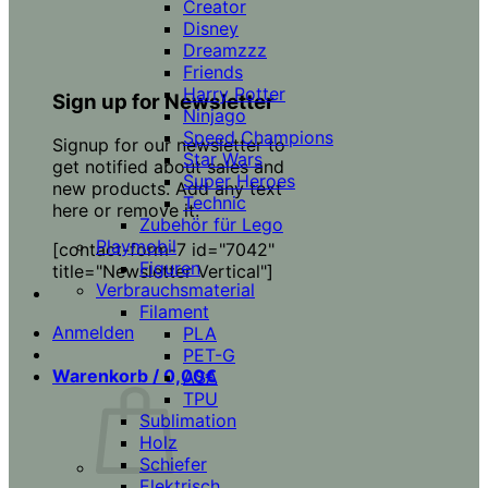
Creator
Disney
Dreamzzz
Friends
Harry Potter
Sign up for Newsletter
Ninjago
Speed Champions
Signup for our newsletter to
Star Wars
get notified about sales and
Super Heroes
new products. Add any text
Technic
here or remove it.
Zubehör für Lego
Playmobil
[contact-form-7 id="7042"
Figuren
title="Newsletter Vertical"]
Verbrauchsmaterial
Filament
Anmelden
PLA
PET-G
Warenkorb /
0,00
€
ASA
TPU
Sublimation
Holz
Schiefer
Elektrisch