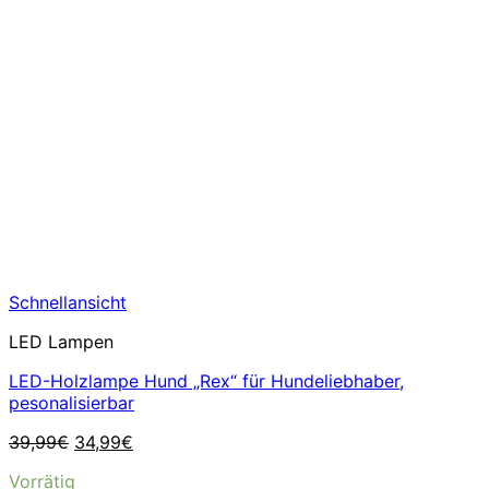
Schnellansicht
LED Lampen
LED-Holzlampe Hund „Rex“ für Hundeliebhaber,
pesonalisierbar
Ursprünglicher
Aktueller
39,99
€
34,99
€
Preis
Preis
Vorrätig
war:
ist: