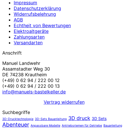
Impressum
Datenschutzerklärung
Widerrufsbelehrung
AGB
Echtheit von Bewertungen
Elektroaltgeräte
Zahlungsarten
Versandarten
Anschrift
Manuel Landwehr
Assamstadter Weg 30
DE 74238 Krautheim
(+49) 0 62 94 / 222 00 12
(+49) 0 62 94 / 222 00 13
info@manuels-bastelkeller.de
Vertrag widerrufen
Suchbegriffe
3D druck
3D Sets
3D-Drucktechnologie
3D-Sets Bauanleitung
Abenteuer
Anpassbare Modelle
Antriebsriemen für Getriebe
Bauanleitung