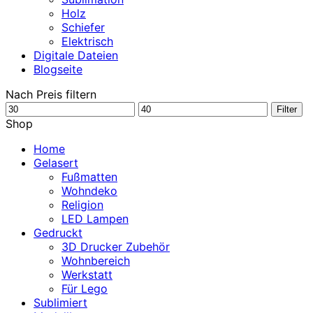
Holz
Schiefer
Elektrisch
Digitale Dateien
Blogseite
Nach Preis filtern
Min.
Max.
Filter
Preis
Preis
Shop
Home
Gelasert
Fußmatten
Wohndeko
Religion
LED Lampen
Gedruckt
3D Drucker Zubehör
Wohnbereich
Werkstatt
Für Lego
Sublimiert