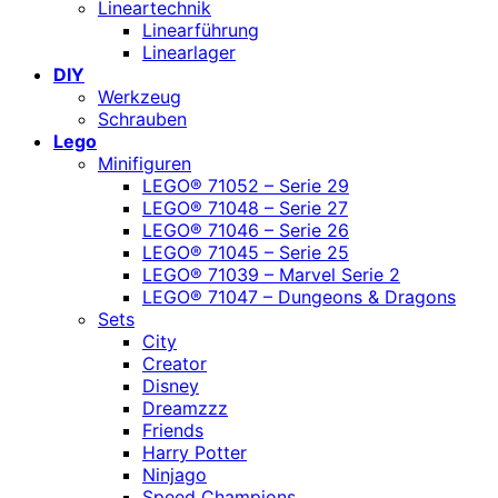
Lineartechnik
Linearführung
Linearlager
DIY
Werkzeug
Schrauben
Lego
Minifiguren
LEGO® 71052 – Serie 29
LEGO® 71048 – Serie 27
LEGO® 71046 – Serie 26
LEGO® 71045 – Serie 25
LEGO® 71039 – Marvel Serie 2
LEGO® 71047 – Dungeons & Dragons
Sets
City
Creator
Disney
Dreamzzz
Friends
Harry Potter
Ninjago
Speed Champions