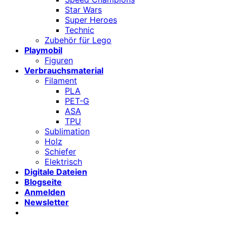
Star Wars
Super Heroes
Technic
Zubehör für Lego
Playmobil
Figuren
Verbrauchsmaterial
Filament
PLA
PET-G
ASA
TPU
Sublimation
Holz
Schiefer
Elektrisch
Digitale Dateien
Blogseite
Anmelden
Newsletter