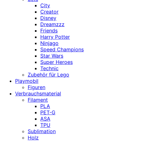
City
Creator
Disney
Dreamzzz
Friends
Harry Potter
Ninjago
Speed Champions
Star Wars
Super Heroes
Technic
Zubehör für Lego
Playmobil
Figuren
Verbrauchsmaterial
Filament
PLA
PET-G
ASA
TPU
Sublimation
Holz