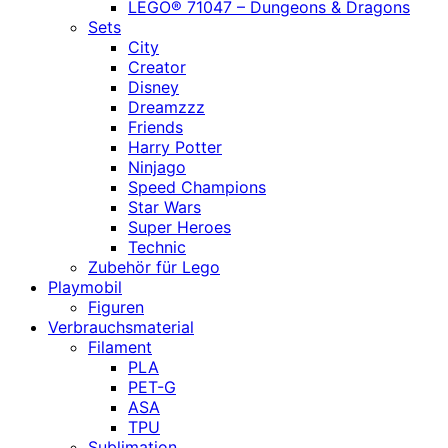
LEGO® 71047 – Dungeons & Dragons
Sets
City
Creator
Disney
Dreamzzz
Friends
Harry Potter
Ninjago
Speed Champions
Star Wars
Super Heroes
Technic
Zubehör für Lego
Playmobil
Figuren
Verbrauchsmaterial
Filament
PLA
PET-G
ASA
TPU
Sublimation