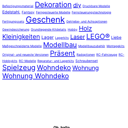
Dekoration
diy
Befestigungsmaterial
Druckbare Modelle
Edelstahl.
Fantasy
Ferngesteuerte Modelle
Fernsteuerungstechnologie
Geschenk
Fertigungssets
Getriebe- und Achsoptionen
Holz
Gewindesicherung
Grundlegende Kitdetails
Hobby
LEGO®
Kleinigkeiten
Laser
Lager
Liebe
Lagerkits
Modellbau
Maßgeschneiderte Modelle
Modellbauzubehör
Montagekits
Präsent
Original- und neueste Versionen
Radoptionen
RC-Fahrzeuge
RC-
Schraubenset
Hobbykits
RC-Modelle
Reparatur- und Lagerkits
Spielzeug
Wohndeko
Wohnung
Wohnung Wohndeko
Oh, hallo