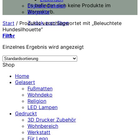
Es befinden sich keine Produkte im
Digitale Dateien
Warenkorb.
Blogseite
Zurück zum Shop
Start
/
Produkte verschlagwortet mit „Beleuchtete
Hundesilhouette“
Filter
Einzelnes Ergebnis wird angezeigt
Shop
Home
Gelasert
Fußmatten
Wohndeko
Religion
LED Lampen
Gedruckt
3D Drucker Zubehör
Wohnbereich
Werkstatt
Für Lego