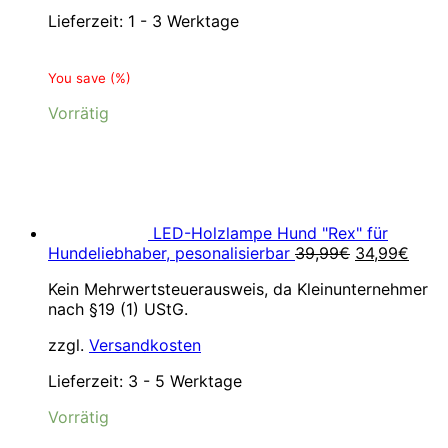
Lieferzeit:
1 - 3 Werktage
You save
(
%)
Vorrätig
LED-Holzlampe Hund "Rex" für
Ursprünglic
Aktue
Hundeliebhaber, pesonalisierbar
39,99
€
34,99
€
Preis
Preis
Kein Mehrwertsteuerausweis, da Kleinunternehmer
war:
ist:
nach §19 (1) UStG.
39,99€
34,9
zzgl.
Versandkosten
Lieferzeit:
3 - 5 Werktage
Vorrätig