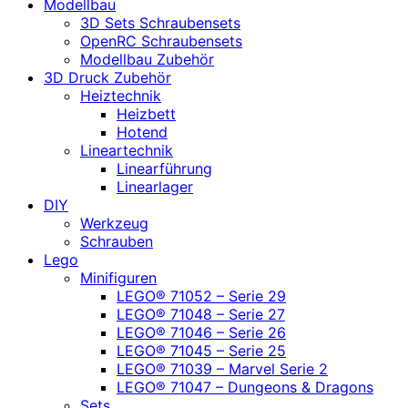
Modellbau
3D Sets Schraubensets
OpenRC Schraubensets
Modellbau Zubehör
3D Druck Zubehör
Heiztechnik
Heizbett
Hotend
Lineartechnik
Linearführung
Linearlager
DIY
Werkzeug
Schrauben
Lego
Minifiguren
LEGO® 71052 – Serie 29
LEGO® 71048 – Serie 27
LEGO® 71046 – Serie 26
LEGO® 71045 – Serie 25
LEGO® 71039 – Marvel Serie 2
LEGO® 71047 – Dungeons & Dragons
Sets