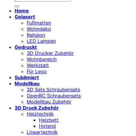
nach:
Home
Gelasert
Fußmatten
Wohndeko
Religion
LED Lampen
Gedruckt
3D Drucker Zubehör
Wohnbereich
Werkstatt
Für Lego
Sublimiert
Modellbau
3D Sets Schraubensets
OpenRC Schraubensets
Modellbau Zubehör
3D Druck Zubehör
Heiztechnik
Heizbett
Hotend
Lineartechnik