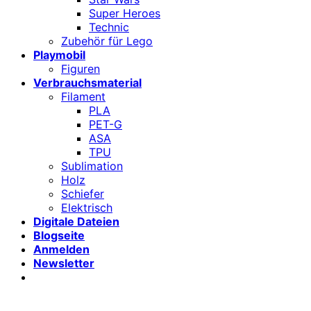
Super Heroes
Technic
Zubehör für Lego
Playmobil
Figuren
Verbrauchsmaterial
Filament
PLA
PET-G
ASA
TPU
Sublimation
Holz
Schiefer
Elektrisch
Digitale Dateien
Blogseite
Anmelden
Newsletter