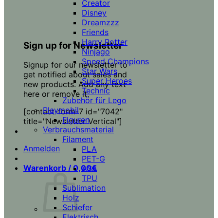
Creator
Disney
Dreamzzz
Friends
Harry Potter
Sign up for Newsletter
Ninjago
Speed Champions
Signup for our newsletter to
Star Wars
get notified about sales and
Super Heroes
new products. Add any text
Technic
here or remove it.
Zubehör für Lego
Playmobil
[contact-form-7 id="7042"
Figuren
title="Newsletter Vertical"]
Verbrauchsmaterial
Filament
Anmelden
PLA
PET-G
Warenkorb /
0,00
€
ASA
TPU
Sublimation
Holz
Schiefer
Elektrisch