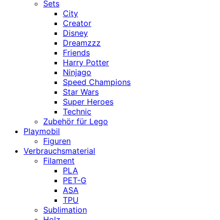
Sets
City
Creator
Disney
Dreamzzz
Friends
Harry Potter
Ninjago
Speed Champions
Star Wars
Super Heroes
Technic
Zubehör für Lego
Playmobil
Figuren
Verbrauchsmaterial
Filament
PLA
PET-G
ASA
TPU
Sublimation
Holz