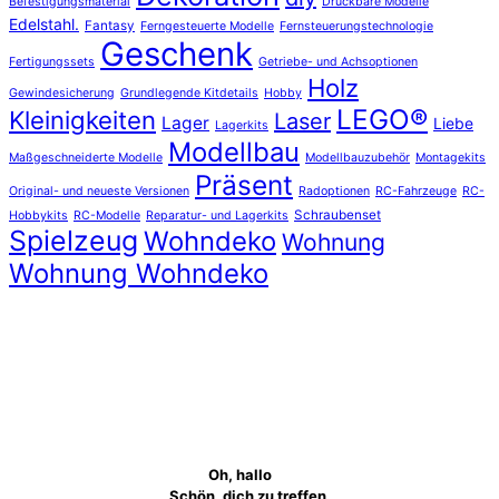
Befestigungsmaterial
Druckbare Modelle
Edelstahl.
Fantasy
Ferngesteuerte Modelle
Fernsteuerungstechnologie
Geschenk
Fertigungssets
Getriebe- und Achsoptionen
Holz
Gewindesicherung
Grundlegende Kitdetails
Hobby
LEGO®
Kleinigkeiten
Laser
Lager
Liebe
Lagerkits
Modellbau
Maßgeschneiderte Modelle
Modellbauzubehör
Montagekits
Präsent
Original- und neueste Versionen
Radoptionen
RC-Fahrzeuge
RC-
Schraubenset
Hobbykits
RC-Modelle
Reparatur- und Lagerkits
Spielzeug
Wohndeko
Wohnung
Wohnung Wohndeko
Oh, hallo
Schön, dich zu treffen.