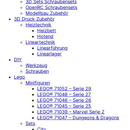
3D Sets Schraubensets
OpenRC Schraubensets
Modellbau Zubehör
3D Druck Zubehör
Heiztechnik
Heizbett
Hotend
Lineartechnik
Linearführung
Linearlager
DIY
Werkzeug
Schrauben
Lego
Minifiguren
LEGO® 71052 – Serie 29
LEGO® 71048 – Serie 27
LEGO® 71046 – Serie 26
LEGO® 71045 – Serie 25
LEGO® 71039 – Marvel Serie 2
LEGO® 71047 – Dungeons & Dragons
Sets
City