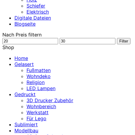
Schiefer
Elektrisch
Digitale Dateien
Blogseite
Nach Preis filtern
Min.
Max.
Filter
Preis
Preis
Shop
Home
Gelasert
Fußmatten
Wohndeko
Religion
LED Lampen
Gedruckt
3D Drucker Zubehör
Wohnbereich
Werkstatt
Für Lego
Sublimiert
Modellbau