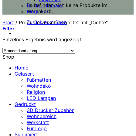
Es befinden sich keine Produkte im
Digitale Dateien
Warenkorb.
Blogseite
Zurück zum Shop
Start
/
Produkte verschlagwortet mit „Dichte“
Filter
Einzelnes Ergebnis wird angezeigt
Shop
Home
Gelasert
Fußmatten
Wohndeko
Religion
LED Lampen
Gedruckt
3D Drucker Zubehör
Wohnbereich
Werkstatt
Für Lego
Sublimiert