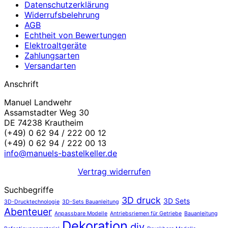
Datenschutzerklärung
Widerrufsbelehrung
AGB
Echtheit von Bewertungen
Elektroaltgeräte
Zahlungsarten
Versandarten
Anschrift
Manuel Landwehr
Assamstadter Weg 30
DE 74238 Krautheim
(+49) 0 62 94 / 222 00 12
(+49) 0 62 94 / 222 00 13
info@manuels-bastelkeller.de
Vertrag widerrufen
Suchbegriffe
3D druck
3D Sets
3D-Drucktechnologie
3D-Sets Bauanleitung
Abenteuer
Anpassbare Modelle
Antriebsriemen für Getriebe
Bauanleitung
Dekoration
diy