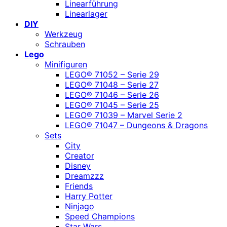
Linearführung
Linearlager
DIY
Werkzeug
Schrauben
Lego
Minifiguren
LEGO® 71052 – Serie 29
LEGO® 71048 – Serie 27
LEGO® 71046 – Serie 26
LEGO® 71045 – Serie 25
LEGO® 71039 – Marvel Serie 2
LEGO® 71047 – Dungeons & Dragons
Sets
City
Creator
Disney
Dreamzzz
Friends
Harry Potter
Ninjago
Speed Champions
Star Wars