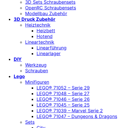
3D Sets Schraubensets
OpenRC Schraubensets
Modellbau Zubehör
3D Druck Zubehör
Heiztechnik
Heizbett
Hotend
Lineartechnik
Linearführung
Linearlager
DIY
Werkzeug
Schrauben
Lego
Minifiguren
LEGO® 71052 – Serie 29
LEGO® 71048 – Serie 27
LEGO® 71046 – Serie 26
LEGO® 71045 – Serie 25
LEGO® 71039 – Marvel Serie 2
LEGO® 71047 – Dungeons & Dragons
Sets
City