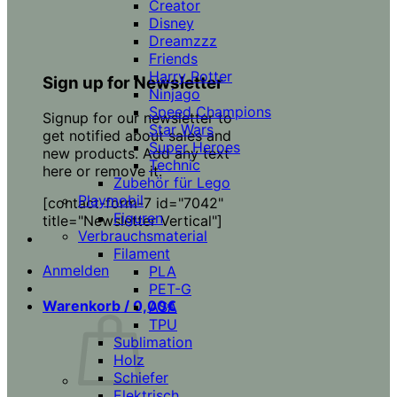
Creator
Disney
Dreamzzz
Friends
Harry Potter
Sign up for Newsletter
Ninjago
Speed Champions
Signup for our newsletter to
Star Wars
get notified about sales and
Super Heroes
new products. Add any text
Technic
here or remove it.
Zubehör für Lego
Playmobil
[contact-form-7 id="7042"
Figuren
title="Newsletter Vertical"]
Verbrauchsmaterial
Filament
Anmelden
PLA
PET-G
Warenkorb /
0,00
€
ASA
TPU
Sublimation
Holz
Schiefer
Elektrisch