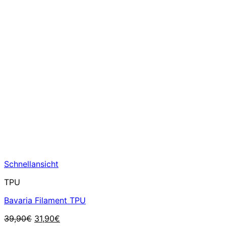
Schnellansicht
TPU
Bavaria Filament TPU
Ursprünglicher
Aktueller
39,90
€
31,90
€