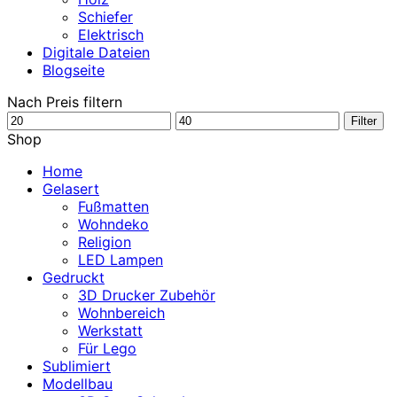
Schiefer
Elektrisch
Digitale Dateien
Blogseite
Nach Preis filtern
Min.
Max.
Filter
Preis
Preis
Shop
Home
Gelasert
Fußmatten
Wohndeko
Religion
LED Lampen
Gedruckt
3D Drucker Zubehör
Wohnbereich
Werkstatt
Für Lego
Sublimiert
Modellbau