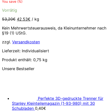
Preis
Preis
You save
(
%)
war:
ist:
Vorrätig
39,90€
31,90€.
Ursprünglicher
Aktueller
53,20
€
42,53
€
/
kg
Preis
Preis
Kein Mehrwertsteuerausweis, da Kleinunternehmer nach
war:
ist:
§19 (1) UStG.
53,20€
42,53€.
zzgl.
Versandkosten
Lieferzeit:
Individualisiert
Produkt enthält: 0,75
kg
Unsere Bestseller
Perfekte 3D-gedruckte Trenner für
Stanley Kleinteilemagazin (1-93-980) mit 30
Schubladen
0,40
€