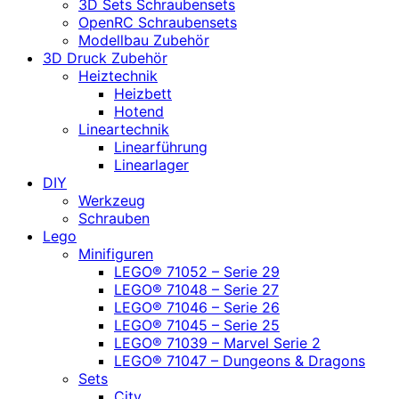
3D Sets Schraubensets
OpenRC Schraubensets
Modellbau Zubehör
3D Druck Zubehör
Heiztechnik
Heizbett
Hotend
Lineartechnik
Linearführung
Linearlager
DIY
Werkzeug
Schrauben
Lego
Minifiguren
LEGO® 71052 – Serie 29
LEGO® 71048 – Serie 27
LEGO® 71046 – Serie 26
LEGO® 71045 – Serie 25
LEGO® 71039 – Marvel Serie 2
LEGO® 71047 – Dungeons & Dragons
Sets
City