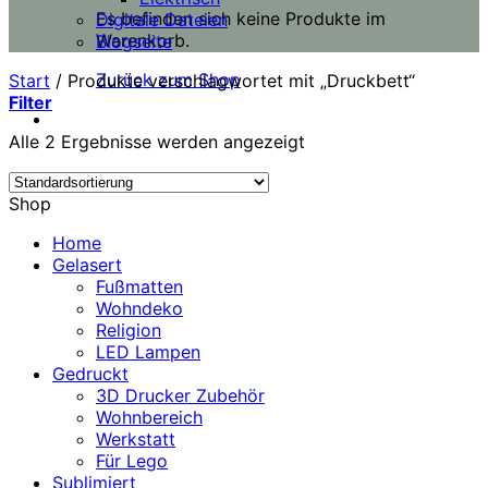
Es befinden sich keine Produkte im
Digitale Dateien
Warenkorb.
Blogseite
Zurück zum Shop
Start
/
Produkte verschlagwortet mit „Druckbett“
Filter
Alle 2 Ergebnisse werden angezeigt
Shop
Home
Gelasert
Fußmatten
Wohndeko
Religion
LED Lampen
Gedruckt
3D Drucker Zubehör
Wohnbereich
Werkstatt
Für Lego
Sublimiert