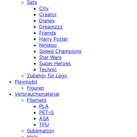
Sets
City
Creator
Disney
Dreamzzz
Friends
Harry Potter
Ninjago
Speed Champions
Star Wars
Super Heroes
Technic
Zubehör für Lego
Playmobil
Figuren
Verbrauchsmaterial
Filament
PLA
PET-G
ASA
TPU
Sublimation
Holz