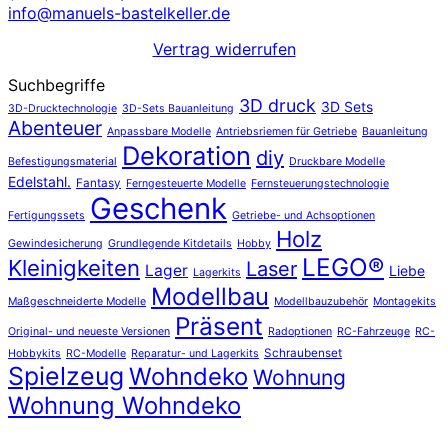
info@manuels-bastelkeller.de
Vertrag widerrufen
Suchbegriffe
3D druck
3D Sets
3D-Drucktechnologie
3D-Sets Bauanleitung
Abenteuer
Anpassbare Modelle
Antriebsriemen für Getriebe
Bauanleitung
Dekoration
diy
Befestigungsmaterial
Druckbare Modelle
Edelstahl.
Fantasy
Ferngesteuerte Modelle
Fernsteuerungstechnologie
Geschenk
Fertigungssets
Getriebe- und Achsoptionen
Holz
Gewindesicherung
Grundlegende Kitdetails
Hobby
LEGO®
Kleinigkeiten
Laser
Lager
Liebe
Lagerkits
Modellbau
Maßgeschneiderte Modelle
Modellbauzubehör
Montagekits
Präsent
Original- und neueste Versionen
Radoptionen
RC-Fahrzeuge
RC-
Schraubenset
Hobbykits
RC-Modelle
Reparatur- und Lagerkits
Spielzeug
Wohndeko
Wohnung
Wohnung Wohndeko