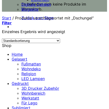
Es befinden sich keine Produkte im
Digitale Dateien
Warenkorb.
Blogseite
Zurück zum Shop
Start
/
Produkte verschlagwortet mit „Dschungel“
Filter
Einzelnes Ergebnis wird angezeigt
Shop
Home
Gelasert
Fußmatten
Wohndeko
Religion
LED Lampen
Gedruckt
3D Drucker Zubehör
Wohnbereich
Werkstatt
Für Lego
Sublimiert