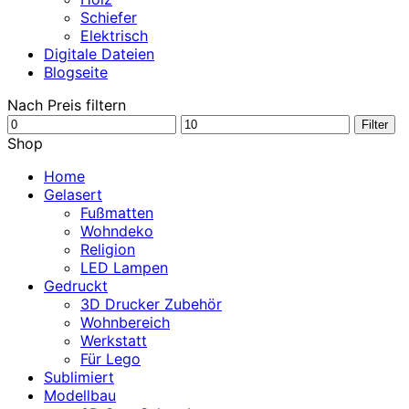
Schiefer
Elektrisch
Digitale Dateien
Blogseite
Nach Preis filtern
Min.
Max.
Filter
Preis
Preis
Shop
Home
Gelasert
Fußmatten
Wohndeko
Religion
LED Lampen
Gedruckt
3D Drucker Zubehör
Wohnbereich
Werkstatt
Für Lego
Sublimiert
Modellbau