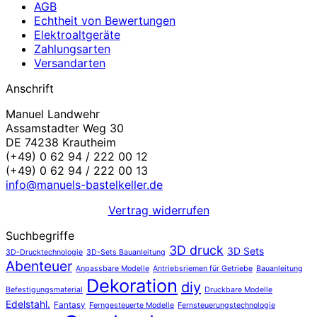
AGB
Echtheit von Bewertungen
Elektroaltgeräte
Zahlungsarten
Versandarten
Anschrift
Manuel Landwehr
Assamstadter Weg 30
DE 74238 Krautheim
(+49) 0 62 94 / 222 00 12
(+49) 0 62 94 / 222 00 13
info@manuels-bastelkeller.de
Vertrag widerrufen
Suchbegriffe
3D druck
3D Sets
3D-Drucktechnologie
3D-Sets Bauanleitung
Abenteuer
Anpassbare Modelle
Antriebsriemen für Getriebe
Bauanleitung
Dekoration
diy
Befestigungsmaterial
Druckbare Modelle
Edelstahl.
Fantasy
Ferngesteuerte Modelle
Fernsteuerungstechnologie