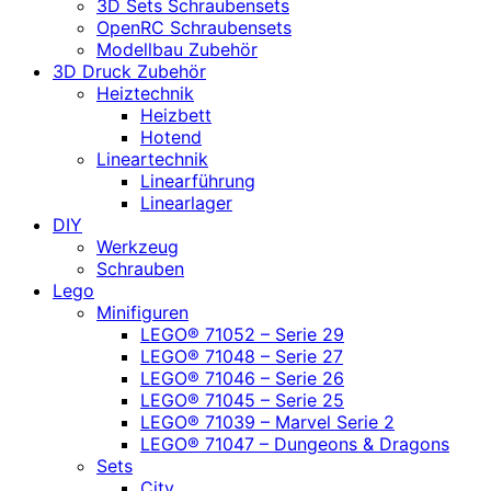
3D Sets Schraubensets
OpenRC Schraubensets
Modellbau Zubehör
3D Druck Zubehör
Heiztechnik
Heizbett
Hotend
Lineartechnik
Linearführung
Linearlager
DIY
Werkzeug
Schrauben
Lego
Minifiguren
LEGO® 71052 – Serie 29
LEGO® 71048 – Serie 27
LEGO® 71046 – Serie 26
LEGO® 71045 – Serie 25
LEGO® 71039 – Marvel Serie 2
LEGO® 71047 – Dungeons & Dragons
Sets
City