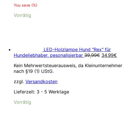
You save
(
%)
Vorrätig
LED-Holzlampe Hund "Rex" für
Ursprünglic
Aktue
Hundeliebhaber, pesonalisierbar
39,99
€
34,99
€
Preis
Preis
Kein Mehrwertsteuerausweis, da Kleinunternehmer
war:
ist:
nach §19 (1) UStG.
39,99€
34,9
zzgl.
Versandkosten
Lieferzeit:
3 - 5 Werktage
Vorrätig