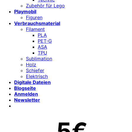
Zubehör für Lego
Playmobil
Figuren
Verbrauchsmaterial
Filament
PLA
PET-G
ASA
TPU
Sublimation
Holz
Schiefer
Elektrisch
Digitale Dateien
Blogseite
Anmelden
Newsletter
5€