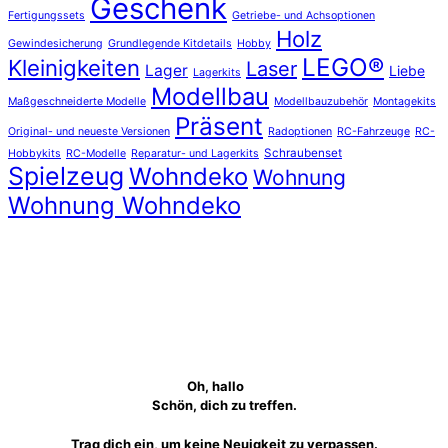
Geschenk
Fertigungssets
Getriebe- und Achsoptionen
Holz
Gewindesicherung
Grundlegende Kitdetails
Hobby
LEGO®
Kleinigkeiten
Laser
Lager
Liebe
Lagerkits
Modellbau
Maßgeschneiderte Modelle
Modellbauzubehör
Montagekits
Präsent
Original- und neueste Versionen
Radoptionen
RC-Fahrzeuge
RC-
Schraubenset
Hobbykits
RC-Modelle
Reparatur- und Lagerkits
Spielzeug
Wohndeko
Wohnung
Wohnung Wohndeko
Oh, hallo
Schön, dich zu treffen.
Trag dich ein, um keine Neuigkeit zu verpassen.