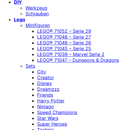
DIY
Werkzeug
Schrauben
Lego
Minifiguren
LEGO® 71052 – Serie 29
LEGO® 71048 – Serie 27
LEGO® 71046 – Serie 26
LEGO® 71045 – Serie 25
LEGO® 71039 – Marvel Serie 2
LEGO® 71047 – Dungeons & Dragons
Sets
City
Creator
Disney
Dreamzzz
Friends
Harry Potter
Ninjago
Speed Champions
Star Wars
Super Heroes
Technic