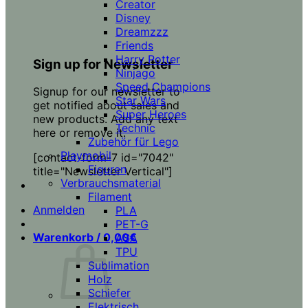
Creator
Disney
Dreamzzz
Friends
Harry Potter
Sign up for Newsletter
Ninjago
Speed Champions
Signup for our newsletter to
Star Wars
get notified about sales and
Super Heroes
new products. Add any text
Technic
here or remove it.
Zubehör für Lego
Playmobil
[contact-form-7 id="7042"
Figuren
title="Newsletter Vertical"]
Verbrauchsmaterial
Filament
Anmelden
PLA
PET-G
Warenkorb /
0,00
€
ASA
TPU
Sublimation
Holz
Schiefer
Elektrisch