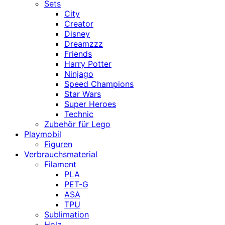
Sets
City
Creator
Disney
Dreamzzz
Friends
Harry Potter
Ninjago
Speed Champions
Star Wars
Super Heroes
Technic
Zubehör für Lego
Playmobil
Figuren
Verbrauchsmaterial
Filament
PLA
PET-G
ASA
TPU
Sublimation
Holz