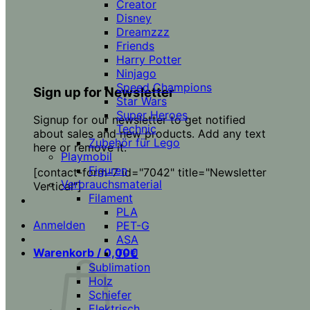
Creator
Disney
Dreamzzz
Friends
Harry Potter
Ninjago
Speed Champions
Sign up for Newsletter
Star Wars
Super Heroes
Signup for our newsletter to get notified
Technic
about sales and new products. Add any text
Zubehör für Lego
here or remove it.
Playmobil
Figuren
[contact-form-7 id="7042" title="Newsletter
Verbrauchsmaterial
Vertical"]
Filament
PLA
Anmelden
PET-G
ASA
Warenkorb /
0,00
€
TPU
Sublimation
Holz
Schiefer
Elektrisch