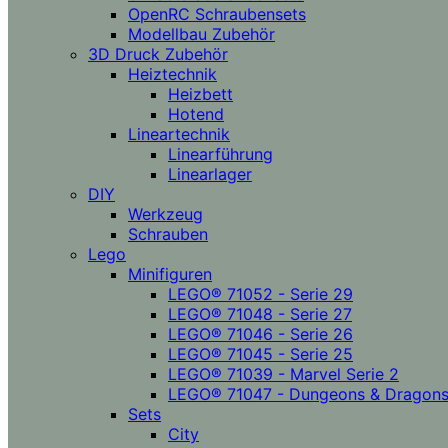
OpenRC Schraubensets
Modellbau Zubehör
3D Druck Zubehör
Heiztechnik
Heizbett
Hotend
Lineartechnik
Linearführung
Linearlager
DIY
Werkzeug
Schrauben
Lego
Minifiguren
LEGO® 71052 - Serie 29
LEGO® 71048 - Serie 27
LEGO® 71046 - Serie 26
LEGO® 71045 - Serie 25
LEGO® 71039 - Marvel Serie 2
LEGO® 71047 - Dungeons & Dragon
Sets
City