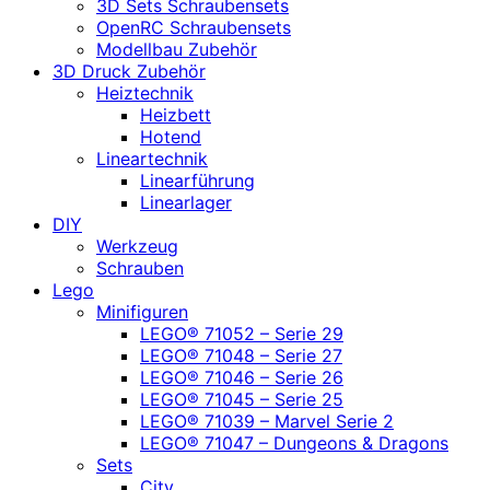
3D Sets Schraubensets
OpenRC Schraubensets
Modellbau Zubehör
3D Druck Zubehör
Heiztechnik
Heizbett
Hotend
Lineartechnik
Linearführung
Linearlager
DIY
Werkzeug
Schrauben
Lego
Minifiguren
LEGO® 71052 – Serie 29
LEGO® 71048 – Serie 27
LEGO® 71046 – Serie 26
LEGO® 71045 – Serie 25
LEGO® 71039 – Marvel Serie 2
LEGO® 71047 – Dungeons & Dragons
Sets
City