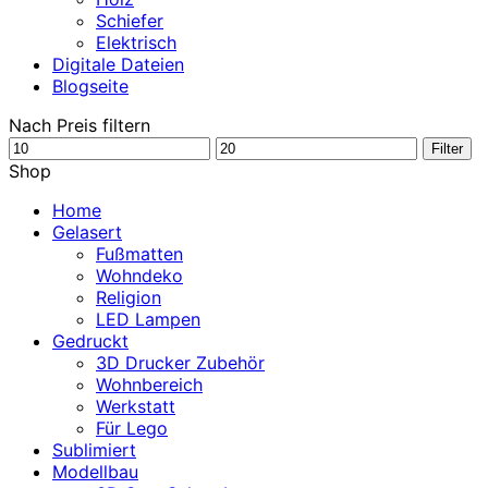
Schiefer
Elektrisch
Digitale Dateien
Blogseite
Nach Preis filtern
Min.
Max.
Filter
Preis
Preis
Shop
Home
Gelasert
Fußmatten
Wohndeko
Religion
LED Lampen
Gedruckt
3D Drucker Zubehör
Wohnbereich
Werkstatt
Für Lego
Sublimiert
Modellbau