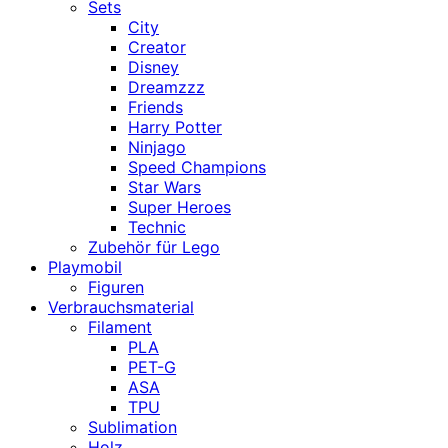
Sets
City
Creator
Disney
Dreamzzz
Friends
Harry Potter
Ninjago
Speed Champions
Star Wars
Super Heroes
Technic
Zubehör für Lego
Playmobil
Figuren
Verbrauchsmaterial
Filament
PLA
PET-G
ASA
TPU
Sublimation
Holz