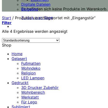
Digitale Dateien
Es befinden sich keine Produkte im Warenkorb.
Blogseite
Zurück zum Shop
Start
/
Produkte verschlagwortet mit „Eingangstür“
Filter
Alle 4 Ergebnisse werden angezeigt
Shop
Home
Gelasert
Fußmatten
Wohndeko
Religion
LED Lampen
Gedruckt
3D Drucker Zubehör
Wohnbereich
Werkstatt
Für Lego
Sublimiert