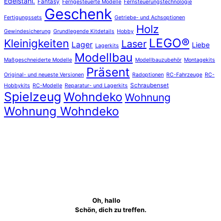
Edelstahl.
Fantasy
Ferngesteuerte Modelle
Fernsteuerungstechnologie
Geschenk
Fertigungssets
Getriebe- und Achsoptionen
Holz
Gewindesicherung
Grundlegende Kitdetails
Hobby
LEGO®
Kleinigkeiten
Laser
Lager
Liebe
Lagerkits
Modellbau
Maßgeschneiderte Modelle
Modellbauzubehör
Montagekits
Präsent
Original- und neueste Versionen
Radoptionen
RC-Fahrzeuge
RC-
Schraubenset
Hobbykits
RC-Modelle
Reparatur- und Lagerkits
Spielzeug
Wohndeko
Wohnung
Wohnung Wohndeko
Oh, hallo
Schön, dich zu treffen.