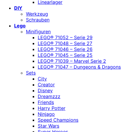
Linearlager
DIY
Werkzeug
Schrauben
Lego
Minifiguren
LEGO® 71052 – Serie 29
LEGO® 71048 – Serie 27
LEGO® 71046 – Serie 26
LEGO® 71045 – Serie 25
LEGO® 71039 – Marvel Serie 2
LEGO® 71047 – Dungeons & Dragons
Sets
City
Creator
Disney
Dreamzzz
Friends
Harry Potter
Ninjago
Speed Champions
Star Wars
Super Heroes