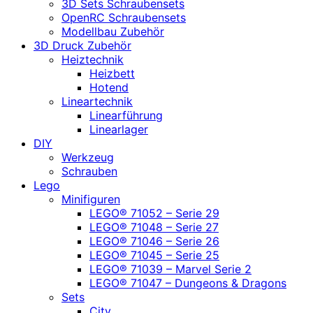
3D Sets Schraubensets
OpenRC Schraubensets
Modellbau Zubehör
3D Druck Zubehör
Heiztechnik
Heizbett
Hotend
Lineartechnik
Linearführung
Linearlager
DIY
Werkzeug
Schrauben
Lego
Minifiguren
LEGO® 71052 – Serie 29
LEGO® 71048 – Serie 27
LEGO® 71046 – Serie 26
LEGO® 71045 – Serie 25
LEGO® 71039 – Marvel Serie 2
LEGO® 71047 – Dungeons & Dragons
Sets
City