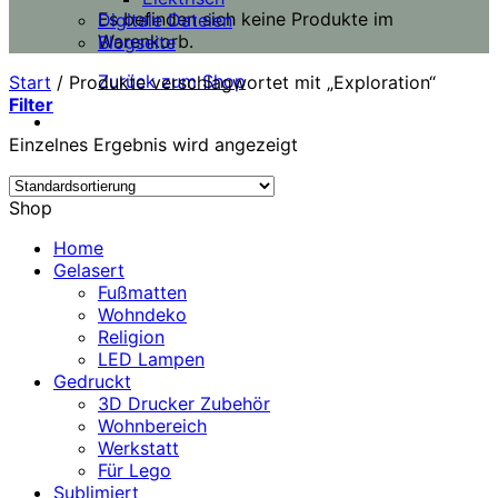
Es befinden sich keine Produkte im
Digitale Dateien
Warenkorb.
Blogseite
Zurück zum Shop
Start
/
Produkte verschlagwortet mit „Exploration“
Filter
Einzelnes Ergebnis wird angezeigt
Shop
Home
Gelasert
Fußmatten
Wohndeko
Religion
LED Lampen
Gedruckt
3D Drucker Zubehör
Wohnbereich
Werkstatt
Für Lego
Sublimiert