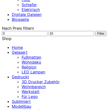
Schiefer
Elektrisch
Digitale Dateien
Blogseite
Nach Preis filtern
Min.
Max.
Filter
Preis
Preis
Shop
Home
Gelasert
Fußmatten
Wohndeko
Religion
LED Lampen
Gedruckt
3D Drucker Zubehör
Wohnbereich
Werkstatt
Für Lego
Sublimiert
Modellbau