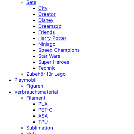
Sets
City
Creator
Disney
Dreamzzz
Friends
Harry Potter
Ninjago
Speed Champions
Star Wars
Super Heroes
Technic
Zubehör für Lego
Playmobil
Figuren
Verbrauchsmaterial
Filament
PLA
PET-G
ASA
TPU
Sublimation
Holz