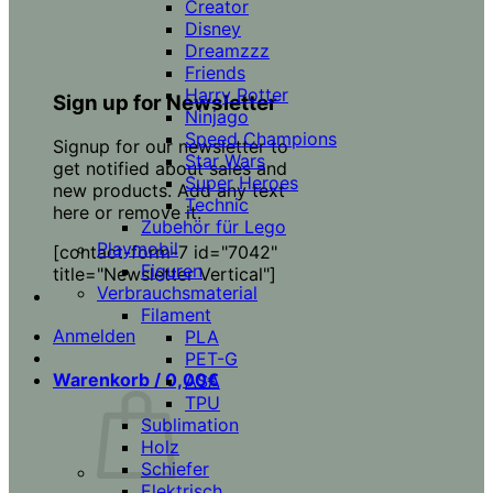
Creator
Disney
Dreamzzz
Friends
Harry Potter
Sign up for Newsletter
Ninjago
Speed Champions
Signup for our newsletter to
Star Wars
get notified about sales and
Super Heroes
new products. Add any text
Technic
here or remove it.
Zubehör für Lego
Playmobil
[contact-form-7 id="7042"
Figuren
title="Newsletter Vertical"]
Verbrauchsmaterial
Filament
Anmelden
PLA
PET-G
Warenkorb /
0,00
€
ASA
TPU
Sublimation
Holz
Schiefer
Elektrisch