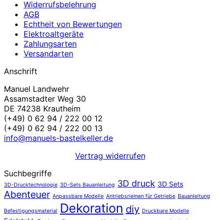
Widerrufsbelehrung
AGB
Echtheit von Bewertungen
Elektroaltgeräte
Zahlungsarten
Versandarten
Anschrift
Manuel Landwehr
Assamstadter Weg 30
DE 74238 Krautheim
(+49) 0 62 94 / 222 00 12
(+49) 0 62 94 / 222 00 13
info@manuels-bastelkeller.de
Vertrag widerrufen
Suchbegriffe
3D druck
3D Sets
3D-Drucktechnologie
3D-Sets Bauanleitung
Abenteuer
Anpassbare Modelle
Antriebsriemen für Getriebe
Bauanleitung
Dekoration
diy
Befestigungsmaterial
Druckbare Modelle