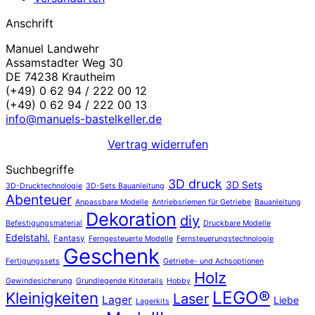
Anschrift
Manuel Landwehr
Assamstadter Weg 30
DE 74238 Krautheim
(+49) 0 62 94 / 222 00 12
(+49) 0 62 94 / 222 00 13
info@manuels-bastelkeller.de
Vertrag widerrufen
Suchbegriffe
3D druck
3D Sets
3D-Drucktechnologie
3D-Sets Bauanleitung
Abenteuer
Anpassbare Modelle
Antriebsriemen für Getriebe
Bauanleitung
Dekoration
diy
Befestigungsmaterial
Druckbare Modelle
Edelstahl.
Fantasy
Ferngesteuerte Modelle
Fernsteuerungstechnologie
Geschenk
Fertigungssets
Getriebe- und Achsoptionen
Holz
Gewindesicherung
Grundlegende Kitdetails
Hobby
LEGO®
Kleinigkeiten
Laser
Lager
Liebe
Lagerkits