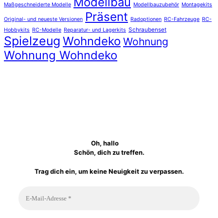
Modellbau
Maßgeschneiderte Modelle
Modellbauzubehör
Montagekits
Präsent
Original- und neueste Versionen
Radoptionen
RC-Fahrzeuge
RC-
Schraubenset
Hobbykits
RC-Modelle
Reparatur- und Lagerkits
Spielzeug
Wohndeko
Wohnung
Wohnung Wohndeko
Oh, hallo
Schön, dich zu treffen.
Trag dich ein, um keine Neuigkeit zu verpassen.