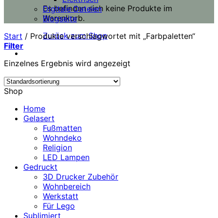
Es befinden sich keine Produkte im
Digitale Dateien
Warenkorb.
Blogseite
Zurück zum Shop
Start
/
Produkte verschlagwortet mit „Farbpaletten“
Filter
Einzelnes Ergebnis wird angezeigt
Shop
Home
Gelasert
Fußmatten
Wohndeko
Religion
LED Lampen
Gedruckt
3D Drucker Zubehör
Wohnbereich
Werkstatt
Für Lego
Sublimiert