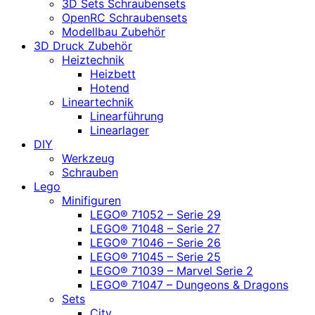
3D Sets Schraubensets
OpenRC Schraubensets
Modellbau Zubehör
3D Druck Zubehör
Heiztechnik
Heizbett
Hotend
Lineartechnik
Linearführung
Linearlager
DIY
Werkzeug
Schrauben
Lego
Minifiguren
LEGO® 71052 – Serie 29
LEGO® 71048 – Serie 27
LEGO® 71046 – Serie 26
LEGO® 71045 – Serie 25
LEGO® 71039 – Marvel Serie 2
LEGO® 71047 – Dungeons & Dragons
Sets
City