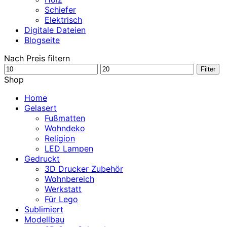
Schiefer
Elektrisch
Digitale Dateien
Blogseite
Nach Preis filtern
Min.
Max.
Filter
Preis
Preis
Shop
Home
Gelasert
Fußmatten
Wohndeko
Religion
LED Lampen
Gedruckt
3D Drucker Zubehör
Wohnbereich
Werkstatt
Für Lego
Sublimiert
Modellbau