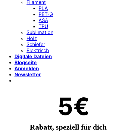
Filament
PLA
PET-G
ASA
TPU
Sublimation
Holz
Schiefer
Elektrisch
Digitale Dateien
Blogseite
Anmelden
Newsletter
5€
Rabatt, speziell für dich