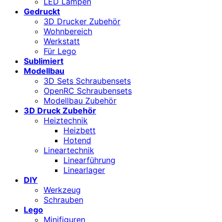
LED Lampen
Gedruckt
3D Drucker Zubehör
Wohnbereich
Werkstatt
Für Lego
Sublimiert
Modellbau
3D Sets Schraubensets
OpenRC Schraubensets
Modellbau Zubehör
3D Druck Zubehör
Heiztechnik
Heizbett
Hotend
Lineartechnik
Linearführung
Linearlager
DIY
Werkzeug
Schrauben
Lego
Minifiguren