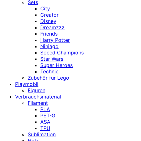
Sets
City
Creator
Disney
Dreamzzz
Friends
Harry Potter
Ninjago
Speed Champions
Star Wars
Super Heroes
Technic
Zubehör für Lego
Playmobil
Figuren
Verbrauchsmaterial
Filament
PLA
PET-G
ASA
TPU
Sublimation
Holz