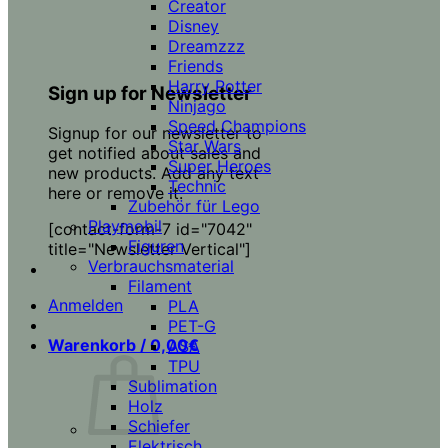
Creator
Disney
Dreamzzz
Friends
Harry Potter
Sign up for Newsletter
Ninjago
Speed Champions
Signup for our newsletter to
Star Wars
get notified about sales and
Super Heroes
new products. Add any text
Technic
here or remove it.
Zubehör für Lego
Playmobil
[contact-form-7 id="7042"
Figuren
title="Newsletter Vertical"]
Verbrauchsmaterial
Filament
Anmelden
PLA
PET-G
Warenkorb /
0,00
€
ASA
TPU
Sublimation
Holz
Schiefer
Elektrisch