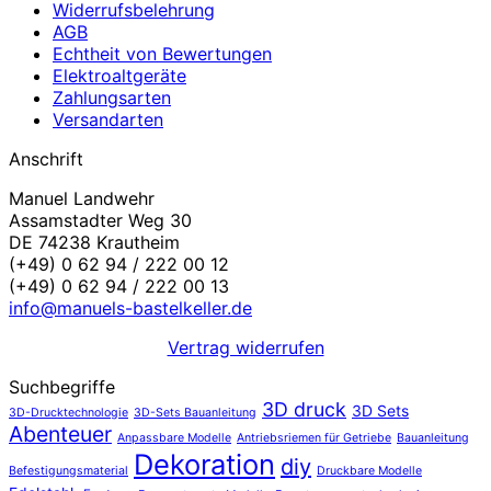
Widerrufsbelehrung
AGB
Echtheit von Bewertungen
Elektroaltgeräte
Zahlungsarten
Versandarten
Anschrift
Manuel Landwehr
Assamstadter Weg 30
DE 74238 Krautheim
(+49) 0 62 94 / 222 00 12
(+49) 0 62 94 / 222 00 13
info@manuels-bastelkeller.de
Vertrag widerrufen
Suchbegriffe
3D druck
3D Sets
3D-Drucktechnologie
3D-Sets Bauanleitung
Abenteuer
Anpassbare Modelle
Antriebsriemen für Getriebe
Bauanleitung
Dekoration
diy
Befestigungsmaterial
Druckbare Modelle