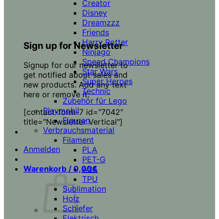
Creator
Disney
Dreamzzz
Friends
Harry Potter
Sign up for Newsletter
Ninjago
Speed Champions
Signup for our newsletter to
Star Wars
get notified about sales and
Super Heroes
new products. Add any text
Technic
here or remove it.
Zubehör für Lego
Playmobil
[contact-form-7 id="7042"
Figuren
title="Newsletter Vertical"]
Verbrauchsmaterial
Filament
Anmelden
PLA
PET-G
Warenkorb /
0,00
€
ASA
TPU
Sublimation
Holz
Schiefer
Elektrisch