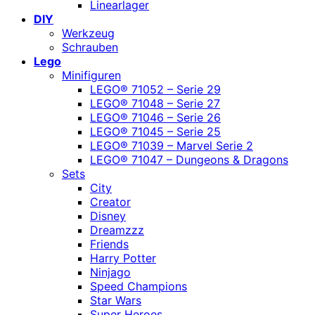
Linearlager
DIY
Werkzeug
Schrauben
Lego
Minifiguren
LEGO® 71052 – Serie 29
LEGO® 71048 – Serie 27
LEGO® 71046 – Serie 26
LEGO® 71045 – Serie 25
LEGO® 71039 – Marvel Serie 2
LEGO® 71047 – Dungeons & Dragons
Sets
City
Creator
Disney
Dreamzzz
Friends
Harry Potter
Ninjago
Speed Champions
Star Wars
Super Heroes