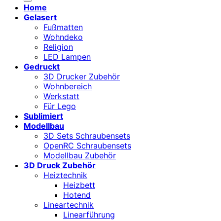
Home
Gelasert
Fußmatten
Wohndeko
Religion
LED Lampen
Gedruckt
3D Drucker Zubehör
Wohnbereich
Werkstatt
Für Lego
Sublimiert
Modellbau
3D Sets Schraubensets
OpenRC Schraubensets
Modellbau Zubehör
3D Druck Zubehör
Heiztechnik
Heizbett
Hotend
Lineartechnik
Linearführung