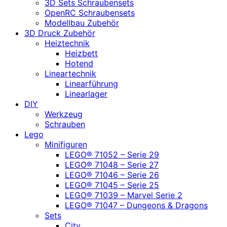
3D Sets Schraubensets
OpenRC Schraubensets
Modellbau Zubehör
3D Druck Zubehör
Heiztechnik
Heizbett
Hotend
Lineartechnik
Linearführung
Linearlager
DIY
Werkzeug
Schrauben
Lego
Minifiguren
LEGO® 71052 – Serie 29
LEGO® 71048 – Serie 27
LEGO® 71046 – Serie 26
LEGO® 71045 – Serie 25
LEGO® 71039 – Marvel Serie 2
LEGO® 71047 – Dungeons & Dragons
Sets
City