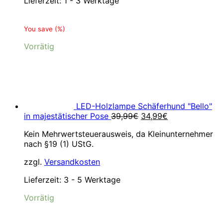
Lieferzeit:
1 - 3 Werktage
You save
(
%)
Vorrätig
LED-Holzlampe Schäferhund "Bello"
Ursprünglicher
Aktueller
in majestätischer Pose
39,99
€
34,99
€
Preis
Preis
Kein Mehrwertsteuerausweis, da Kleinunternehmer
war:
ist:
nach §19 (1) UStG.
39,99€
34,99€.
zzgl.
Versandkosten
Lieferzeit:
3 - 5 Werktage
Vorrätig