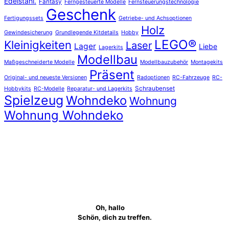
Edelstahl.
Fantasy
Ferngesteuerte Modelle
Fernsteuerungstechnologie
Geschenk
Fertigungssets
Getriebe- und Achsoptionen
Holz
Gewindesicherung
Grundlegende Kitdetails
Hobby
LEGO®
Kleinigkeiten
Laser
Lager
Liebe
Lagerkits
Modellbau
Maßgeschneiderte Modelle
Modellbauzubehör
Montagekits
Präsent
Original- und neueste Versionen
Radoptionen
RC-Fahrzeuge
RC-
Schraubenset
Hobbykits
RC-Modelle
Reparatur- und Lagerkits
Spielzeug
Wohndeko
Wohnung
Wohnung Wohndeko
Oh, hallo
Schön, dich zu treffen.