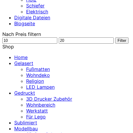
Schiefer
Elektrisch
Digitale Dateien
Blogseite
Nach Preis filtern
Min.
Max.
Filter
Preis
Preis
Shop
Home
Gelasert
Fußmatten
Wohndeko
Religion
LED Lampen
Gedruckt
3D Drucker Zubehör
Wohnbereich
Werkstatt
Für Lego
Sublimiert
Modellbau