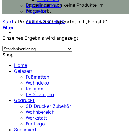
Es befinden sich keine Produkte im
Digitale Dateien
Warenkorb.
Blogseite
Zurück zum Shop
Start
/
Produkte verschlagwortet mit „Floristik“
Filter
Einzelnes Ergebnis wird angezeigt
Shop
Home
Gelasert
Fußmatten
Wohndeko
Religion
LED Lampen
Gedruckt
3D Drucker Zubehör
Wohnbereich
Werkstatt
Für Lego
Sublimiert