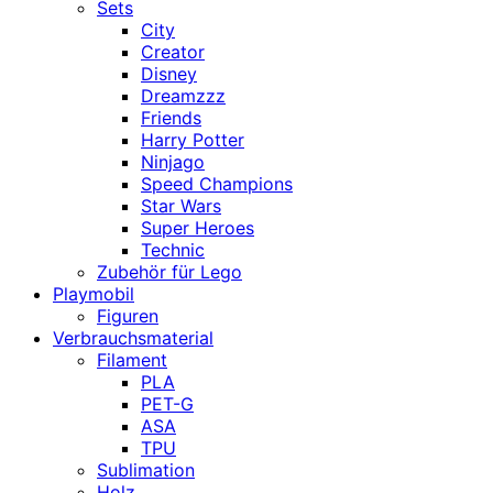
Sets
City
Creator
Disney
Dreamzzz
Friends
Harry Potter
Ninjago
Speed Champions
Star Wars
Super Heroes
Technic
Zubehör für Lego
Playmobil
Figuren
Verbrauchsmaterial
Filament
PLA
PET-G
ASA
TPU
Sublimation
Holz