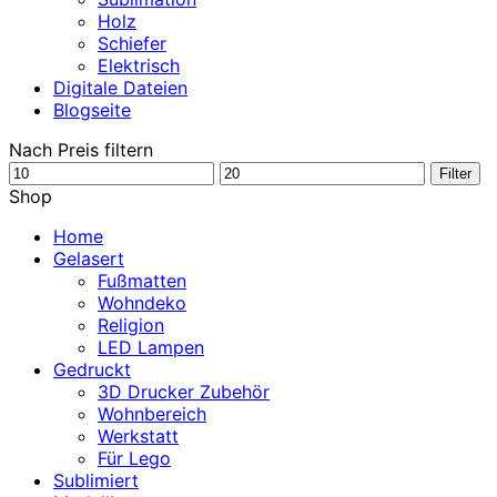
Holz
Schiefer
Elektrisch
Digitale Dateien
Blogseite
Nach Preis filtern
Min.
Max.
Filter
Preis
Preis
Shop
Home
Gelasert
Fußmatten
Wohndeko
Religion
LED Lampen
Gedruckt
3D Drucker Zubehör
Wohnbereich
Werkstatt
Für Lego
Sublimiert