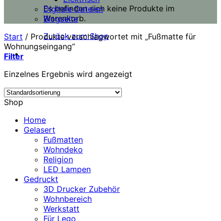
Es befinden sich keine Produkte im
Digitale Dateien
Warenkorb.
Blogseite
Zurück zum Shop
Start
/
Produkte verschlagwortet mit „Fußmatte für
Wohnungseingang“
Filter
Einzelnes Ergebnis wird angezeigt
Shop
Home
Gelasert
Fußmatten
Wohndeko
Religion
LED Lampen
Gedruckt
3D Drucker Zubehör
Wohnbereich
Werkstatt
Für Lego