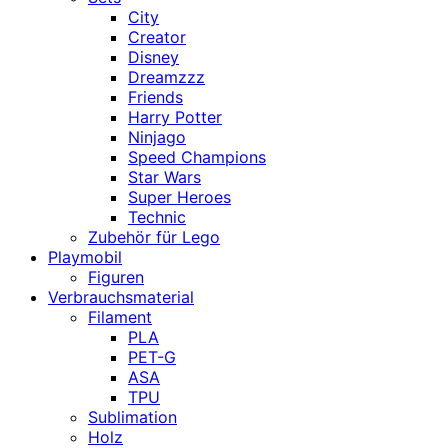
City
Creator
Disney
Dreamzzz
Friends
Harry Potter
Ninjago
Speed Champions
Star Wars
Super Heroes
Technic
Zubehör für Lego
Playmobil
Figuren
Verbrauchsmaterial
Filament
PLA
PET-G
ASA
TPU
Sublimation
Holz