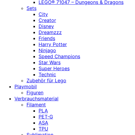
LEGO® 71047 – Dungeons & Dragons
Sets
City
Creator
Disney
Dreamzzz
Friends
Harry Potter
Ninjago
Speed Champions
Star Wars
Super Heroes
Technic
Zubehör für Lego
Playmobil
Figuren
Verbrauchsmaterial
Filament
PLA
PET-G
ASA
TPU
Sublimation