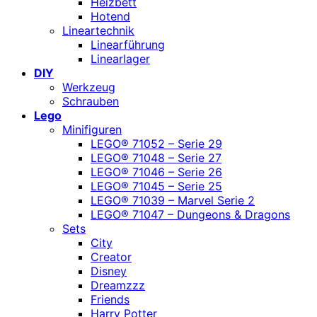
Heizbett
Hotend
Lineartechnik
Linearführung
Linearlager
DIY
Werkzeug
Schrauben
Lego
Minifiguren
LEGO® 71052 – Serie 29
LEGO® 71048 – Serie 27
LEGO® 71046 – Serie 26
LEGO® 71045 – Serie 25
LEGO® 71039 – Marvel Serie 2
LEGO® 71047 – Dungeons & Dragons
Sets
City
Creator
Disney
Dreamzzz
Friends
Harry Potter