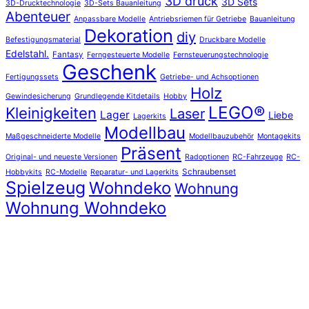
3D druck
3D Sets
3D-Drucktechnologie
3D-Sets Bauanleitung
Abenteuer
Anpassbare Modelle
Antriebsriemen für Getriebe
Bauanleitung
Dekoration
diy
Befestigungsmaterial
Druckbare Modelle
Edelstahl.
Fantasy
Ferngesteuerte Modelle
Fernsteuerungstechnologie
Geschenk
Fertigungssets
Getriebe- und Achsoptionen
Holz
Gewindesicherung
Grundlegende Kitdetails
Hobby
LEGO®
Kleinigkeiten
Laser
Lager
Liebe
Lagerkits
Modellbau
Maßgeschneiderte Modelle
Modellbauzubehör
Montagekits
Präsent
Original- und neueste Versionen
Radoptionen
RC-Fahrzeuge
RC-
Schraubenset
Hobbykits
RC-Modelle
Reparatur- und Lagerkits
Spielzeug
Wohndeko
Wohnung
Wohnung Wohndeko