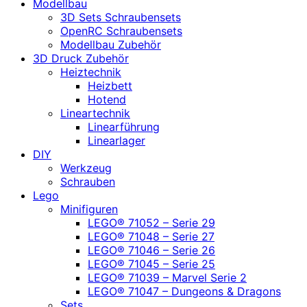
Modellbau
3D Sets Schraubensets
OpenRC Schraubensets
Modellbau Zubehör
3D Druck Zubehör
Heiztechnik
Heizbett
Hotend
Lineartechnik
Linearführung
Linearlager
DIY
Werkzeug
Schrauben
Lego
Minifiguren
LEGO® 71052 – Serie 29
LEGO® 71048 – Serie 27
LEGO® 71046 – Serie 26
LEGO® 71045 – Serie 25
LEGO® 71039 – Marvel Serie 2
LEGO® 71047 – Dungeons & Dragons
Sets