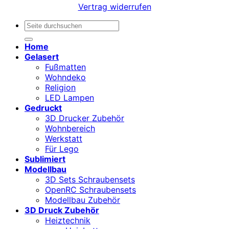
Vertrag widerrufen
Suchen
nach:
Home
Gelasert
Fußmatten
Wohndeko
Religion
LED Lampen
Gedruckt
3D Drucker Zubehör
Wohnbereich
Werkstatt
Für Lego
Sublimiert
Modellbau
3D Sets Schraubensets
OpenRC Schraubensets
Modellbau Zubehör
3D Druck Zubehör
Heiztechnik