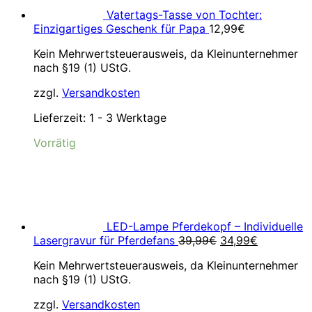
Vatertags-Tasse von Tochter:
Einzigartiges Geschenk für Papa
12,99
€
Kein Mehrwertsteuerausweis, da Kleinunternehmer
nach §19 (1) UStG.
zzgl.
Versandkosten
Lieferzeit:
1 - 3 Werktage
Vorrätig
LED-Lampe Pferdekopf – Individuelle
Ursprünglicher
Aktueller
Lasergravur für Pferdefans
39,99
€
34,99
€
Preis
Preis
Kein Mehrwertsteuerausweis, da Kleinunternehmer
war:
ist:
nach §19 (1) UStG.
39,99€
34,99€.
zzgl.
Versandkosten