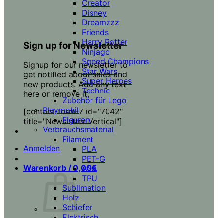
Creator
Disney
Dreamzzz
Friends
Harry Potter
Sign up for Newsletter
Ninjago
Speed Champions
Signup for our newsletter to
Star Wars
get notified about sales and
Super Heroes
new products. Add any text
Technic
here or remove it.
Zubehör für Lego
Playmobil
[contact-form-7 id="7042"
Figuren
title="Newsletter Vertical"]
Verbrauchsmaterial
Filament
Anmelden
PLA
PET-G
Warenkorb /
0,00
€
ASA
TPU
Sublimation
Holz
Schiefer
Elektrisch