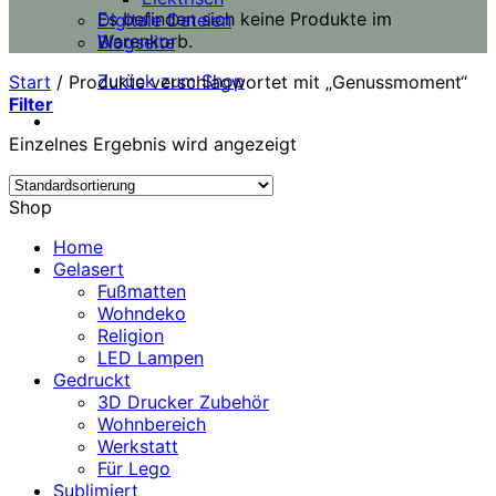
Es befinden sich keine Produkte im
Digitale Dateien
Warenkorb.
Blogseite
Zurück zum Shop
Start
/
Produkte verschlagwortet mit „Genussmoment“
Filter
Einzelnes Ergebnis wird angezeigt
Shop
Home
Gelasert
Fußmatten
Wohndeko
Religion
LED Lampen
Gedruckt
3D Drucker Zubehör
Wohnbereich
Werkstatt
Für Lego
Sublimiert