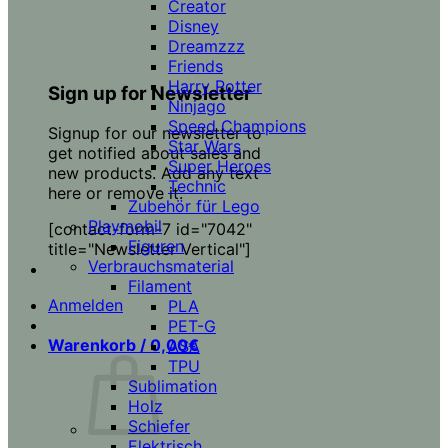
Creator
Disney
Dreamzzz
Friends
Harry Potter
Sign up for Newsletter
Ninjago
Speed Champions
Signup for our newsletter to
Star Wars
get notified about sales and
Super Heroes
new products. Add any text
Technic
here or remove it.
Zubehör für Lego
Playmobil
[contact-form-7 id="7042"
Figuren
title="Newsletter Vertical"]
Verbrauchsmaterial
Filament
Anmelden
PLA
PET-G
Warenkorb /
0,00
€
ASA
TPU
Sublimation
Holz
Schiefer
Elektrisch