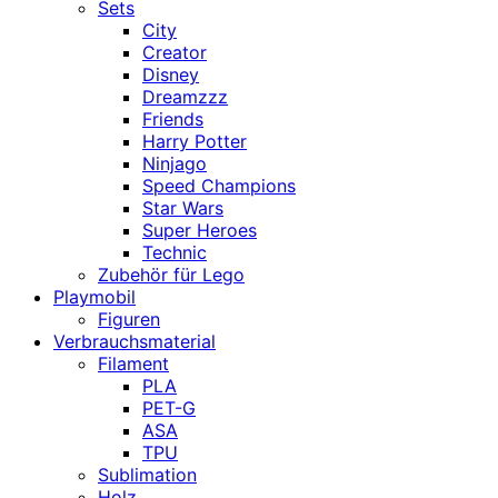
Sets
City
Creator
Disney
Dreamzzz
Friends
Harry Potter
Ninjago
Speed Champions
Star Wars
Super Heroes
Technic
Zubehör für Lego
Playmobil
Figuren
Verbrauchsmaterial
Filament
PLA
PET-G
ASA
TPU
Sublimation
Holz