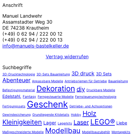
Anschrift
Manuel Landwehr
Assamstadter Weg 30
DE 74238 Krautheim
(+49) 0 62 94 / 222 00 12
(+49) 0 62 94 / 222 00 13
info@manuels-bastelkeller.de
Vertrag widerrufen
Suchbegriffe
3D druck
3D Sets
3D-Drucktechnologie
3D-Sets Bauanleitung
Abenteuer
Anpassbare Modelle
Antriebsriemen für Getriebe
Bauanleitung
Dekoration
diy
Befestigungsmaterial
Druckbare Modelle
Edelstahl.
Fantasy
Ferngesteuerte Modelle
Fernsteuerungstechnologie
Geschenk
Fertigungssets
Getriebe- und Achsoptionen
Holz
Gewindesicherung
Grundlegende Kitdetails
Hobby
LEGO®
Kleinigkeiten
Laser
Lager
Liebe
Lagerkits
Modellbau
Maßgeschneiderte Modelle
Modellbauzubehör
Montagekits