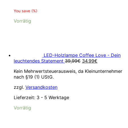
You save
(
%)
Vorrätig
LED-Holzlampe Coffee Love - Dein
Ursprünglicher
Aktueller
leuchtendes Statement
39,99
€
34,99
€
Preis
Preis
Kein Mehrwertsteuerausweis, da Kleinunternehmer
war:
ist:
nach §19 (1) UStG.
39,99€
34,99€.
zzgl.
Versandkosten
Lieferzeit:
3 - 5 Werktage
Vorrätig