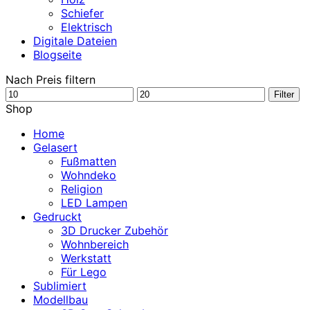
Schiefer
Elektrisch
Digitale Dateien
Blogseite
Nach Preis filtern
Min.
Max.
Filter
Preis
Preis
Shop
Home
Gelasert
Fußmatten
Wohndeko
Religion
LED Lampen
Gedruckt
3D Drucker Zubehör
Wohnbereich
Werkstatt
Für Lego
Sublimiert
Modellbau