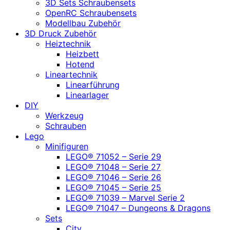
3D Sets Schraubensets
OpenRC Schraubensets
Modellbau Zubehör
3D Druck Zubehör
Heiztechnik
Heizbett
Hotend
Lineartechnik
Linearführung
Linearlager
DIY
Werkzeug
Schrauben
Lego
Minifiguren
LEGO® 71052 – Serie 29
LEGO® 71048 – Serie 27
LEGO® 71046 – Serie 26
LEGO® 71045 – Serie 25
LEGO® 71039 – Marvel Serie 2
LEGO® 71047 – Dungeons & Dragons
Sets
City