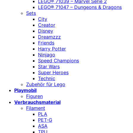
LEGO® 71039 – Marvel Serie 2
LEGO® 71047 – Dungeons & Dragons
Sets
City
Creator
Disney
Dreamzzz
Friends
Harry Potter
Ninjago
Speed Champions
Star Wars
Super Heroes
Technic
Zubehör für Lego
Playmobil
Figuren
Verbrauchsmaterial
Filament
PLA
PET-G
ASA
TPU