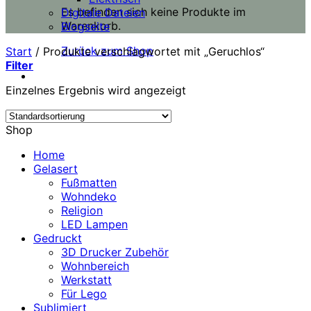
Es befinden sich keine Produkte im
Digitale Dateien
Warenkorb.
Blogseite
Zurück zum Shop
Start
/
Produkte verschlagwortet mit „Geruchlos“
Filter
Einzelnes Ergebnis wird angezeigt
Shop
Home
Gelasert
Fußmatten
Wohndeko
Religion
LED Lampen
Gedruckt
3D Drucker Zubehör
Wohnbereich
Werkstatt
Für Lego
Sublimiert