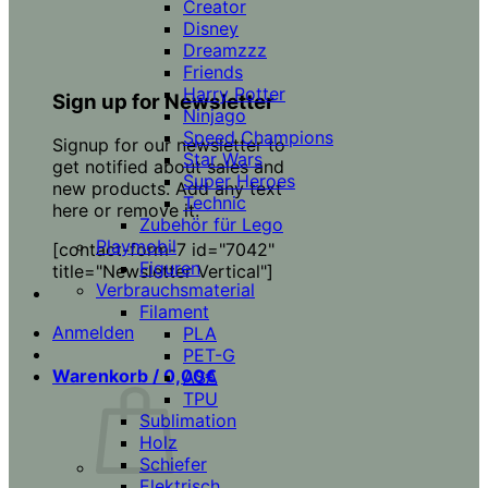
Creator
Disney
Dreamzzz
Friends
Harry Potter
Sign up for Newsletter
Ninjago
Speed Champions
Signup for our newsletter to
Star Wars
get notified about sales and
Super Heroes
new products. Add any text
Technic
here or remove it.
Zubehör für Lego
Playmobil
[contact-form-7 id="7042"
Figuren
title="Newsletter Vertical"]
Verbrauchsmaterial
Filament
Anmelden
PLA
PET-G
Warenkorb /
0,00
€
ASA
TPU
Sublimation
Holz
Schiefer
Elektrisch