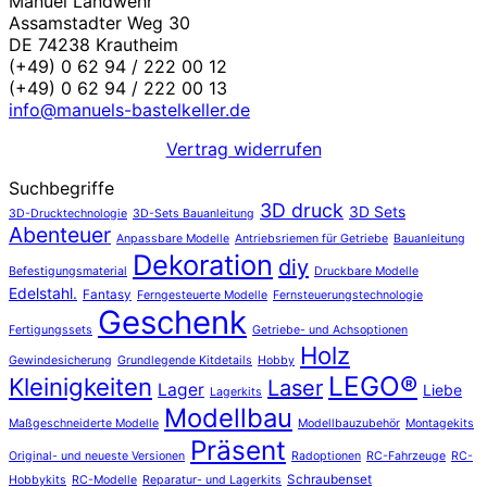
Manuel Landwehr
Assamstadter Weg 30
DE 74238 Krautheim
(+49) 0 62 94 / 222 00 12
(+49) 0 62 94 / 222 00 13
info@manuels-bastelkeller.de
Vertrag widerrufen
Suchbegriffe
3D druck
3D Sets
3D-Drucktechnologie
3D-Sets Bauanleitung
Abenteuer
Anpassbare Modelle
Antriebsriemen für Getriebe
Bauanleitung
Dekoration
diy
Befestigungsmaterial
Druckbare Modelle
Edelstahl.
Fantasy
Ferngesteuerte Modelle
Fernsteuerungstechnologie
Geschenk
Fertigungssets
Getriebe- und Achsoptionen
Holz
Gewindesicherung
Grundlegende Kitdetails
Hobby
LEGO®
Kleinigkeiten
Laser
Lager
Liebe
Lagerkits
Modellbau
Maßgeschneiderte Modelle
Modellbauzubehör
Montagekits
Präsent
Original- und neueste Versionen
Radoptionen
RC-Fahrzeuge
RC-
Schraubenset
Hobbykits
RC-Modelle
Reparatur- und Lagerkits