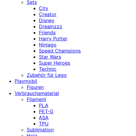
Sets
City
Creator
Disney
Dreamzzz
Friends
Harry Potter
Ninjago
Speed Champions
Star Wars
Super Heroes
Technic
Zubehör für Lego
Playmobil
Figuren
Verbrauchsmaterial
Filament
PLA
PET-G
ASA
TPU
Sublimation
Holz