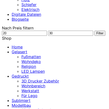
Schiefer
Elektrisch
Digitale Dateien
Blogseite
Nach Preis filtern
Min.
Max.
Filter
Preis
Preis
Shop
Home
Gelasert
Fußmatten
Wohndeko
Religion
LED Lampen
Gedruckt
3D Drucker Zubehör
Wohnbereich
Werkstatt
Für Lego
Sublimiert
Modellbau