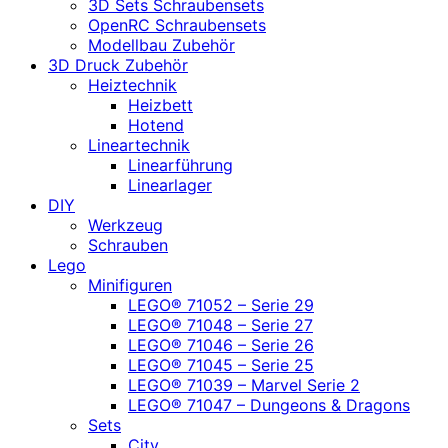
3D Sets Schraubensets
OpenRC Schraubensets
Modellbau Zubehör
3D Druck Zubehör
Heiztechnik
Heizbett
Hotend
Lineartechnik
Linearführung
Linearlager
DIY
Werkzeug
Schrauben
Lego
Minifiguren
LEGO® 71052 – Serie 29
LEGO® 71048 – Serie 27
LEGO® 71046 – Serie 26
LEGO® 71045 – Serie 25
LEGO® 71039 – Marvel Serie 2
LEGO® 71047 – Dungeons & Dragons
Sets
City