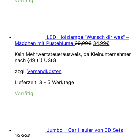
Vorrätig
LED-Holzlampe "Wünsch dir was" –
Ursprünglicher
Aktueller
Mädchen mit Pusteblume
39,99
€
34,99
€
Preis
Preis
Kein Mehrwertsteuerausweis, da Kleinunternehmer
war:
ist:
nach §19 (1) UStG.
39,99€
34,99€.
zzgl.
Versandkosten
Lieferzeit:
3 - 5 Werktage
Vorrätig
Jumbo – Car Hauler von 3D Sets
19,99
€