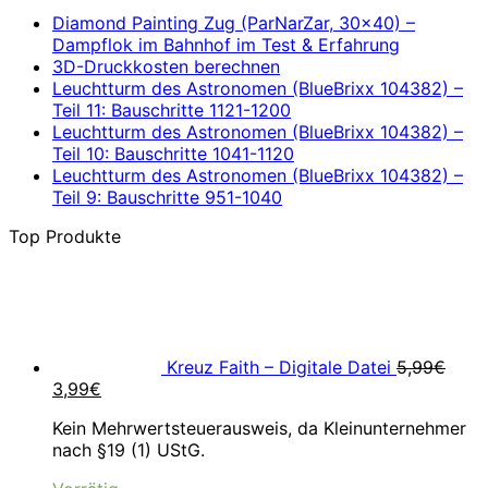
Diamond Painting Zug (ParNarZar, 30×40) –
Dampflok im Bahnhof im Test & Erfahrung
3D-Druckkosten berechnen
Leuchtturm des Astronomen (BlueBrixx 104382) –
Teil 11: Bauschritte 1121-1200
Leuchtturm des Astronomen (BlueBrixx 104382) –
Teil 10: Bauschritte 1041-1120
Leuchtturm des Astronomen (BlueBrixx 104382) –
Teil 9: Bauschritte 951-1040
Top Produkte
Kreuz Faith – Digitale Datei
5,99
€
Ursprünglicher
Aktueller
3,99
€
Preis
Preis
Kein Mehrwertsteuerausweis, da Kleinunternehmer
war:
ist:
nach §19 (1) UStG.
5,99€
3,99€.