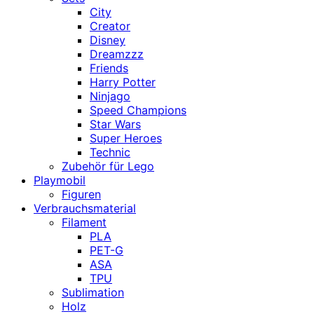
City
Creator
Disney
Dreamzzz
Friends
Harry Potter
Ninjago
Speed Champions
Star Wars
Super Heroes
Technic
Zubehör für Lego
Playmobil
Figuren
Verbrauchsmaterial
Filament
PLA
PET-G
ASA
TPU
Sublimation
Holz