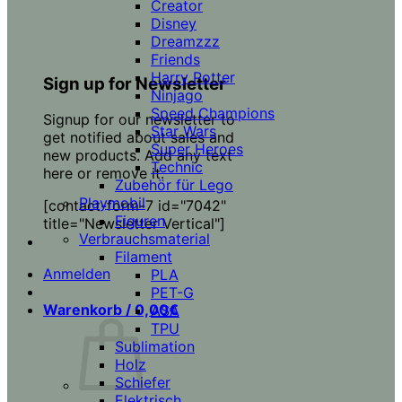
Creator
Disney
Dreamzzz
Friends
Harry Potter
Sign up for Newsletter
Ninjago
Speed Champions
Signup for our newsletter to
Star Wars
get notified about sales and
Super Heroes
new products. Add any text
Technic
here or remove it.
Zubehör für Lego
Playmobil
[contact-form-7 id="7042"
Figuren
title="Newsletter Vertical"]
Verbrauchsmaterial
Filament
Anmelden
PLA
PET-G
Warenkorb /
0,00
€
ASA
TPU
Sublimation
Holz
Schiefer
Elektrisch