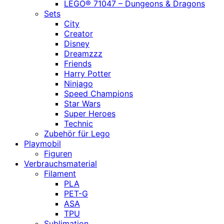
LEGO® 71047 – Dungeons & Dragons
Sets
City
Creator
Disney
Dreamzzz
Friends
Harry Potter
Ninjago
Speed Champions
Star Wars
Super Heroes
Technic
Zubehör für Lego
Playmobil
Figuren
Verbrauchsmaterial
Filament
PLA
PET-G
ASA
TPU
Sublimation