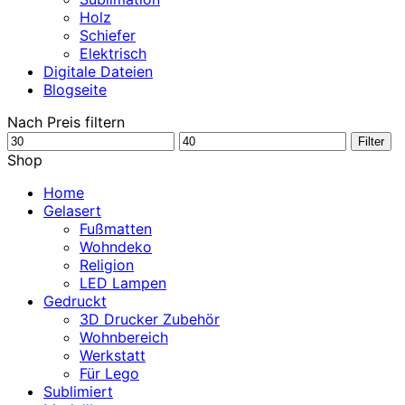
Holz
Schiefer
Elektrisch
Digitale Dateien
Blogseite
Nach Preis filtern
Min.
Max.
Filter
Preis
Preis
Shop
Home
Gelasert
Fußmatten
Wohndeko
Religion
LED Lampen
Gedruckt
3D Drucker Zubehör
Wohnbereich
Werkstatt
Für Lego
Sublimiert