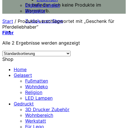
Es befinden sich keine Produkte im
Digitale Dateien
Warenkorb.
Blogseite
Zurück zum Shop
Start
/
Produkte verschlagwortet mit „Geschenk für
Pferdeliebhaber“
Filter
Alle 2 Ergebnisse werden angezeigt
Shop
Home
Gelasert
Fußmatten
Wohndeko
Religion
LED Lampen
Gedruckt
3D Drucker Zubehör
Wohnbereich
Werkstatt
Für Lego