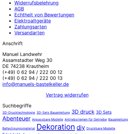
Widerrufsbelehrung
AGB
Echtheit von Bewertungen
Elektroaltgeräte
Zahlungsarten
Versandarten
Anschrift
Manuel Landwehr
Assamstadter Weg 30
DE 74238 Krautheim
(+49) 0 62 94 / 222 00 12
(+49) 0 62 94 / 222 00 13
info@manuels-bastelkeller.de
Vertrag widerrufen
Suchbegriffe
3D druck
3D Sets
3D-Drucktechnologie
3D-Sets Bauanleitung
Abenteuer
Anpassbare Modelle
Antriebsriemen für Getriebe
Bauanleitung
Dekoration
diy
Befestigungsmaterial
Druckbare Modelle