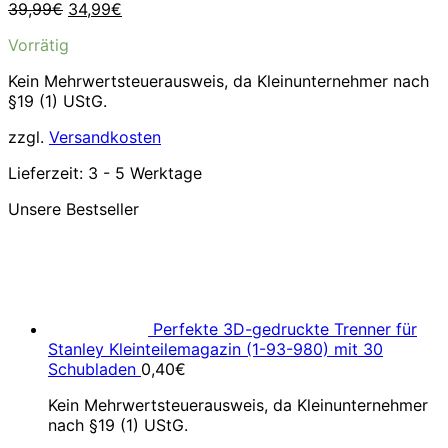
Ursprünglicher
Aktueller
39,99
€
34,99
€
Preis
Preis
Vorrätig
war:
ist:
39,99€
34,99€.
Kein Mehrwertsteuerausweis, da Kleinunternehmer nach
§19 (1) UStG.
zzgl.
Versandkosten
Lieferzeit:
3 - 5 Werktage
Unsere Bestseller
Perfekte 3D-gedruckte Trenner für
Stanley Kleinteilemagazin (1-93-980) mit 30
Schubladen
0,40
€
Kein Mehrwertsteuerausweis, da Kleinunternehmer
nach §19 (1) UStG.