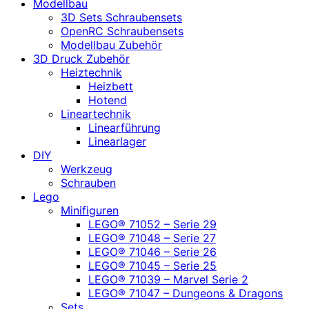
Modellbau
3D Sets Schraubensets
OpenRC Schraubensets
Modellbau Zubehör
3D Druck Zubehör
Heiztechnik
Heizbett
Hotend
Lineartechnik
Linearführung
Linearlager
DIY
Werkzeug
Schrauben
Lego
Minifiguren
LEGO® 71052 – Serie 29
LEGO® 71048 – Serie 27
LEGO® 71046 – Serie 26
LEGO® 71045 – Serie 25
LEGO® 71039 – Marvel Serie 2
LEGO® 71047 – Dungeons & Dragons
Sets