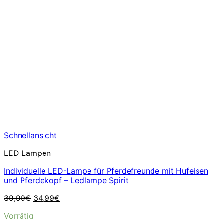
Schnellansicht
LED Lampen
Individuelle LED-Lampe für Pferdefreunde mit Hufeisen
und Pferdekopf – Ledlampe Spirit
Ursprünglicher
Aktueller
39,99
€
34,99
€
Preis
Preis
Vorrätig
war:
ist: