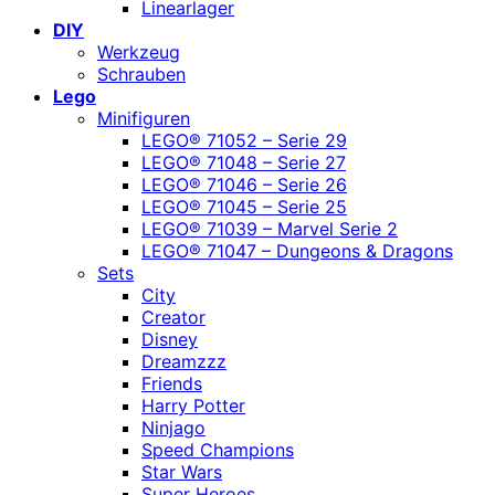
Linearlager
DIY
Werkzeug
Schrauben
Lego
Minifiguren
LEGO® 71052 – Serie 29
LEGO® 71048 – Serie 27
LEGO® 71046 – Serie 26
LEGO® 71045 – Serie 25
LEGO® 71039 – Marvel Serie 2
LEGO® 71047 – Dungeons & Dragons
Sets
City
Creator
Disney
Dreamzzz
Friends
Harry Potter
Ninjago
Speed Champions
Star Wars
Super Heroes