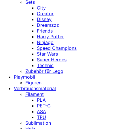
Sets
City
Creator
Disney
Dreamzzz
Friends
Harry Potter
Ninjago
Speed Champions
Star Wars
Super Heroes
Technic
Zubehör für Lego
Playmobil
Figuren
Verbrauchsmaterial
Filament
PLA
PET-G
ASA
TPU
Sublimation
Holz