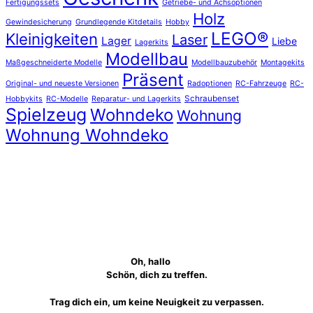
Fertigungssets
Getriebe- und Achsoptionen
Holz
Gewindesicherung
Grundlegende Kitdetails
Hobby
LEGO®
Kleinigkeiten
Laser
Lager
Liebe
Lagerkits
Modellbau
Maßgeschneiderte Modelle
Modellbauzubehör
Montagekits
Präsent
Original- und neueste Versionen
Radoptionen
RC-Fahrzeuge
RC-
Schraubenset
Hobbykits
RC-Modelle
Reparatur- und Lagerkits
Spielzeug
Wohndeko
Wohnung
Wohnung Wohndeko
Oh, hallo
Schön, dich zu treffen.
Trag dich ein, um keine Neuigkeit zu verpassen.