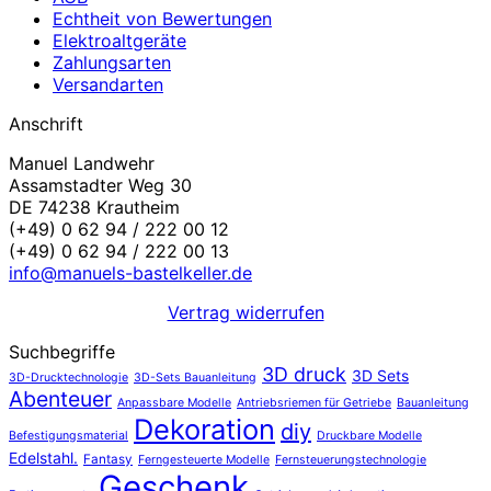
Echtheit von Bewertungen
Elektroaltgeräte
Zahlungsarten
Versandarten
Anschrift
Manuel Landwehr
Assamstadter Weg 30
DE 74238 Krautheim
(+49) 0 62 94 / 222 00 12
(+49) 0 62 94 / 222 00 13
info@manuels-bastelkeller.de
Vertrag widerrufen
Suchbegriffe
3D druck
3D Sets
3D-Drucktechnologie
3D-Sets Bauanleitung
Abenteuer
Anpassbare Modelle
Antriebsriemen für Getriebe
Bauanleitung
Dekoration
diy
Befestigungsmaterial
Druckbare Modelle
Edelstahl.
Fantasy
Ferngesteuerte Modelle
Fernsteuerungstechnologie
Geschenk