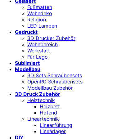
Gelasert
Fußmatten
Wohndeko
Religion
LED Lampen
Gedruckt
3D Drucker Zubehör
Wohnbereich
Werkstatt
Für Lego
Sublimiert
Modellbau
3D Sets Schraubensets
OpenRC Schraubensets
Modellbau Zubehör
3D Druck Zubehör
Heiztechnik
Heizbett
Hotend
Lineartechnik
Linearführung
Linearlager
DIY