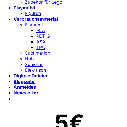
Zubehör für Lego
Playmobil
Figuren
Verbrauchsmaterial
Filament
PLA
PET-G
ASA
TPU
Sublimation
Holz
Schiefer
Elektrisch
Digitale Dateien
Blogseite
Anmelden
Newsletter
5€