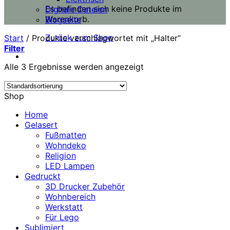
Es befinden sich keine Produkte im
Digitale Dateien
Warenkorb.
Blogseite
Zurück zum Shop
Start
/
Produkte verschlagwortet mit „Halter“
Filter
Alle 3 Ergebnisse werden angezeigt
Shop
Home
Gelasert
Fußmatten
Wohndeko
Religion
LED Lampen
Gedruckt
3D Drucker Zubehör
Wohnbereich
Werkstatt
Für Lego
Sublimiert