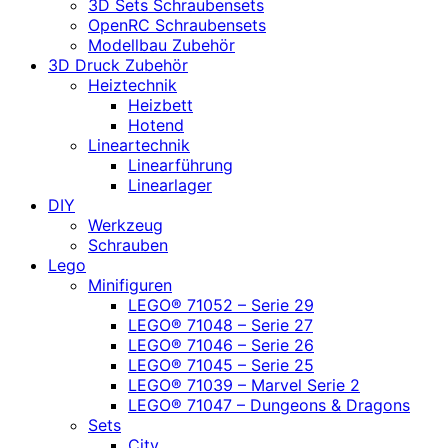
3D Sets Schraubensets
OpenRC Schraubensets
Modellbau Zubehör
3D Druck Zubehör
Heiztechnik
Heizbett
Hotend
Lineartechnik
Linearführung
Linearlager
DIY
Werkzeug
Schrauben
Lego
Minifiguren
LEGO® 71052 – Serie 29
LEGO® 71048 – Serie 27
LEGO® 71046 – Serie 26
LEGO® 71045 – Serie 25
LEGO® 71039 – Marvel Serie 2
LEGO® 71047 – Dungeons & Dragons
Sets
City