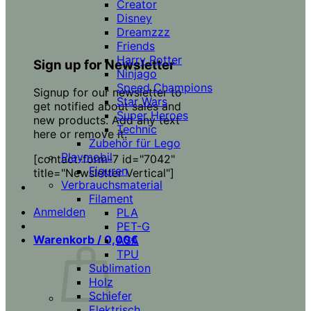
Creator
Disney
Dreamzzz
Friends
Harry Potter
Sign up for Newsletter
Ninjago
Speed Champions
Signup for our newsletter to
Star Wars
get notified about sales and
Super Heroes
new products. Add any text
Technic
here or remove it.
Zubehör für Lego
Playmobil
[contact-form-7 id="7042"
Figuren
title="Newsletter Vertical"]
Verbrauchsmaterial
Filament
Anmelden
PLA
PET-G
Warenkorb /
0,00
€
ASA
TPU
Sublimation
Holz
Schiefer
Elektrisch