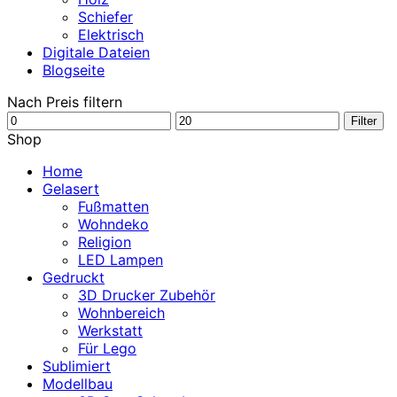
Schiefer
Elektrisch
Digitale Dateien
Blogseite
Nach Preis filtern
Min.
Max.
Filter
Preis
Preis
Shop
Home
Gelasert
Fußmatten
Wohndeko
Religion
LED Lampen
Gedruckt
3D Drucker Zubehör
Wohnbereich
Werkstatt
Für Lego
Sublimiert
Modellbau