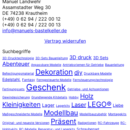
Manuel Landwehr
Assamstadter Weg 30
DE 74238 Krautheim
(+49) 0 62 94 / 222 00 12
(+49) 0 62 94 / 222 00 13
info@manuels-bastelkeller.de
Vertrag widerrufen
Suchbegriffe
3D druck
3D Sets
3D-Drucktechnologie
3D-Sets Bauanleitung
Abenteuer
Anpassbare Modelle
Antriebsriemen für Getriebe
Bauanleitung
Dekoration
diy
Befestigungsmaterial
Druckbare Modelle
Edelstahl.
Fantasy
Ferngesteuerte Modelle
Fernsteuerungstechnologie
Geschenk
Fertigungssets
Getriebe- und Achsoptionen
Holz
Gewindesicherung
Grundlegende Kitdetails
Hobby
LEGO®
Kleinigkeiten
Laser
Lager
Liebe
Lagerkits
Modellbau
Maßgeschneiderte Modelle
Modellbauzubehör
Montagekits
Präsent
Original- und neueste Versionen
Radoptionen
RC-Fahrzeuge
RC-
Schraubenset
Hobbykits
RC-Modelle
Reparatur- und Lagerkits