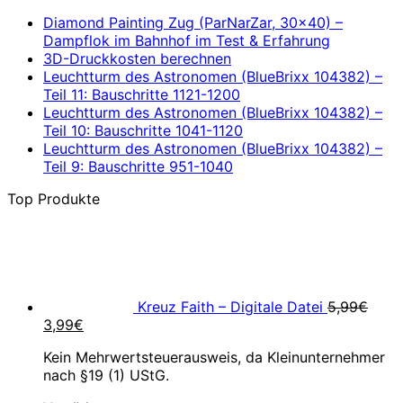
Diamond Painting Zug (ParNarZar, 30×40) –
Dampflok im Bahnhof im Test & Erfahrung
3D-Druckkosten berechnen
Leuchtturm des Astronomen (BlueBrixx 104382) –
Teil 11: Bauschritte 1121-1200
Leuchtturm des Astronomen (BlueBrixx 104382) –
Teil 10: Bauschritte 1041-1120
Leuchtturm des Astronomen (BlueBrixx 104382) –
Teil 9: Bauschritte 951-1040
Top Produkte
Kreuz Faith – Digitale Datei
5,99
€
Ursprünglicher
Aktueller
3,99
€
Preis
Preis
Kein Mehrwertsteuerausweis, da Kleinunternehmer
war:
ist:
nach §19 (1) UStG.
5,99€
3,99€.