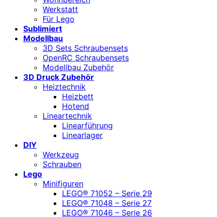
Werkstatt
Für Lego
Sublimiert
Modellbau
3D Sets Schraubensets
OpenRC Schraubensets
Modellbau Zubehör
3D Druck Zubehör
Heiztechnik
Heizbett
Hotend
Lineartechnik
Linearführung
Linearlager
DIY
Werkzeug
Schrauben
Lego
Minifiguren
LEGO® 71052 – Serie 29
LEGO® 71048 – Serie 27
LEGO® 71046 – Serie 26