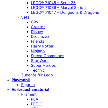
LEGO® 71045 – Serie 25
LEGO® 71039 – Marvel Serie 2
LEGO® 71047 – Dungeons & Dragons
Sets
City
Creator
Disney
Dreamzzz
Friends
Harry Potter
Ninjago
Speed Champions
Star Wars
Super Heroes
Technic
Zubehör für Lego
Playmobil
Figuren
Verbrauchsmaterial
Filament
PLA
PET-G