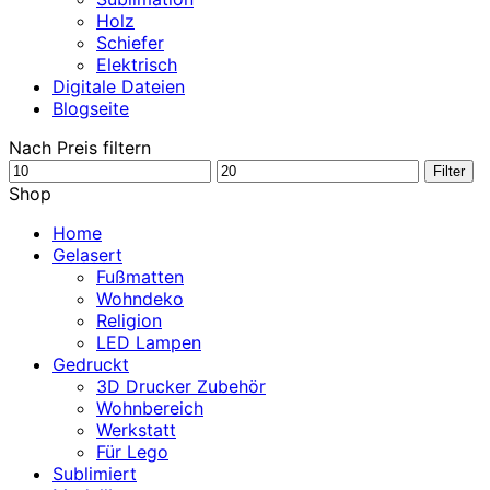
Holz
Schiefer
Elektrisch
Digitale Dateien
Blogseite
Nach Preis filtern
Min.
Max.
Filter
Preis
Preis
Shop
Home
Gelasert
Fußmatten
Wohndeko
Religion
LED Lampen
Gedruckt
3D Drucker Zubehör
Wohnbereich
Werkstatt
Für Lego
Sublimiert