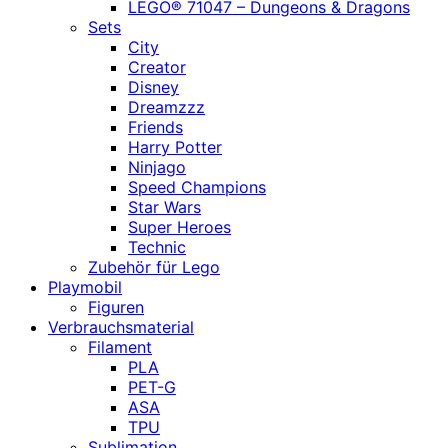
LEGO® 71047 – Dungeons & Dragons
Sets
City
Creator
Disney
Dreamzzz
Friends
Harry Potter
Ninjago
Speed Champions
Star Wars
Super Heroes
Technic
Zubehör für Lego
Playmobil
Figuren
Verbrauchsmaterial
Filament
PLA
PET-G
ASA
TPU
Sublimation