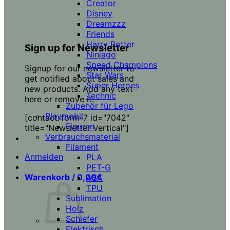
Creator
Disney
Dreamzzz
Friends
Harry Potter
Sign up for Newsletter
Ninjago
Speed Champions
Signup for our newsletter to
Star Wars
get notified about sales and
Super Heroes
new products. Add any text
Technic
here or remove it.
Zubehör für Lego
Playmobil
[contact-form-7 id="7042"
Figuren
title="Newsletter Vertical"]
Verbrauchsmaterial
Filament
Anmelden
PLA
PET-G
Warenkorb /
0,00
€
ASA
TPU
Sublimation
Holz
Schiefer
Elektrisch