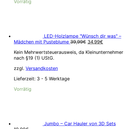
Vorrätig
LED-Holzlampe "Wünsch dir was" –
Ursprünglicher
Aktueller
Mädchen mit Pusteblume
39,99
€
34,99
€
Preis
Preis
Kein Mehrwertsteuerausweis, da Kleinunternehmer
war:
ist:
nach §19 (1) UStG.
39,99€
34,99€.
zzgl.
Versandkosten
Lieferzeit:
3 - 5 Werktage
Vorrätig
Jumbo – Car Hauler von 3D Sets