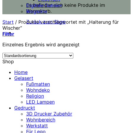
Es befinden sich keine Produkte im
Digitale Dateien
Warenkorb.
Blogseite
Zurück zum Shop
Start
/
Produkte verschlagwortet mit „Halterung für
Wischer“
Filter
Einzelnes Ergebnis wird angezeigt
Shop
Home
Gelasert
Fußmatten
Wohndeko
Religion
LED Lampen
Gedruckt
3D Drucker Zubehör
Wohnbereich
Werkstatt
Für Lego