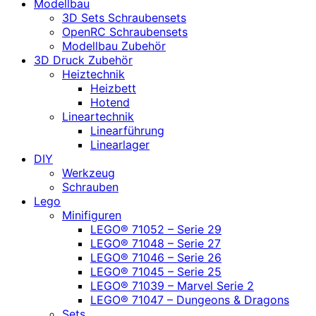
Modellbau
3D Sets Schraubensets
OpenRC Schraubensets
Modellbau Zubehör
3D Druck Zubehör
Heiztechnik
Heizbett
Hotend
Lineartechnik
Linearführung
Linearlager
DIY
Werkzeug
Schrauben
Lego
Minifiguren
LEGO® 71052 – Serie 29
LEGO® 71048 – Serie 27
LEGO® 71046 – Serie 26
LEGO® 71045 – Serie 25
LEGO® 71039 – Marvel Serie 2
LEGO® 71047 – Dungeons & Dragons
Sets