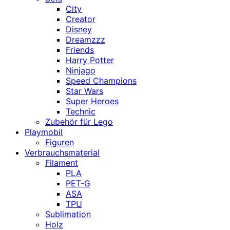
City
Creator
Disney
Dreamzzz
Friends
Harry Potter
Ninjago
Speed Champions
Star Wars
Super Heroes
Technic
Zubehör für Lego
Playmobil
Figuren
Verbrauchsmaterial
Filament
PLA
PET-G
ASA
TPU
Sublimation
Holz