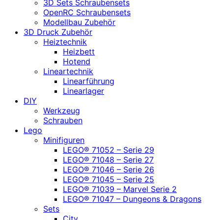
3D Sets Schraubensets
OpenRC Schraubensets
Modellbau Zubehör
3D Druck Zubehör
Heiztechnik
Heizbett
Hotend
Lineartechnik
Linearführung
Linearlager
DIY
Werkzeug
Schrauben
Lego
Minifiguren
LEGO® 71052 – Serie 29
LEGO® 71048 – Serie 27
LEGO® 71046 – Serie 26
LEGO® 71045 – Serie 25
LEGO® 71039 – Marvel Serie 2
LEGO® 71047 – Dungeons & Dragons
Sets
City