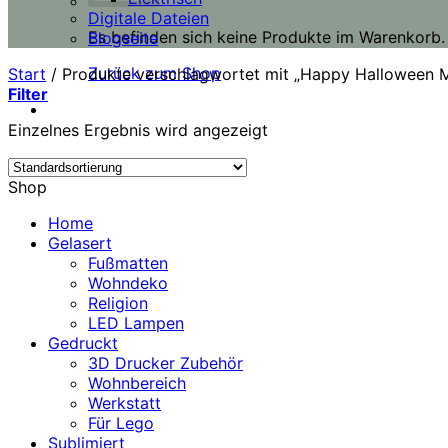
Digitale Dateien
Es befinden sich keine Produkte im Warenkorb.
Blogseite
Zurück zum Shop
Start
/
Produkte verschlagwortet mit „Happy Halloween M
Filter
Einzelnes Ergebnis wird angezeigt
Shop
Home
Gelasert
Fußmatten
Wohndeko
Religion
LED Lampen
Gedruckt
3D Drucker Zubehör
Wohnbereich
Werkstatt
Für Lego
Sublimiert