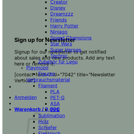
Creator
Disney
Dreamzzz
Friends
Harry Potter
Ninjago
Speed Champions
Sign up for Newsletter
Star Wars
Super Heroes
Signup for our newsletter to get notified
Technic
about sales and new products. Add any text
Zubehör für Lego
here or remove it.
Playmobil
Figuren
[contact-form-7 id="7042" title="Newsletter
Verbrauchsmaterial
Vertical"]
Filament
PLA
Anmelden
PET-G
ASA
Warenkorb /
0,00
€
TPU
Sublimation
Holz
Schiefer
Elektrisch