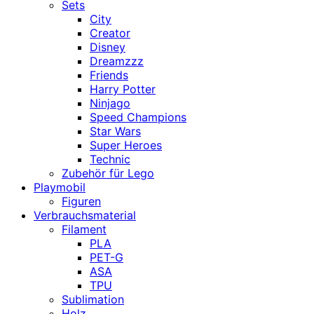
Sets
City
Creator
Disney
Dreamzzz
Friends
Harry Potter
Ninjago
Speed Champions
Star Wars
Super Heroes
Technic
Zubehör für Lego
Playmobil
Figuren
Verbrauchsmaterial
Filament
PLA
PET-G
ASA
TPU
Sublimation
Holz