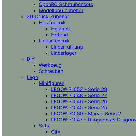
OpenRC Schraubensets
Modellbau Zubehör
3D Druck Zubehör
Heiztechnik
Heizbett
Hotend
Lineartechnik
Linearführung
Linearlager
DIY
Werkzeug
Schrauben
Lego
Minifiguren
LEGO® 71052 - Serie 29
LEGO® 71048 - Serie 27
LEGO® 71046 - Serie 26
LEGO® 71045 - Serie 25
LEGO® 71039 - Marvel Serie 2
LEGO® 71047 - Dungeons & Dragon
Sets
City