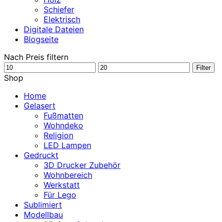
Schiefer
Elektrisch
Digitale Dateien
Blogseite
Nach Preis filtern
Min.
Max.
Filter
Preis
Preis
Shop
Home
Gelasert
Fußmatten
Wohndeko
Religion
LED Lampen
Gedruckt
3D Drucker Zubehör
Wohnbereich
Werkstatt
Für Lego
Sublimiert
Modellbau