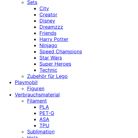
Sets
City
Creator
Disney
Dreamzzz
Friends
Harry Potter
Ninjago
Speed Champions
Star Wars
Super Heroes
Technic
Zubehör für Lego
Playmobil
Figuren
Verbrauchsmaterial
Filament
PLA
PET-G
ASA
TPU
Sublimation
Holz