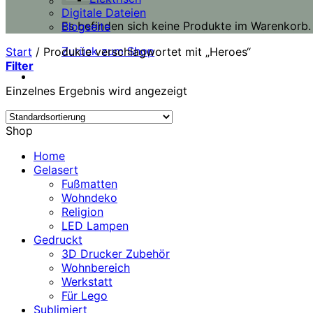
Digitale Dateien
Es befinden sich keine Produkte im Warenkorb.
Blogseite
Zurück zum Shop
Start
/
Produkte verschlagwortet mit „Heroes“
Filter
Einzelnes Ergebnis wird angezeigt
Shop
Home
Gelasert
Fußmatten
Wohndeko
Religion
LED Lampen
Gedruckt
3D Drucker Zubehör
Wohnbereich
Werkstatt
Für Lego
Sublimiert