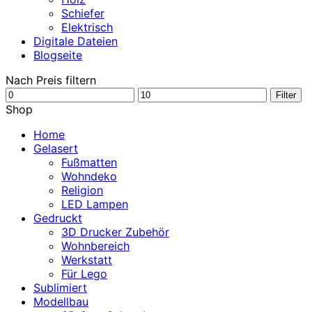
Schiefer
Elektrisch
Digitale Dateien
Blogseite
Nach Preis filtern
Min.
Max.
Filter
Preis
Preis
Shop
Home
Gelasert
Fußmatten
Wohndeko
Religion
LED Lampen
Gedruckt
3D Drucker Zubehör
Wohnbereich
Werkstatt
Für Lego
Sublimiert
Modellbau