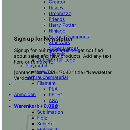
Creator
Disney
Dreamzzz
Friends
Harry Potter
Ninjago
Speed Champions
Sign up for Newsletter
Star Wars
Super Heroes
Signup for our newsletter to get notified
Technic
about sales and new products. Add any text
Zubehör für Lego
here or remove it.
Playmobil
Figuren
[contact-form-7 id="7042" title="Newsletter
Verbrauchsmaterial
Vertical"]
Filament
PLA
Anmelden
PET-G
ASA
Warenkorb /
0,00
€
TPU
Sublimation
Holz
Schiefer
Elektrisch