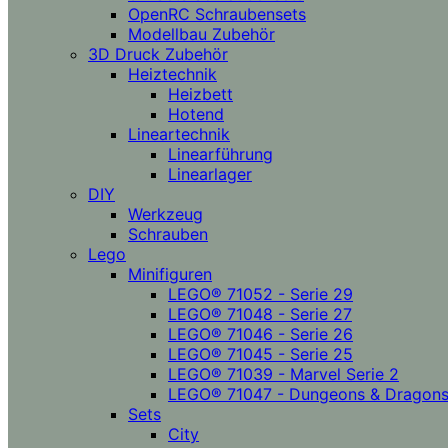
OpenRC Schraubensets
Modellbau Zubehör
3D Druck Zubehör
Heiztechnik
Heizbett
Hotend
Lineartechnik
Linearführung
Linearlager
DIY
Werkzeug
Schrauben
Lego
Minifiguren
LEGO® 71052 - Serie 29
LEGO® 71048 - Serie 27
LEGO® 71046 - Serie 26
LEGO® 71045 - Serie 25
LEGO® 71039 - Marvel Serie 2
LEGO® 71047 - Dungeons & Dragon
Sets
City