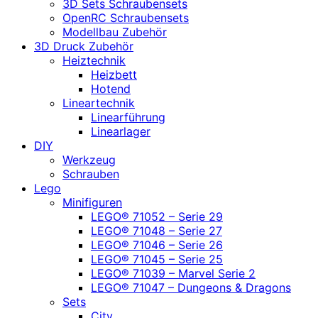
3D Sets Schraubensets
OpenRC Schraubensets
Modellbau Zubehör
3D Druck Zubehör
Heiztechnik
Heizbett
Hotend
Lineartechnik
Linearführung
Linearlager
DIY
Werkzeug
Schrauben
Lego
Minifiguren
LEGO® 71052 – Serie 29
LEGO® 71048 – Serie 27
LEGO® 71046 – Serie 26
LEGO® 71045 – Serie 25
LEGO® 71039 – Marvel Serie 2
LEGO® 71047 – Dungeons & Dragons
Sets
City