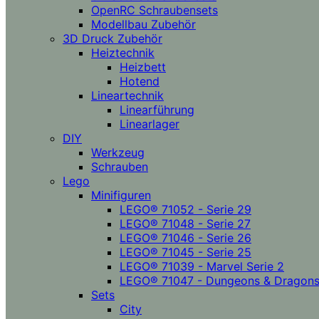
OpenRC Schraubensets
Modellbau Zubehör
3D Druck Zubehör
Heiztechnik
Heizbett
Hotend
Lineartechnik
Linearführung
Linearlager
DIY
Werkzeug
Schrauben
Lego
Minifiguren
LEGO® 71052 - Serie 29
LEGO® 71048 - Serie 27
LEGO® 71046 - Serie 26
LEGO® 71045 - Serie 25
LEGO® 71039 - Marvel Serie 2
LEGO® 71047 - Dungeons & Dragon
Sets
City