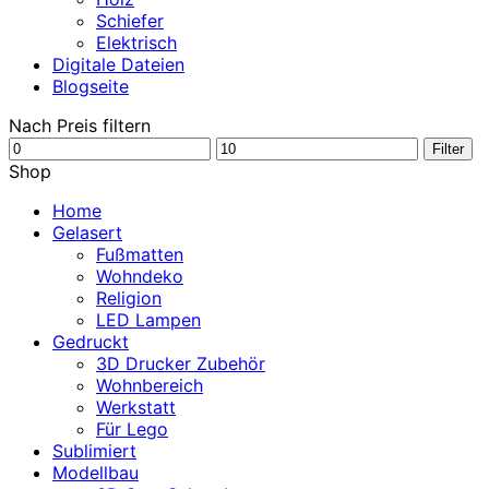
Schiefer
Elektrisch
Digitale Dateien
Blogseite
Nach Preis filtern
Min.
Max.
Filter
Preis
Preis
Shop
Home
Gelasert
Fußmatten
Wohndeko
Religion
LED Lampen
Gedruckt
3D Drucker Zubehör
Wohnbereich
Werkstatt
Für Lego
Sublimiert
Modellbau