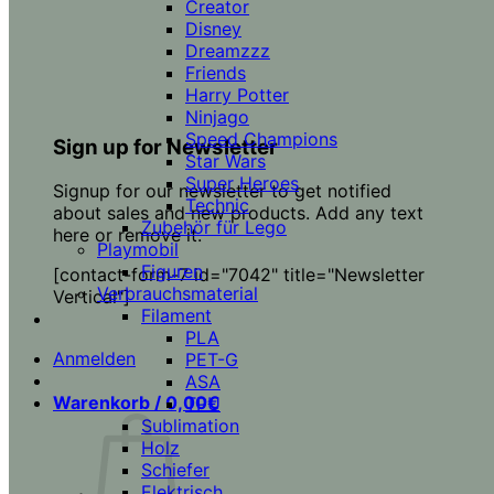
Creator
Disney
Dreamzzz
Friends
Harry Potter
Ninjago
Speed Champions
Sign up for Newsletter
Star Wars
Super Heroes
Signup for our newsletter to get notified
Technic
about sales and new products. Add any text
Zubehör für Lego
here or remove it.
Playmobil
Figuren
[contact-form-7 id="7042" title="Newsletter
Verbrauchsmaterial
Vertical"]
Filament
PLA
Anmelden
PET-G
ASA
Warenkorb /
0,00
€
TPU
Sublimation
Holz
Schiefer
Elektrisch