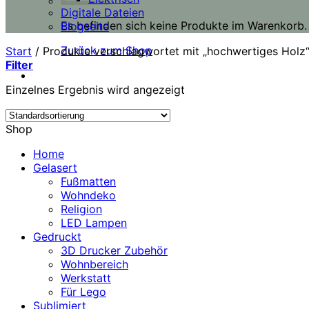
Digitale Dateien
Es befinden sich keine Produkte im Warenkorb.
Blogseite
Zurück zum Shop
Start
/
Produkte verschlagwortet mit „hochwertiges Holz
Filter
Einzelnes Ergebnis wird angezeigt
Shop
Home
Gelasert
Fußmatten
Wohndeko
Religion
LED Lampen
Gedruckt
3D Drucker Zubehör
Wohnbereich
Werkstatt
Für Lego
Sublimiert