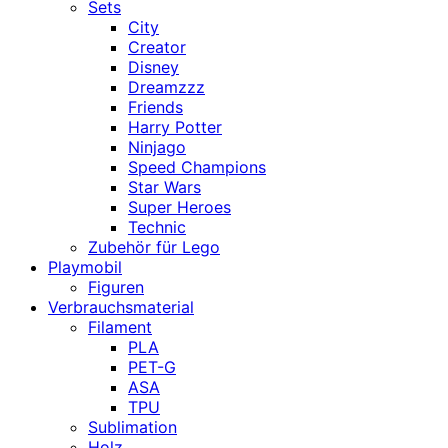
Sets
City
Creator
Disney
Dreamzzz
Friends
Harry Potter
Ninjago
Speed Champions
Star Wars
Super Heroes
Technic
Zubehör für Lego
Playmobil
Figuren
Verbrauchsmaterial
Filament
PLA
PET-G
ASA
TPU
Sublimation
Holz