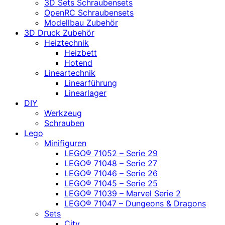
3D Sets Schraubensets
OpenRC Schraubensets
Modellbau Zubehör
3D Druck Zubehör
Heiztechnik
Heizbett
Hotend
Lineartechnik
Linearführung
Linearlager
DIY
Werkzeug
Schrauben
Lego
Minifiguren
LEGO® 71052 – Serie 29
LEGO® 71048 – Serie 27
LEGO® 71046 – Serie 26
LEGO® 71045 – Serie 25
LEGO® 71039 – Marvel Serie 2
LEGO® 71047 – Dungeons & Dragons
Sets
City