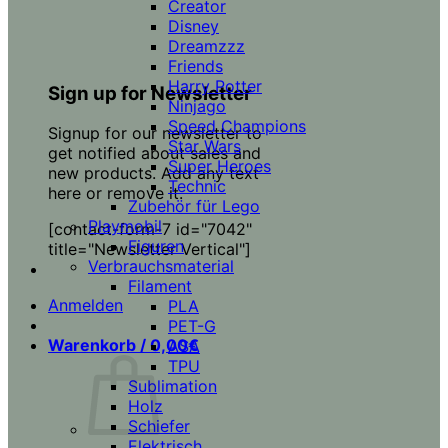
Creator
Disney
Dreamzzz
Friends
Harry Potter
Sign up for Newsletter
Ninjago
Speed Champions
Signup for our newsletter to
Star Wars
get notified about sales and
Super Heroes
new products. Add any text
Technic
here or remove it.
Zubehör für Lego
Playmobil
[contact-form-7 id="7042"
Figuren
title="Newsletter Vertical"]
Verbrauchsmaterial
Filament
Anmelden
PLA
PET-G
Warenkorb /
0,00
€
ASA
TPU
Sublimation
Holz
Schiefer
Elektrisch