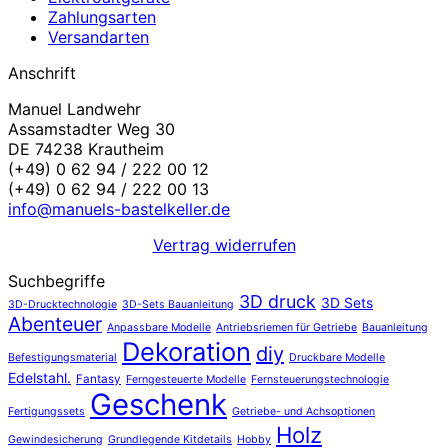
Zahlungsarten
Versandarten
Anschrift
Manuel Landwehr
Assamstadter Weg 30
DE 74238 Krautheim
(+49) 0 62 94 / 222 00 12
(+49) 0 62 94 / 222 00 13
info@manuels-bastelkeller.de
Vertrag widerrufen
Suchbegriffe
3D druck
3D Sets
3D-Drucktechnologie
3D-Sets Bauanleitung
Abenteuer
Anpassbare Modelle
Antriebsriemen für Getriebe
Bauanleitung
Dekoration
diy
Befestigungsmaterial
Druckbare Modelle
Edelstahl.
Fantasy
Ferngesteuerte Modelle
Fernsteuerungstechnologie
Geschenk
Fertigungssets
Getriebe- und Achsoptionen
Holz
Gewindesicherung
Grundlegende Kitdetails
Hobby