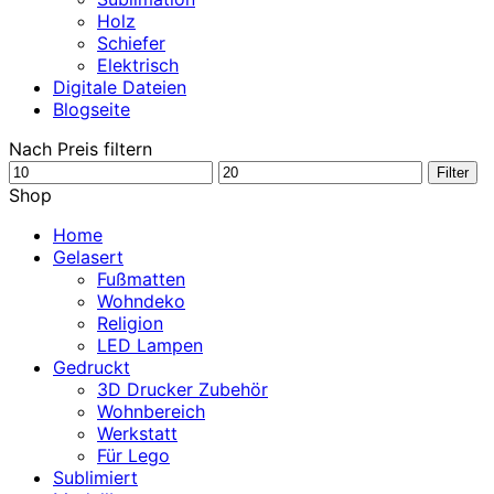
Holz
Schiefer
Elektrisch
Digitale Dateien
Blogseite
Nach Preis filtern
Min.
Max.
Filter
Preis
Preis
Shop
Home
Gelasert
Fußmatten
Wohndeko
Religion
LED Lampen
Gedruckt
3D Drucker Zubehör
Wohnbereich
Werkstatt
Für Lego
Sublimiert