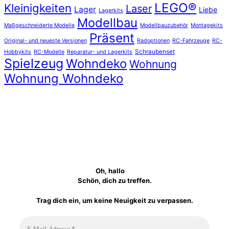
LEGO®
Kleinigkeiten
Laser
Lager
Liebe
Lagerkits
Modellbau
Maßgeschneiderte Modelle
Modellbauzubehör
Montagekits
Präsent
Original- und neueste Versionen
Radoptionen
RC-Fahrzeuge
RC-
Schraubenset
Hobbykits
RC-Modelle
Reparatur- und Lagerkits
Spielzeug
Wohndeko
Wohnung
Wohnung Wohndeko
Oh, hallo
Schön, dich zu treffen.
Trag dich ein, um keine Neuigkeit zu verpassen.