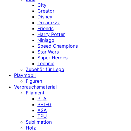
City
Creator
Disney
Dreamzzz
Friends
Harry Potter
Ninjago
Speed Champions
Star Wars
Super Heroes
Technic
Zubehör für Lego
Playmobil
Figuren
Verbrauchsmaterial
Filament
PLA
PET-G
ASA
TPU
Sublimation
Holz