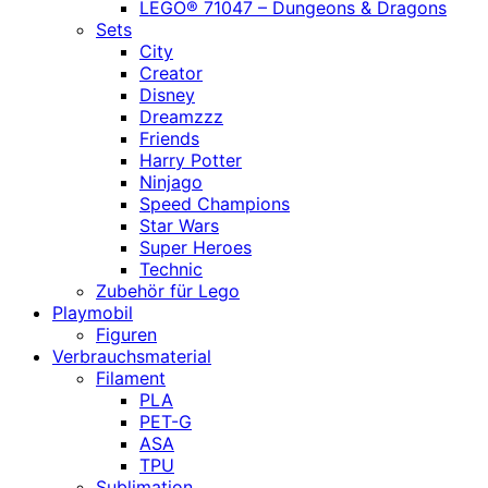
LEGO® 71047 – Dungeons & Dragons
Sets
City
Creator
Disney
Dreamzzz
Friends
Harry Potter
Ninjago
Speed Champions
Star Wars
Super Heroes
Technic
Zubehör für Lego
Playmobil
Figuren
Verbrauchsmaterial
Filament
PLA
PET-G
ASA
TPU
Sublimation