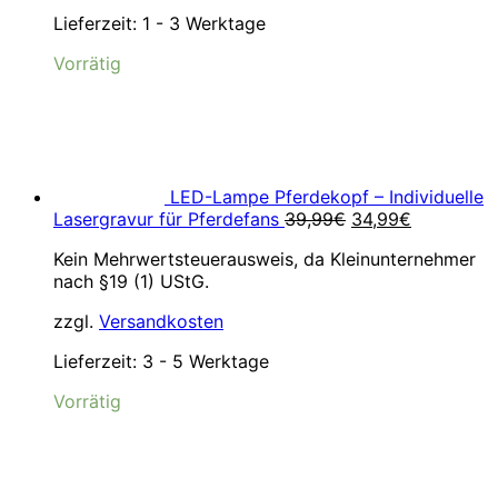
Lieferzeit:
1 - 3 Werktage
Vorrätig
LED-Lampe Pferdekopf – Individuelle
Ursprünglicher
Aktueller
Lasergravur für Pferdefans
39,99
€
34,99
€
Preis
Preis
Kein Mehrwertsteuerausweis, da Kleinunternehmer
war:
ist:
nach §19 (1) UStG.
39,99€
34,99€.
zzgl.
Versandkosten
Lieferzeit:
3 - 5 Werktage
Vorrätig