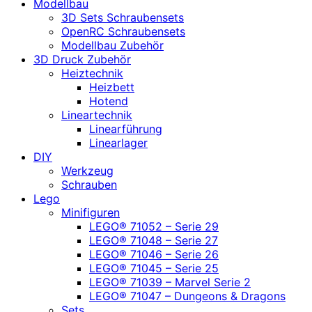
Modellbau
3D Sets Schraubensets
OpenRC Schraubensets
Modellbau Zubehör
3D Druck Zubehör
Heiztechnik
Heizbett
Hotend
Lineartechnik
Linearführung
Linearlager
DIY
Werkzeug
Schrauben
Lego
Minifiguren
LEGO® 71052 – Serie 29
LEGO® 71048 – Serie 27
LEGO® 71046 – Serie 26
LEGO® 71045 – Serie 25
LEGO® 71039 – Marvel Serie 2
LEGO® 71047 – Dungeons & Dragons
Sets