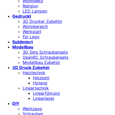
Wohndeko
Religion
LED Lampen
Gedruckt
3D Drucker Zubehör
Wohnbereich
Werkstatt
Für Lego
Sublimiert
Modellbau
3D Sets Schraubensets
OpenRC Schraubensets
Modellbau Zubehör
3D Druck Zubehör
Heiztechnik
Heizbett
Hotend
Lineartechnik
Linearführung
Linearlager
DIY
Werkzeug
Schrauben