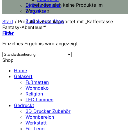
Es befinden sich keine Produkte im
Digitale Dateien
Warenkorb.
Blogseite
Zurück zum Shop
Start
/
Produkte verschlagwortet mit „Kaffeetasse
Fantasy-Abenteuer“
Filter
Einzelnes Ergebnis wird angezeigt
Shop
Home
Gelasert
Fußmatten
Wohndeko
Religion
LED Lampen
Gedruckt
3D Drucker Zubehör
Wohnbereich
Werkstatt
Für Lego