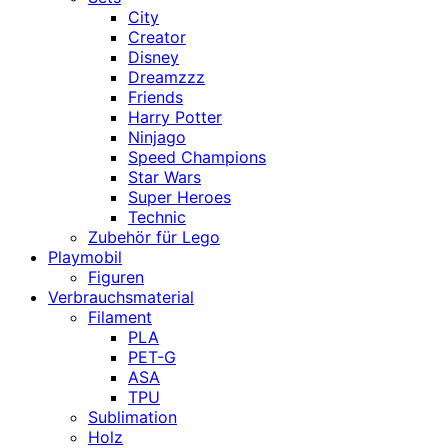
City
Creator
Disney
Dreamzzz
Friends
Harry Potter
Ninjago
Speed Champions
Star Wars
Super Heroes
Technic
Zubehör für Lego
Playmobil
Figuren
Verbrauchsmaterial
Filament
PLA
PET-G
ASA
TPU
Sublimation
Holz