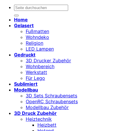
Suchen
nach:
Home
Gelasert
Fußmatten
Wohndeko
Religion
LED Lampen
Gedruckt
3D Drucker Zubehör
Wohnbereich
Werkstatt
Für Lego
Sublimiert
Modellbau
3D Sets Schraubensets
OpenRC Schraubensets
Modellbau Zubehör
3D Druck Zubehör
Heiztechnik
Heizbett
Hotend