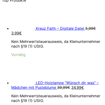
Top Produkte
Kreuz Faith – Digitale Datei
5,99
€
Ursprünglicher
Aktueller
3,99
€
Preis
Preis
Kein Mehrwertsteuerausweis, da Kleinunternehmer
war:
ist:
nach §19 (1) UStG.
5,99€
3,99€.
Vorrätig
LED-Holzlampe "Wünsch dir was" –
Ursprünglicher
Aktueller
Mädchen mit Pusteblume
39,99
€
34,99
€
Preis
Preis
Kein Mehrwertsteuerausweis, da Kleinunternehmer
war:
ist:
nach §19 (1) UStG.
39,99€
34,99€.