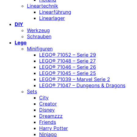
Lineartechnik
Linearführung
Linearlager
DIY
Werkzeug
Schrauben
Lego
Minifiguren
LEGO® 71052 – Serie 29
LEGO® 71048 – Serie 27
LEGO® 71046 – Serie 26
LEGO® 71045 – Serie 25
LEGO® 71039 – Marvel Serie 2
LEGO® 71047 – Dungeons & Dragons
Sets
City
Creator
Disney
Dreamzzz
Friends
Harry Potter
Ninjago