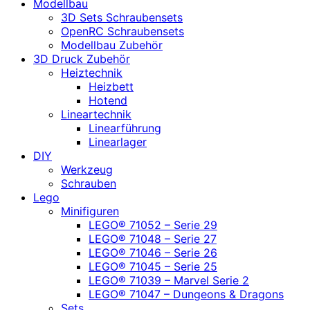
Modellbau
3D Sets Schraubensets
OpenRC Schraubensets
Modellbau Zubehör
3D Druck Zubehör
Heiztechnik
Heizbett
Hotend
Lineartechnik
Linearführung
Linearlager
DIY
Werkzeug
Schrauben
Lego
Minifiguren
LEGO® 71052 – Serie 29
LEGO® 71048 – Serie 27
LEGO® 71046 – Serie 26
LEGO® 71045 – Serie 25
LEGO® 71039 – Marvel Serie 2
LEGO® 71047 – Dungeons & Dragons
Sets