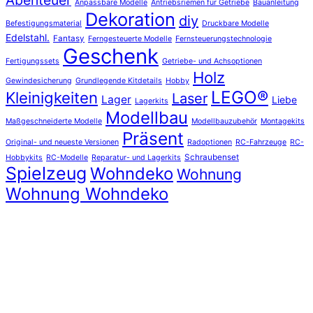
Abenteuer
Anpassbare Modelle
Antriebsriemen für Getriebe
Bauanleitung
Dekoration
diy
Befestigungsmaterial
Druckbare Modelle
Edelstahl.
Fantasy
Ferngesteuerte Modelle
Fernsteuerungstechnologie
Geschenk
Fertigungssets
Getriebe- und Achsoptionen
Holz
Gewindesicherung
Grundlegende Kitdetails
Hobby
LEGO®
Kleinigkeiten
Laser
Lager
Liebe
Lagerkits
Modellbau
Maßgeschneiderte Modelle
Modellbauzubehör
Montagekits
Präsent
Original- und neueste Versionen
Radoptionen
RC-Fahrzeuge
RC-
Schraubenset
Hobbykits
RC-Modelle
Reparatur- und Lagerkits
Spielzeug
Wohndeko
Wohnung
Wohnung Wohndeko