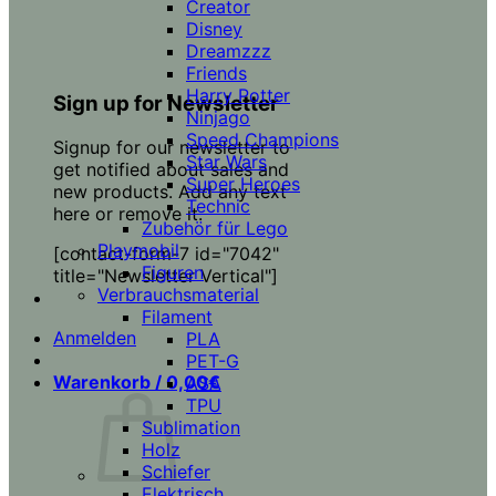
Creator
Disney
Dreamzzz
Friends
Harry Potter
Sign up for Newsletter
Ninjago
Speed Champions
Signup for our newsletter to
Star Wars
get notified about sales and
Super Heroes
new products. Add any text
Technic
here or remove it.
Zubehör für Lego
Playmobil
[contact-form-7 id="7042"
Figuren
title="Newsletter Vertical"]
Verbrauchsmaterial
Filament
Anmelden
PLA
PET-G
Warenkorb /
0,00
€
ASA
TPU
Sublimation
Holz
Schiefer
Elektrisch