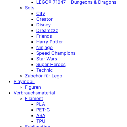
LEGO® 71047 – Dungeons & Dragons
Sets
City
Creator
Disney
Dreamzzz
Friends
Harry Potter
Ninjago
Speed Champions
Star Wars
Super Heroes
Technic
Zubehör für Lego
Playmobil
Figuren
Verbrauchsmaterial
Filament
PLA
PET-G
ASA
TPU
Sublimation