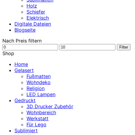
Holz
Schiefer
Elektrisch
Digitale Dateien
Blogseite
Nach Preis filtern
Min.
Max.
Filter
Preis
Preis
Shop
Home
Gelasert
Fußmatten
Wohndeko
Religion
LED Lampen
Gedruckt
3D Drucker Zubehör
Wohnbereich
Werkstatt
Für Lego
Sublimiert