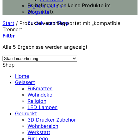
Es befinden sich keine Produkte im
Digitale Dateien
Warenkorb.
Blogseite
Zurück zum Shop
Start
/
Produkte verschlagwortet mit „kompatible
Trenner“
Filter
Alle 5 Ergebnisse werden angezeigt
Shop
Home
Gelasert
Fußmatten
Wohndeko
Religion
LED Lampen
Gedruckt
3D Drucker Zubehör
Wohnbereich
Werkstatt
Für Lego