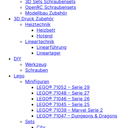
3D Sets Schraubensets
OpenRC Schraubensets
Modellbau Zubehör
3D Druck Zubehör
Heiztechnik
Heizbett
Hotend
Lineartechnik
Linearführung
Linearlager
DIY
Werkzeug
Schrauben
Lego
Minifiguren
LEGO® 71052 – Serie 29
LEGO® 71048 – Serie 27
LEGO® 71046 – Serie 26
LEGO® 71045 – Serie 25
LEGO® 71039 – Marvel Serie 2
LEGO® 71047 – Dungeons & Dragons
Sets
City