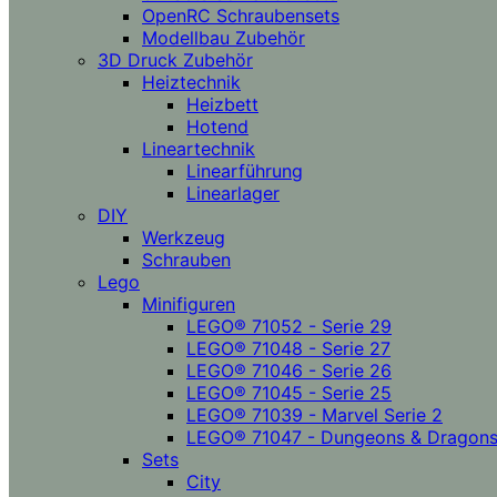
OpenRC Schraubensets
Modellbau Zubehör
3D Druck Zubehör
Heiztechnik
Heizbett
Hotend
Lineartechnik
Linearführung
Linearlager
DIY
Werkzeug
Schrauben
Lego
Minifiguren
LEGO® 71052 - Serie 29
LEGO® 71048 - Serie 27
LEGO® 71046 - Serie 26
LEGO® 71045 - Serie 25
LEGO® 71039 - Marvel Serie 2
LEGO® 71047 - Dungeons & Dragon
Sets
City