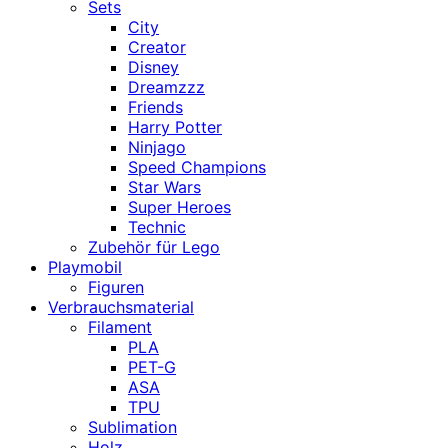
Sets
City
Creator
Disney
Dreamzzz
Friends
Harry Potter
Ninjago
Speed Champions
Star Wars
Super Heroes
Technic
Zubehör für Lego
Playmobil
Figuren
Verbrauchsmaterial
Filament
PLA
PET-G
ASA
TPU
Sublimation
Holz