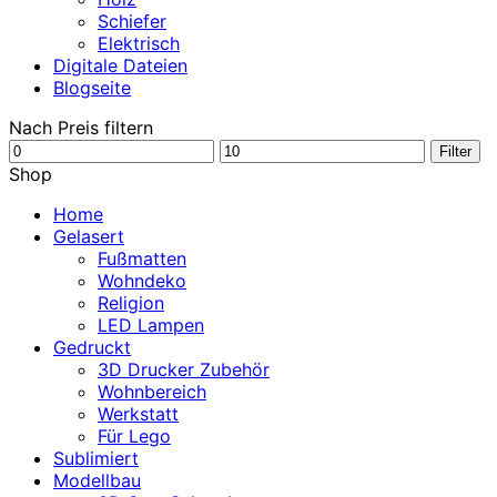
Schiefer
Elektrisch
Digitale Dateien
Blogseite
Nach Preis filtern
Min.
Max.
Filter
Preis
Preis
Shop
Home
Gelasert
Fußmatten
Wohndeko
Religion
LED Lampen
Gedruckt
3D Drucker Zubehör
Wohnbereich
Werkstatt
Für Lego
Sublimiert
Modellbau