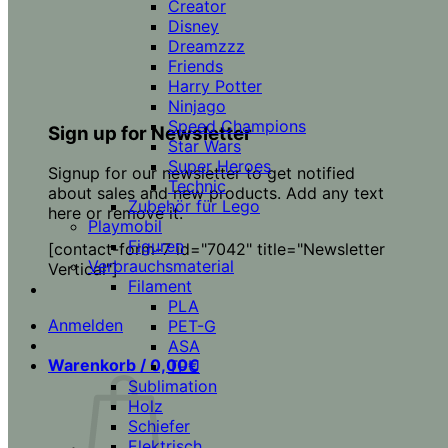
Creator
Disney
Dreamzzz
Friends
Harry Potter
Ninjago
Speed Champions
Sign up for Newsletter
Star Wars
Super Heroes
Signup for our newsletter to get notified
Technic
about sales and new products. Add any text
Zubehör für Lego
here or remove it.
Playmobil
Figuren
[contact-form-7 id="7042" title="Newsletter
Verbrauchsmaterial
Vertical"]
Filament
PLA
Anmelden
PET-G
ASA
Warenkorb /
0,00
€
TPU
Sublimation
Holz
Schiefer
Elektrisch