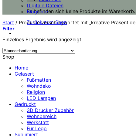
Digitale Dateien
Es befinden sich keine Produkte im Warenkorb.
Blogseite
Zurück zum Shop
Start
/
Produkte verschlagwortet mit „kreative Präsentide
Filter
Einzelnes Ergebnis wird angezeigt
Shop
Home
Gelasert
Fußmatten
Wohndeko
Religion
LED Lampen
Gedruckt
3D Drucker Zubehör
Wohnbereich
Werkstatt
Für Lego
Sublimiert