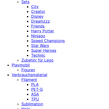
Sets
City
Creator
Disney
Dreamzzz
Friends
Harry Potter
Ninjago
Speed Champions
Star Wars
Super Heroes
Technic
Zubehör für Lego
Playmobil
Figuren
Verbrauchsmaterial
Filament
PLA
PET-G
ASA
TPU
Sublimation
Holz