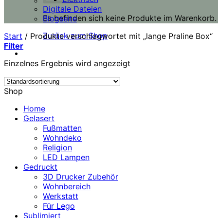
Digitale Dateien
Es befinden sich keine Produkte im Warenkorb.
Blogseite
Zurück zum Shop
Start
/
Produkte verschlagwortet mit „lange Praline Box“
Filter
Einzelnes Ergebnis wird angezeigt
Shop
Home
Gelasert
Fußmatten
Wohndeko
Religion
LED Lampen
Gedruckt
3D Drucker Zubehör
Wohnbereich
Werkstatt
Für Lego
Sublimiert