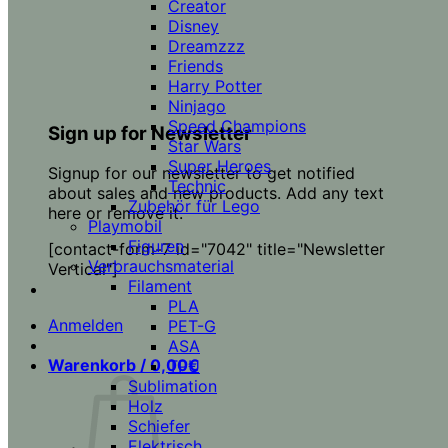
Creator
Disney
Dreamzzz
Friends
Harry Potter
Ninjago
Speed Champions
Sign up for Newsletter
Star Wars
Super Heroes
Signup for our newsletter to get notified
Technic
about sales and new products. Add any text
Zubehör für Lego
here or remove it.
Playmobil
Figuren
[contact-form-7 id="7042" title="Newsletter
Verbrauchsmaterial
Vertical"]
Filament
PLA
Anmelden
PET-G
ASA
Warenkorb /
0,00
€
TPU
Sublimation
Holz
Schiefer
Elektrisch