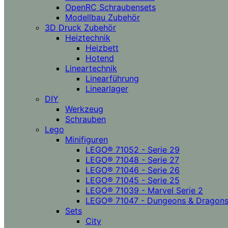
OpenRC Schraubensets
Modellbau Zubehör
3D Druck Zubehör
Heiztechnik
Heizbett
Hotend
Lineartechnik
Linearführung
Linearlager
DIY
Werkzeug
Schrauben
Lego
Minifiguren
LEGO® 71052 - Serie 29
LEGO® 71048 - Serie 27
LEGO® 71046 - Serie 26
LEGO® 71045 - Serie 25
LEGO® 71039 - Marvel Serie 2
LEGO® 71047 - Dungeons & Dragon
Sets
City