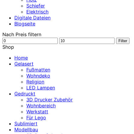
Schiefer
Elektrisch
Digitale Dateien
Blogseite
Nach Preis filtern
Min.
Max.
Filter
Preis
Preis
Shop
Home
Gelasert
Fußmatten
Wohndeko
Religion
LED Lampen
Gedruckt
3D Drucker Zubehör
Wohnbereich
Werkstatt
Für Lego
Sublimiert
Modellbau