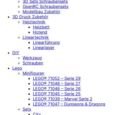
3D Sets Schraubensets
OpenRC Schraubensets
Modellbau Zubehör
3D Druck Zubehör
Heiztechnik
Heizbett
Hotend
Lineartechnik
Linearführung
Linearlager
DIY
Werkzeug
Schrauben
Lego
Minifiguren
LEGO® 71052 – Serie 29
LEGO® 71048 – Serie 27
LEGO® 71046 – Serie 26
LEGO® 71045 – Serie 25
LEGO® 71039 – Marvel Serie 2
LEGO® 71047 – Dungeons & Dragons
Sets
City