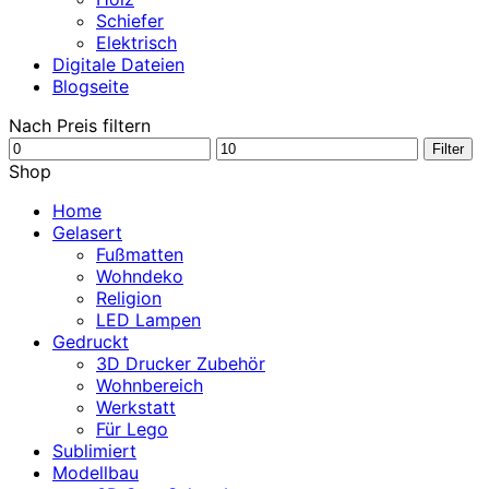
Schiefer
Elektrisch
Digitale Dateien
Blogseite
Nach Preis filtern
Min.
Max.
Filter
Preis
Preis
Shop
Home
Gelasert
Fußmatten
Wohndeko
Religion
LED Lampen
Gedruckt
3D Drucker Zubehör
Wohnbereich
Werkstatt
Für Lego
Sublimiert
Modellbau