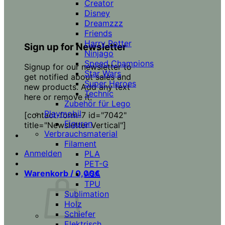
Creator
Disney
Dreamzzz
Friends
Harry Potter
Sign up for Newsletter
Ninjago
Speed Champions
Signup for our newsletter to
Star Wars
get notified about sales and
Super Heroes
new products. Add any text
Technic
here or remove it.
Zubehör für Lego
Playmobil
[contact-form-7 id="7042"
Figuren
title="Newsletter Vertical"]
Verbrauchsmaterial
Filament
Anmelden
PLA
PET-G
Warenkorb /
0,00
€
ASA
TPU
Sublimation
Holz
Schiefer
Elektrisch