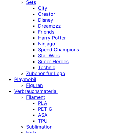
Sets
City
Creator
Disney
Dreamzzz
Friends
Harry Potter
Ninjago
Speed Champions
Star Wars
Super Heroes
Technic
Zubehör für Lego
Playmobil
Figuren
Verbrauchsmaterial
Filament
PLA
PET-G
ASA
TPU
Sublimation
Holz