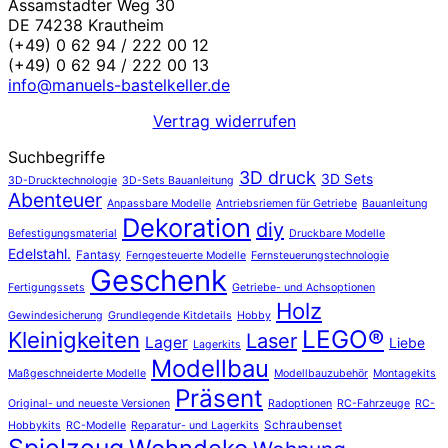
Assamstadter Weg 30
DE 74238 Krautheim
(+49) 0 62 94 / 222 00 12
(+49) 0 62 94 / 222 00 13
info@manuels-bastelkeller.de
Vertrag widerrufen
Suchbegriffe
3D druck
3D Sets
3D-Drucktechnologie
3D-Sets Bauanleitung
Abenteuer
Anpassbare Modelle
Antriebsriemen für Getriebe
Bauanleitung
Dekoration
diy
Befestigungsmaterial
Druckbare Modelle
Edelstahl.
Fantasy
Ferngesteuerte Modelle
Fernsteuerungstechnologie
Geschenk
Fertigungssets
Getriebe- und Achsoptionen
Holz
Gewindesicherung
Grundlegende Kitdetails
Hobby
LEGO®
Kleinigkeiten
Laser
Lager
Liebe
Lagerkits
Modellbau
Maßgeschneiderte Modelle
Modellbauzubehör
Montagekits
Präsent
Original- und neueste Versionen
Radoptionen
RC-Fahrzeuge
RC-
Schraubenset
Hobbykits
RC-Modelle
Reparatur- und Lagerkits