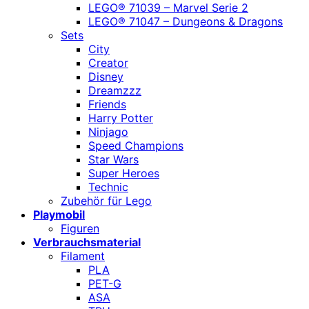
LEGO® 71039 – Marvel Serie 2
LEGO® 71047 – Dungeons & Dragons
Sets
City
Creator
Disney
Dreamzzz
Friends
Harry Potter
Ninjago
Speed Champions
Star Wars
Super Heroes
Technic
Zubehör für Lego
Playmobil
Figuren
Verbrauchsmaterial
Filament
PLA
PET-G
ASA