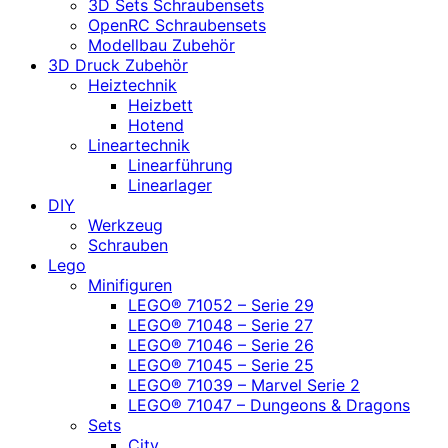
3D Sets Schraubensets
OpenRC Schraubensets
Modellbau Zubehör
3D Druck Zubehör
Heiztechnik
Heizbett
Hotend
Lineartechnik
Linearführung
Linearlager
DIY
Werkzeug
Schrauben
Lego
Minifiguren
LEGO® 71052 – Serie 29
LEGO® 71048 – Serie 27
LEGO® 71046 – Serie 26
LEGO® 71045 – Serie 25
LEGO® 71039 – Marvel Serie 2
LEGO® 71047 – Dungeons & Dragons
Sets
City