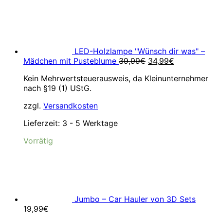
LED-Holzlampe "Wünsch dir was" –
Ursprünglicher
Aktueller
Mädchen mit Pusteblume
39,99
€
34,99
€
Preis
Preis
Kein Mehrwertsteuerausweis, da Kleinunternehmer
war:
ist:
nach §19 (1) UStG.
39,99€
34,99€.
zzgl.
Versandkosten
Lieferzeit:
3 - 5 Werktage
Vorrätig
Jumbo – Car Hauler von 3D Sets
19,99
€