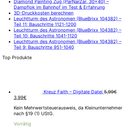
Diamond Painting Zug (ParNarZar, 30×40) –
Dampflok im Bahnhof im Test & Erfahrung
3D-Druckkosten berechnen
Leuchtturm des Astronomen (BlueBrixx 104382) –
Teil 11: Bauschritte 1121-1200
Leuchtturm des Astronomen (BlueBrixx 104382) –
Teil 10: Bauschritte 1041-1120
Leuchtturm des Astronomen (BlueBrixx 104382) –
Teil 9: Bauschritte 951-1040
Top Produkte
Kreuz Faith – Digitale Datei
5,99
€
Ursprünglicher
Aktueller
3,99
€
Preis
Preis
Kein Mehrwertsteuerausweis, da Kleinunternehmer
war:
ist:
nach §19 (1) UStG.
5,99€
3,99€.
Vorrätig