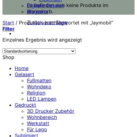
Es befinden sich keine Produkte im
Digitale Dateien
Warenkorb.
Blogseite
Zurück zum Shop
Start
/
Produkte verschlagwortet mit „laymobil“
Filter
Einzelnes Ergebnis wird angezeigt
Shop
Home
Gelasert
Fußmatten
Wohndeko
Religion
LED Lampen
Gedruckt
3D Drucker Zubehör
Wohnbereich
Werkstatt
Für Lego
Sublimiert