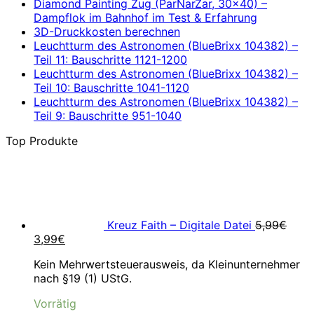
Diamond Painting Zug (ParNarZar, 30×40) –
Dampflok im Bahnhof im Test & Erfahrung
3D-Druckkosten berechnen
Leuchtturm des Astronomen (BlueBrixx 104382) –
Teil 11: Bauschritte 1121-1200
Leuchtturm des Astronomen (BlueBrixx 104382) –
Teil 10: Bauschritte 1041-1120
Leuchtturm des Astronomen (BlueBrixx 104382) –
Teil 9: Bauschritte 951-1040
Top Produkte
Kreuz Faith – Digitale Datei
5,99
€
Ursprünglicher
Aktueller
3,99
€
Preis
Preis
Kein Mehrwertsteuerausweis, da Kleinunternehmer
war:
ist:
nach §19 (1) UStG.
5,99€
3,99€.
Vorrätig