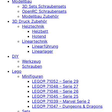
Modellbau
3D Sets Schraubensets
OpenRC Schraubensets
Modellbau Zubehör
3D Druck Zubehör
Heiztechnik
Heizbett
Hotend
Lineartechnik
Linearführung
Linearlager
DIY
Werkzeug
Schrauben
Lego
Minifiguren
LEGO® 71052 – Serie 29
LEGO® 71048 – Serie 27
LEGO® 71046 – Serie 26
LEGO® 71045 – Serie 25
LEGO® 71039 – Marvel Serie 2
LEGO® 71047 – Dungeons & Dragons
Sets