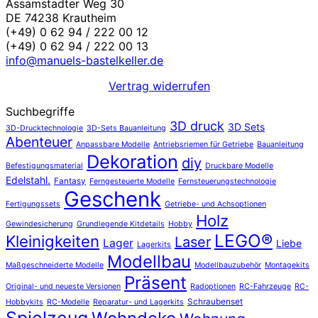
Assamstadter Weg 30
DE 74238 Krautheim
(+49) 0 62 94 / 222 00 12
(+49) 0 62 94 / 222 00 13
info@manuels-bastelkeller.de
Vertrag widerrufen
Suchbegriffe
3D druck
3D Sets
3D-Drucktechnologie
3D-Sets Bauanleitung
Abenteuer
Anpassbare Modelle
Antriebsriemen für Getriebe
Bauanleitung
Dekoration
diy
Befestigungsmaterial
Druckbare Modelle
Edelstahl.
Fantasy
Ferngesteuerte Modelle
Fernsteuerungstechnologie
Geschenk
Fertigungssets
Getriebe- und Achsoptionen
Holz
Gewindesicherung
Grundlegende Kitdetails
Hobby
LEGO®
Kleinigkeiten
Laser
Lager
Liebe
Lagerkits
Modellbau
Maßgeschneiderte Modelle
Modellbauzubehör
Montagekits
Präsent
Original- und neueste Versionen
Radoptionen
RC-Fahrzeuge
RC-
Schraubenset
Hobbykits
RC-Modelle
Reparatur- und Lagerkits