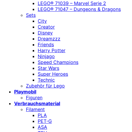
LEGO® 71039 – Marvel Serie 2
LEGO® 71047 – Dungeons & Dragons
Sets
City
Creator
Disney
Dreamzzz
Friends
Harry Potter
Ninjago
Speed Champions
Star Wars
Super Heroes
Technic
Zubehör für Lego
Playmobil
Figuren
Verbrauchsmaterial
Filament
PLA
PET-G
ASA