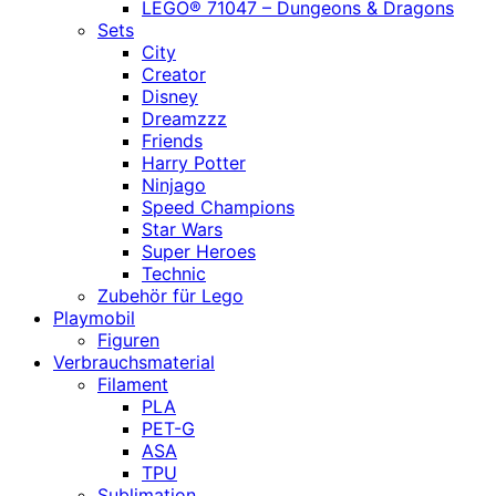
LEGO® 71047 – Dungeons & Dragons
Sets
City
Creator
Disney
Dreamzzz
Friends
Harry Potter
Ninjago
Speed Champions
Star Wars
Super Heroes
Technic
Zubehör für Lego
Playmobil
Figuren
Verbrauchsmaterial
Filament
PLA
PET-G
ASA
TPU
Sublimation