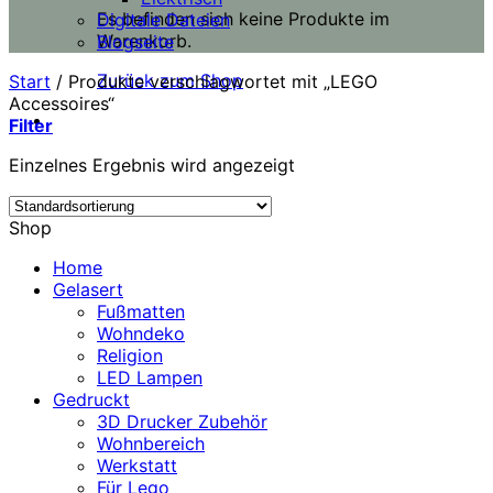
Es befinden sich keine Produkte im
Digitale Dateien
Warenkorb.
Blogseite
Zurück zum Shop
Start
/
Produkte verschlagwortet mit „LEGO
Accessoires“
Filter
Einzelnes Ergebnis wird angezeigt
Shop
Home
Gelasert
Fußmatten
Wohndeko
Religion
LED Lampen
Gedruckt
3D Drucker Zubehör
Wohnbereich
Werkstatt
Für Lego