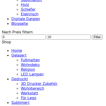
Holz
Schiefer
Elektrisch
Digitale Dateien
Blogseite
Nach Preis filtern
Min.
Max.
Filter
Preis
Preis
Shop
Home
Gelasert
Fußmatten
Wohndeko
Religion
LED Lampen
Gedruckt
3D Drucker Zubehör
Wohnbereich
Werkstatt
Für Lego
Sublimiert