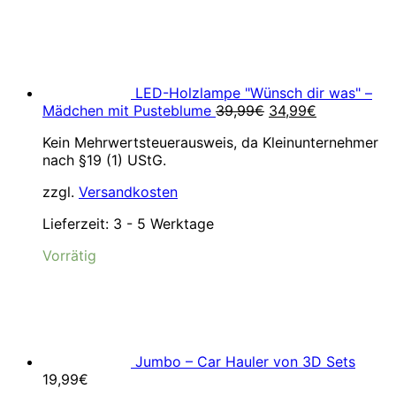
LED-Holzlampe "Wünsch dir was" –
Ursprünglicher
Aktueller
Mädchen mit Pusteblume
39,99
€
34,99
€
Preis
Preis
Kein Mehrwertsteuerausweis, da Kleinunternehmer
war:
ist:
nach §19 (1) UStG.
39,99€
34,99€.
zzgl.
Versandkosten
Lieferzeit:
3 - 5 Werktage
Vorrätig
Jumbo – Car Hauler von 3D Sets
19,99
€