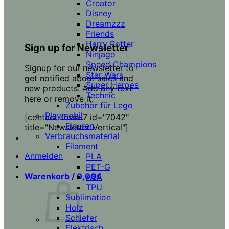
Creator
Disney
Dreamzzz
Friends
Harry Potter
Sign up for Newsletter
Ninjago
Speed Champions
Signup for our newsletter to
Star Wars
get notified about sales and
Super Heroes
new products. Add any text
Technic
here or remove it.
Zubehör für Lego
Playmobil
[contact-form-7 id="7042"
Figuren
title="Newsletter Vertical"]
Verbrauchsmaterial
Filament
Anmelden
PLA
PET-G
Warenkorb /
0,00
€
ASA
TPU
Sublimation
Holz
Schiefer
Elektrisch