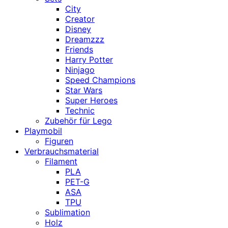
City
Creator
Disney
Dreamzzz
Friends
Harry Potter
Ninjago
Speed Champions
Star Wars
Super Heroes
Technic
Zubehör für Lego
Playmobil
Figuren
Verbrauchsmaterial
Filament
PLA
PET-G
ASA
TPU
Sublimation
Holz