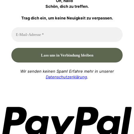
Oh, hallo
Schön, dich zu treffen.
Trag dich ein, um keine Neuigkeit zu verpassen.
Wir senden keinen Spam! Erfahre mehr in unserer
Datenschutzerklärung
.
P