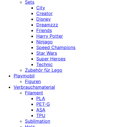
Sets
City
Creator
Disney
Dreamzzz
Friends
Harry Potter
Ninjago
Speed Champions
Star Wars
Super Heroes
Technic
Zubehör für Lego
Playmobil
Figuren
Verbrauchsmaterial
Filament
PLA
PET-G
ASA
TPU
Sublimation
Holz