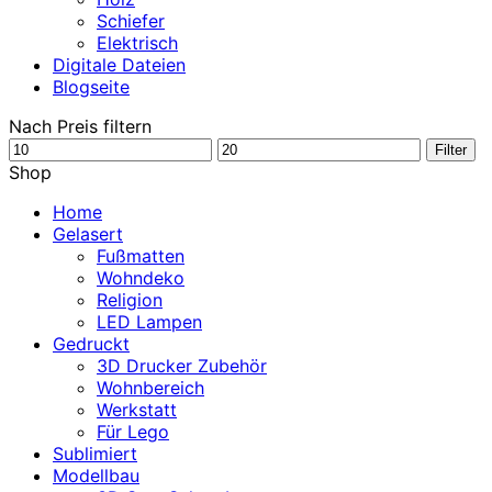
Schiefer
Elektrisch
Digitale Dateien
Blogseite
Nach Preis filtern
Min.
Max.
Filter
Preis
Preis
Shop
Home
Gelasert
Fußmatten
Wohndeko
Religion
LED Lampen
Gedruckt
3D Drucker Zubehör
Wohnbereich
Werkstatt
Für Lego
Sublimiert
Modellbau