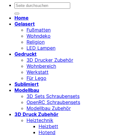
Suchen
nach:
Home
Gelasert
Fußmatten
Wohndeko
Religion
LED Lampen
Gedruckt
3D Drucker Zubehör
Wohnbereich
Werkstatt
Für Lego
Sublimiert
Modellbau
3D Sets Schraubensets
OpenRC Schraubensets
Modellbau Zubehör
3D Druck Zubehör
Heiztechnik
Heizbett
Hotend