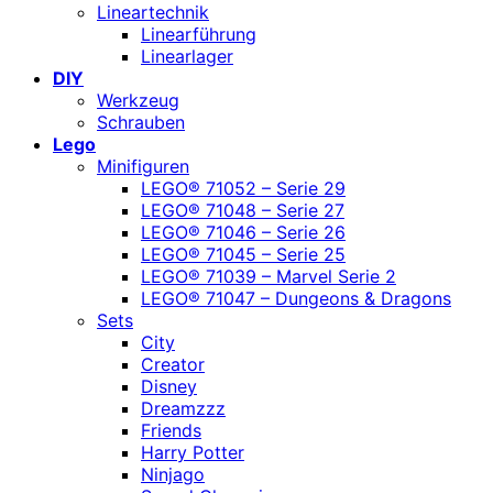
Lineartechnik
Linearführung
Linearlager
DIY
Werkzeug
Schrauben
Lego
Minifiguren
LEGO® 71052 – Serie 29
LEGO® 71048 – Serie 27
LEGO® 71046 – Serie 26
LEGO® 71045 – Serie 25
LEGO® 71039 – Marvel Serie 2
LEGO® 71047 – Dungeons & Dragons
Sets
City
Creator
Disney
Dreamzzz
Friends
Harry Potter
Ninjago