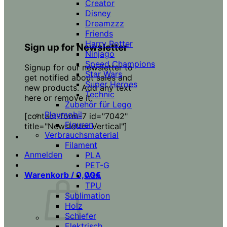
Creator
Disney
Dreamzzz
Friends
Harry Potter
Sign up for Newsletter
Ninjago
Speed Champions
Signup for our newsletter to
Star Wars
get notified about sales and
Super Heroes
new products. Add any text
Technic
here or remove it.
Zubehör für Lego
Playmobil
[contact-form-7 id="7042"
Figuren
title="Newsletter Vertical"]
Verbrauchsmaterial
Filament
Anmelden
PLA
PET-G
Warenkorb /
0,00
€
ASA
TPU
Sublimation
Holz
Schiefer
Elektrisch