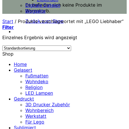
Es befinden sich keine Produkte im
Digitale Dateien
Warenkorb.
Blogseite
Zurück zum Shop
Start
/
Produkte verschlagwortet mit „LEGO Liebhaber“
Filter
Einzelnes Ergebnis wird angezeigt
Shop
Home
Gelasert
Fußmatten
Wohndeko
Religion
LED Lampen
Gedruckt
3D Drucker Zubehör
Wohnbereich
Werkstatt
Für Lego
Sublimiert