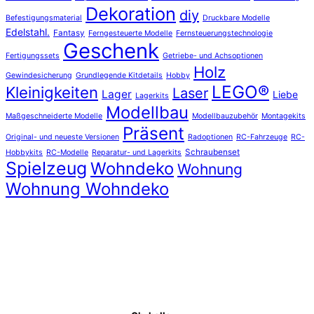
Dekoration
diy
Befestigungsmaterial
Druckbare Modelle
Edelstahl.
Fantasy
Ferngesteuerte Modelle
Fernsteuerungstechnologie
Geschenk
Fertigungssets
Getriebe- und Achsoptionen
Holz
Gewindesicherung
Grundlegende Kitdetails
Hobby
LEGO®
Kleinigkeiten
Laser
Lager
Liebe
Lagerkits
Modellbau
Maßgeschneiderte Modelle
Modellbauzubehör
Montagekits
Präsent
Original- und neueste Versionen
Radoptionen
RC-Fahrzeuge
RC-
Schraubenset
Hobbykits
RC-Modelle
Reparatur- und Lagerkits
Spielzeug
Wohndeko
Wohnung
Wohnung Wohndeko