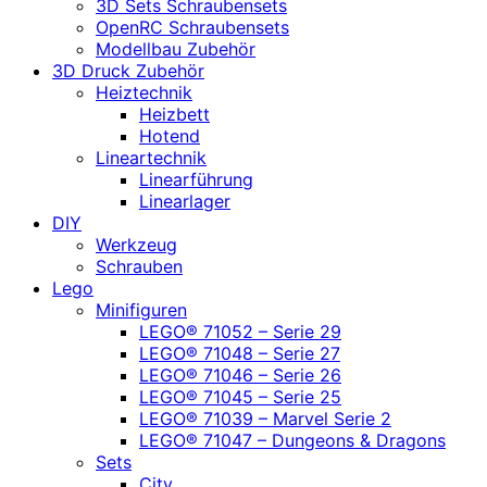
3D Sets Schraubensets
OpenRC Schraubensets
Modellbau Zubehör
3D Druck Zubehör
Heiztechnik
Heizbett
Hotend
Lineartechnik
Linearführung
Linearlager
DIY
Werkzeug
Schrauben
Lego
Minifiguren
LEGO® 71052 – Serie 29
LEGO® 71048 – Serie 27
LEGO® 71046 – Serie 26
LEGO® 71045 – Serie 25
LEGO® 71039 – Marvel Serie 2
LEGO® 71047 – Dungeons & Dragons
Sets
City