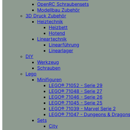
OpenRC Schraubensets
Modellbau Zubehör
3D Druck Zubehör
Heiztechnik
Heizbett
Hotend
Lineartechnik
Linearführung
Linearlager
DIY
Werkzeug
Schrauben
Lego
Minifiguren
LEGO® 71052 - Serie 29
LEGO® 71048 - Serie 27
LEGO® 71046 - Serie 26
LEGO® 71045 - Serie 25
LEGO® 71039 - Marvel Serie 2
LEGO® 71047 - Dungeons & Dragon
Sets
City