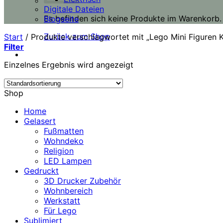
Digitale Dateien
Es befinden sich keine Produkte im Warenkorb.
Blogseite
Zurück zum Shop
Start
/
Produkte verschlagwortet mit „Lego Mini Figuren K
Filter
Einzelnes Ergebnis wird angezeigt
Shop
Home
Gelasert
Fußmatten
Wohndeko
Religion
LED Lampen
Gedruckt
3D Drucker Zubehör
Wohnbereich
Werkstatt
Für Lego
Sublimiert