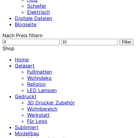
Schiefer
Elektrisch
Digitale Dateien
Blogseite
Nach Preis filtern
Min.
Max.
Filter
Preis
Preis
Shop
Home
Gelasert
Fußmatten
Wohndeko
Religion
LED Lampen
Gedruckt
3D Drucker Zubehör
Wohnbereich
Werkstatt
Für Lego
Sublimiert
Modellbau