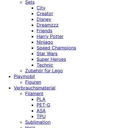
Sets
City
Creator
Disney
Dreamzzz
Friends
Harry Potter
Ninjago
Speed Champions
Star Wars
Super Heroes
Technic
Zubehör für Lego
Playmobil
Figuren
Verbrauchsmaterial
Filament
PLA
PET-G
ASA
TPU
Sublimation
Holz