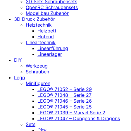
3D Sets Schraubensets
OpenRC Schraubensets
Modellbau Zubehör
3D Druck Zubehör
Heiztechnik
Heizbett
Hotend
Lineartechnik
Linearführung
Linearlager
DIY
Werkzeug
Schrauben
Lego
Minifiguren
LEGO® 71052 – Serie 29
LEGO® 71048 – Serie 27
LEGO® 71046 – Serie 26
LEGO® 71045 – Serie 25
LEGO® 71039 – Marvel Serie 2
LEGO® 71047 – Dungeons & Dragons
Sets
City