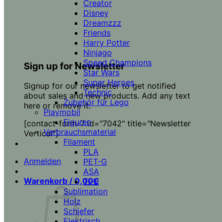
Creator
Disney
Dreamzzz
Friends
Harry Potter
Ninjago
Speed Champions
Sign up for Newsletter
Star Wars
Super Heroes
Signup for our newsletter to get notified
Technic
about sales and new products. Add any text
Zubehör für Lego
here or remove it.
Playmobil
Figuren
[contact-form-7 id="7042" title="Newsletter
Verbrauchsmaterial
Vertical"]
Filament
PLA
Anmelden
PET-G
ASA
Warenkorb /
0,00
€
TPU
Sublimation
Holz
Schiefer
Elektrisch