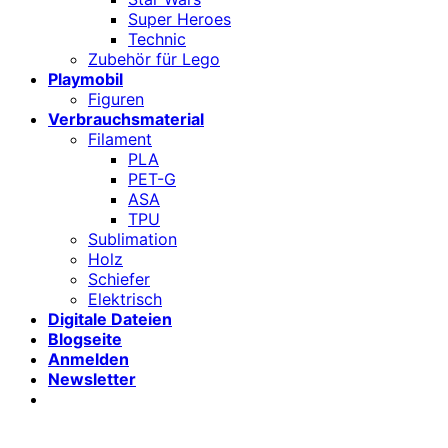
Super Heroes
Technic
Zubehör für Lego
Playmobil
Figuren
Verbrauchsmaterial
Filament
PLA
PET-G
ASA
TPU
Sublimation
Holz
Schiefer
Elektrisch
Digitale Dateien
Blogseite
Anmelden
Newsletter