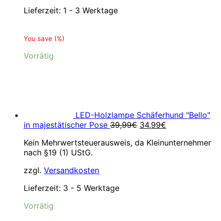
Lieferzeit:
1 - 3 Werktage
You save
(
%)
Vorrätig
LED-Holzlampe Schäferhund "Bello"
Ursprünglicher
Aktueller
in majestätischer Pose
39,99
€
34,99
€
Preis
Preis
Kein Mehrwertsteuerausweis, da Kleinunternehmer
war:
ist:
nach §19 (1) UStG.
39,99€
34,99€.
zzgl.
Versandkosten
Lieferzeit:
3 - 5 Werktage
Vorrätig