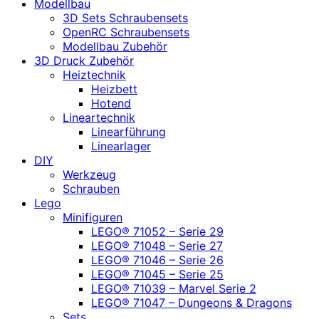
Modellbau
3D Sets Schraubensets
OpenRC Schraubensets
Modellbau Zubehör
3D Druck Zubehör
Heiztechnik
Heizbett
Hotend
Lineartechnik
Linearführung
Linearlager
DIY
Werkzeug
Schrauben
Lego
Minifiguren
LEGO® 71052 – Serie 29
LEGO® 71048 – Serie 27
LEGO® 71046 – Serie 26
LEGO® 71045 – Serie 25
LEGO® 71039 – Marvel Serie 2
LEGO® 71047 – Dungeons & Dragons
Sets