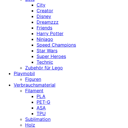
City
Creator
Disney
Dreamzzz
Friends
Harry Potter
Ninjago
Speed Champions
Star Wars
Super Heroes
Technic
Zubehör für Lego
Playmobil
Figuren
Verbrauchsmaterial
Filament
PLA
PET-G
ASA
TPU
Sublimation
Holz