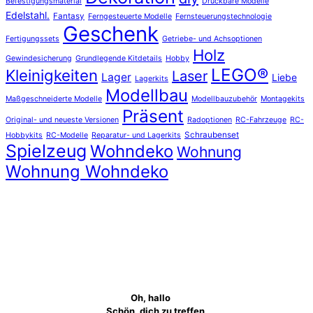
Befestigungsmaterial
Druckbare Modelle
Edelstahl.
Fantasy
Ferngesteuerte Modelle
Fernsteuerungstechnologie
Geschenk
Fertigungssets
Getriebe- und Achsoptionen
Holz
Gewindesicherung
Grundlegende Kitdetails
Hobby
LEGO®
Kleinigkeiten
Laser
Lager
Liebe
Lagerkits
Modellbau
Maßgeschneiderte Modelle
Modellbauzubehör
Montagekits
Präsent
Original- und neueste Versionen
Radoptionen
RC-Fahrzeuge
RC-
Schraubenset
Hobbykits
RC-Modelle
Reparatur- und Lagerkits
Spielzeug
Wohndeko
Wohnung
Wohnung Wohndeko
Oh, hallo
Schön, dich zu treffen.