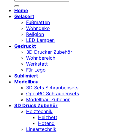
nach:
Home
Gelasert
Fußmatten
Wohndeko
Religion
LED Lampen
Gedruckt
3D Drucker Zubehör
Wohnbereich
Werkstatt
Für Lego
Sublimiert
Modellbau
3D Sets Schraubensets
OpenRC Schraubensets
Modellbau Zubehör
3D Druck Zubehör
Heiztechnik
Heizbett
Hotend
Lineartechnik