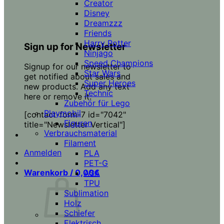
Creator
Disney
Dreamzzz
Friends
Harry Potter
Sign up for Newsletter
Ninjago
Speed Champions
Signup for our newsletter to
Star Wars
get notified about sales and
Super Heroes
new products. Add any text
Technic
here or remove it.
Zubehör für Lego
Playmobil
[contact-form-7 id="7042"
Figuren
title="Newsletter Vertical"]
Verbrauchsmaterial
Filament
Anmelden
PLA
PET-G
Warenkorb /
0,00
€
ASA
TPU
Sublimation
Holz
Schiefer
Elektrisch