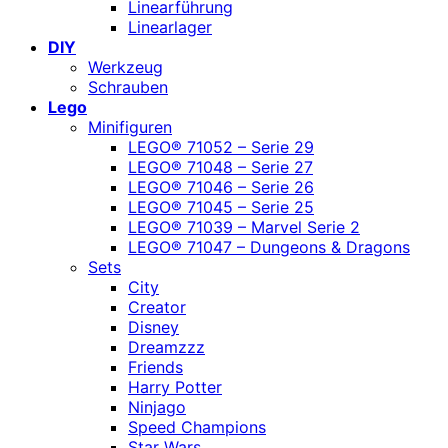
Linearführung
Linearlager
DIY
Werkzeug
Schrauben
Lego
Minifiguren
LEGO® 71052 – Serie 29
LEGO® 71048 – Serie 27
LEGO® 71046 – Serie 26
LEGO® 71045 – Serie 25
LEGO® 71039 – Marvel Serie 2
LEGO® 71047 – Dungeons & Dragons
Sets
City
Creator
Disney
Dreamzzz
Friends
Harry Potter
Ninjago
Speed Champions
Star Wars