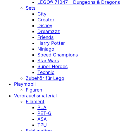
LEGO® 71047 – Dungeons & Dragons
Sets
City
Creator
Disney
Dreamzzz
Friends
Harry Potter
Ninjago
Speed Champions
Star Wars
Super Heroes
Technic
Zubehör für Lego
Playmobil
Figuren
Verbrauchsmaterial
Filament
PLA
PET-G
ASA
TPU
Sublimation