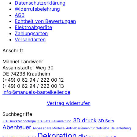
Datenschutzerklärung
Widerrufsbelehrung
AGB
Echtheit von Bewertungen
Elektroaltgeräte
Zahlungsarten
Versandarten
Anschrift
Manuel Landwehr
Assamstadter Weg 30
DE 74238 Krautheim
(+49) 0 62 94 / 222 00 12
(+49) 0 62 94 / 222 00 13
info@manuels-bastelkeller.de
Vertrag widerrufen
Suchbegriffe
3D druck
3D Sets
3D-Drucktechnologie
3D-Sets Bauanleitung
Abenteuer
Anpassbare Modelle
Antriebsriemen für Getriebe
Bauanleitung
Dekoration
diy