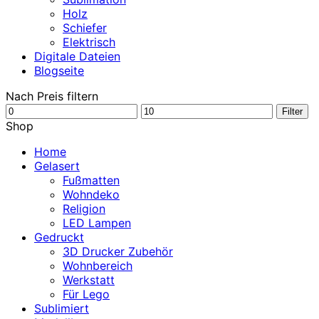
Holz
Schiefer
Elektrisch
Digitale Dateien
Blogseite
Nach Preis filtern
Min.
Max.
Filter
Preis
Preis
Shop
Home
Gelasert
Fußmatten
Wohndeko
Religion
LED Lampen
Gedruckt
3D Drucker Zubehör
Wohnbereich
Werkstatt
Für Lego
Sublimiert