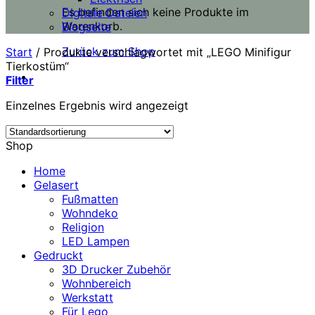
Es befinden sich keine Produkte im
Digitale Dateien
Warenkorb.
Blogseite
Zurück zum Shop
Start
/
Produkte verschlagwortet mit „LEGO Minifigur
Tierkostüm“
Filter
Einzelnes Ergebnis wird angezeigt
Shop
Home
Gelasert
Fußmatten
Wohndeko
Religion
LED Lampen
Gedruckt
3D Drucker Zubehör
Wohnbereich
Werkstatt
Für Lego