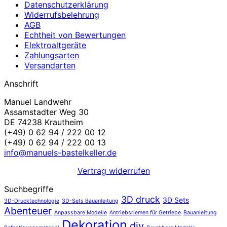
Datenschutzerklärung
Widerrufsbelehrung
AGB
Echtheit von Bewertungen
Elektroaltgeräte
Zahlungsarten
Versandarten
Anschrift
Manuel Landwehr
Assamstadter Weg 30
DE 74238 Krautheim
(+49) 0 62 94 / 222 00 12
(+49) 0 62 94 / 222 00 13
info@manuels-bastelkeller.de
Vertrag widerrufen
Suchbegriffe
3D druck
3D Sets
3D-Drucktechnologie
3D-Sets Bauanleitung
Abenteuer
Anpassbare Modelle
Antriebsriemen für Getriebe
Bauanleitung
Dekoration
diy