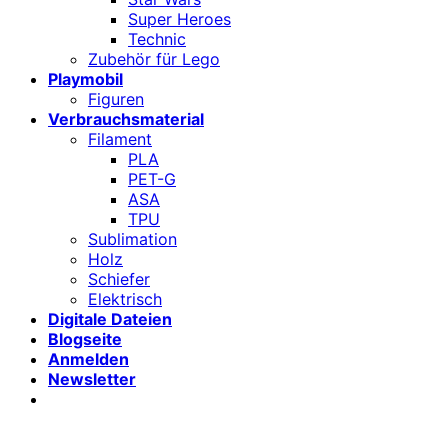
Super Heroes
Technic
Zubehör für Lego
Playmobil
Figuren
Verbrauchsmaterial
Filament
PLA
PET-G
ASA
TPU
Sublimation
Holz
Schiefer
Elektrisch
Digitale Dateien
Blogseite
Anmelden
Newsletter