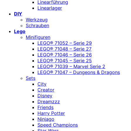
Linearführung
Linearlager
DIY
Werkzeug
Schrauben
Lego
Minifiguren
LEGO® 71052 – Serie 29
LEGO® 71048 – Serie 27
LEGO® 71046 – Serie 26
LEGO® 71045 – Serie 25
LEGO® 71039 – Marvel Serie 2
LEGO® 71047 – Dungeons & Dragons
Sets
City
Creator
Disney
Dreamzzz
Friends
Harry Potter
Ninjago
Speed Champions
Star Wars