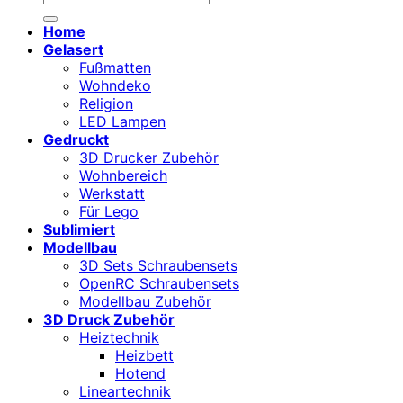
nach:
Home
Gelasert
Fußmatten
Wohndeko
Religion
LED Lampen
Gedruckt
3D Drucker Zubehör
Wohnbereich
Werkstatt
Für Lego
Sublimiert
Modellbau
3D Sets Schraubensets
OpenRC Schraubensets
Modellbau Zubehör
3D Druck Zubehör
Heiztechnik
Heizbett
Hotend
Lineartechnik