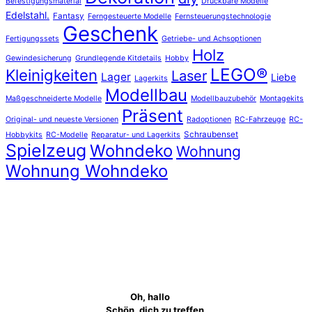
Befestigungsmaterial
Druckbare Modelle
Edelstahl.
Fantasy
Ferngesteuerte Modelle
Fernsteuerungstechnologie
Geschenk
Fertigungssets
Getriebe- und Achsoptionen
Holz
Gewindesicherung
Grundlegende Kitdetails
Hobby
LEGO®
Kleinigkeiten
Laser
Lager
Liebe
Lagerkits
Modellbau
Maßgeschneiderte Modelle
Modellbauzubehör
Montagekits
Präsent
Original- und neueste Versionen
Radoptionen
RC-Fahrzeuge
RC-
Schraubenset
Hobbykits
RC-Modelle
Reparatur- und Lagerkits
Spielzeug
Wohndeko
Wohnung
Wohnung Wohndeko
Oh, hallo
Schön, dich zu treffen.