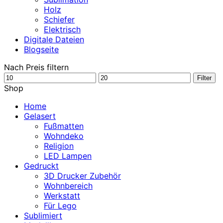
Holz
Schiefer
Elektrisch
Digitale Dateien
Blogseite
Nach Preis filtern
Min.
Max.
Filter
Preis
Preis
Shop
Home
Gelasert
Fußmatten
Wohndeko
Religion
LED Lampen
Gedruckt
3D Drucker Zubehör
Wohnbereich
Werkstatt
Für Lego
Sublimiert