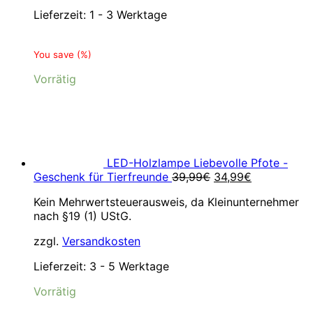
Lieferzeit:
1 - 3 Werktage
You save
(
%)
Vorrätig
LED-Holzlampe Liebevolle Pfote -
Ursprünglicher
Aktueller
Geschenk für Tierfreunde
39,99
€
34,99
€
Preis
Preis
Kein Mehrwertsteuerausweis, da Kleinunternehmer
war:
ist:
nach §19 (1) UStG.
39,99€
34,99€.
zzgl.
Versandkosten
Lieferzeit:
3 - 5 Werktage
Vorrätig