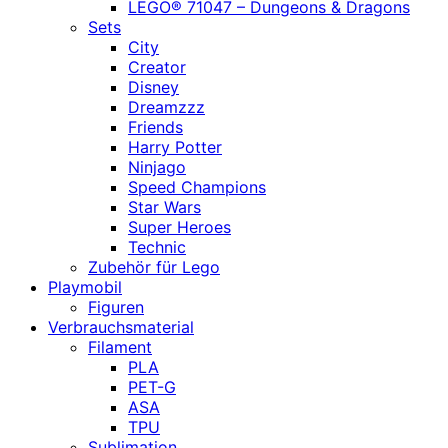
LEGO® 71047 – Dungeons & Dragons
Sets
City
Creator
Disney
Dreamzzz
Friends
Harry Potter
Ninjago
Speed Champions
Star Wars
Super Heroes
Technic
Zubehör für Lego
Playmobil
Figuren
Verbrauchsmaterial
Filament
PLA
PET-G
ASA
TPU
Sublimation