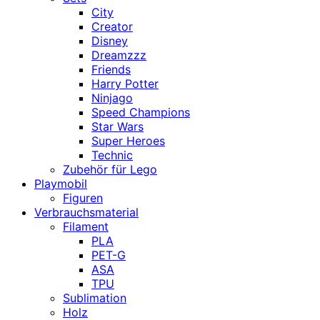
City
Creator
Disney
Dreamzzz
Friends
Harry Potter
Ninjago
Speed Champions
Star Wars
Super Heroes
Technic
Zubehör für Lego
Playmobil
Figuren
Verbrauchsmaterial
Filament
PLA
PET-G
ASA
TPU
Sublimation
Holz