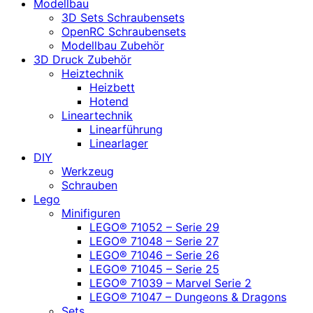
Modellbau
3D Sets Schraubensets
OpenRC Schraubensets
Modellbau Zubehör
3D Druck Zubehör
Heiztechnik
Heizbett
Hotend
Lineartechnik
Linearführung
Linearlager
DIY
Werkzeug
Schrauben
Lego
Minifiguren
LEGO® 71052 – Serie 29
LEGO® 71048 – Serie 27
LEGO® 71046 – Serie 26
LEGO® 71045 – Serie 25
LEGO® 71039 – Marvel Serie 2
LEGO® 71047 – Dungeons & Dragons
Sets