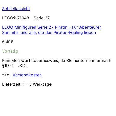
Schnellansicht
LEGO® 71048 - Serie 27
LEGO Minifiguren Serie 27 Piratin – Für Abenteurer,
Sammler und alle, die das Piraten-Feeling lieben
6,49
€
Vorrätig
Kein Mehrwertsteuerausweis, da Kleinunternehmer nach
§19 (1) UStG.
zzgl.
Versandkosten
Lieferzeit:
1 - 3 Werktage