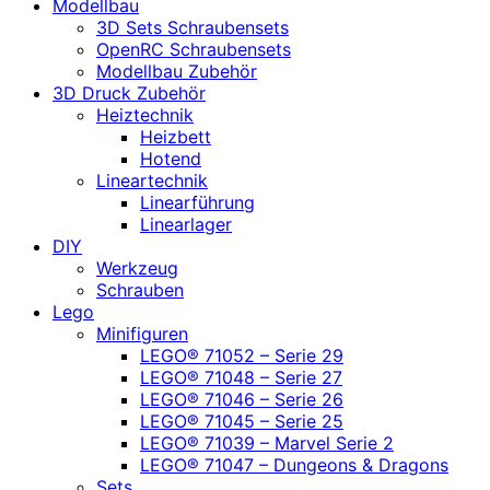
Modellbau
3D Sets Schraubensets
OpenRC Schraubensets
Modellbau Zubehör
3D Druck Zubehör
Heiztechnik
Heizbett
Hotend
Lineartechnik
Linearführung
Linearlager
DIY
Werkzeug
Schrauben
Lego
Minifiguren
LEGO® 71052 – Serie 29
LEGO® 71048 – Serie 27
LEGO® 71046 – Serie 26
LEGO® 71045 – Serie 25
LEGO® 71039 – Marvel Serie 2
LEGO® 71047 – Dungeons & Dragons
Sets