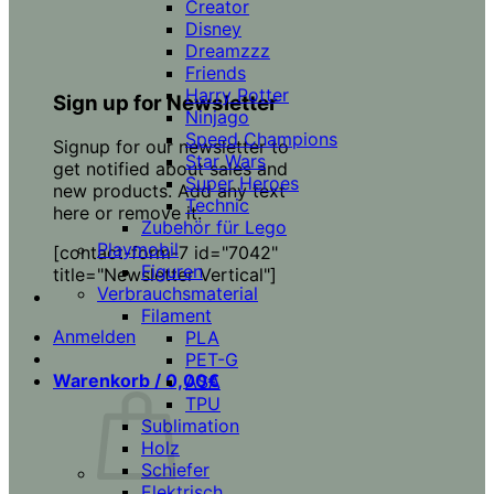
Creator
Disney
Dreamzzz
Friends
Harry Potter
Sign up for Newsletter
Ninjago
Speed Champions
Signup for our newsletter to
Star Wars
get notified about sales and
Super Heroes
new products. Add any text
Technic
here or remove it.
Zubehör für Lego
Playmobil
[contact-form-7 id="7042"
Figuren
title="Newsletter Vertical"]
Verbrauchsmaterial
Filament
Anmelden
PLA
PET-G
Warenkorb /
0,00
€
ASA
TPU
Sublimation
Holz
Schiefer
Elektrisch