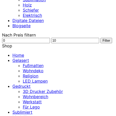
Holz
Schiefer
Elektrisch
Digitale Dateien
Blogseite
Nach Preis filtern
Min.
Max.
Filter
Preis
Preis
Shop
Home
Gelasert
Fußmatten
Wohndeko
Religion
LED Lampen
Gedruckt
3D Drucker Zubehör
Wohnbereich
Werkstatt
Für Lego
Sublimiert