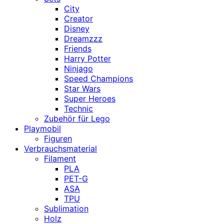
City
Creator
Disney
Dreamzzz
Friends
Harry Potter
Ninjago
Speed Champions
Star Wars
Super Heroes
Technic
Zubehör für Lego
Playmobil
Figuren
Verbrauchsmaterial
Filament
PLA
PET-G
ASA
TPU
Sublimation
Holz