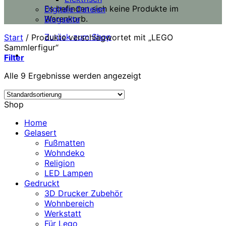
Es befinden sich keine Produkte im
Digitale Dateien
Warenkorb.
Blogseite
Zurück zum Shop
Start
/
Produkte verschlagwortet mit „LEGO
Sammlerfigur“
Filter
Alle 9 Ergebnisse werden angezeigt
Shop
Home
Gelasert
Fußmatten
Wohndeko
Religion
LED Lampen
Gedruckt
3D Drucker Zubehör
Wohnbereich
Werkstatt
Für Lego