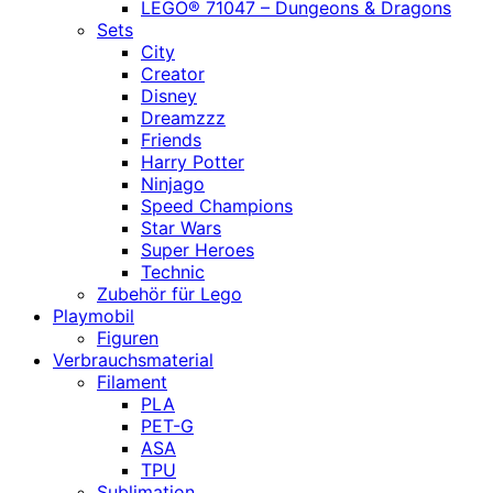
LEGO® 71047 – Dungeons & Dragons
Sets
City
Creator
Disney
Dreamzzz
Friends
Harry Potter
Ninjago
Speed Champions
Star Wars
Super Heroes
Technic
Zubehör für Lego
Playmobil
Figuren
Verbrauchsmaterial
Filament
PLA
PET-G
ASA
TPU
Sublimation