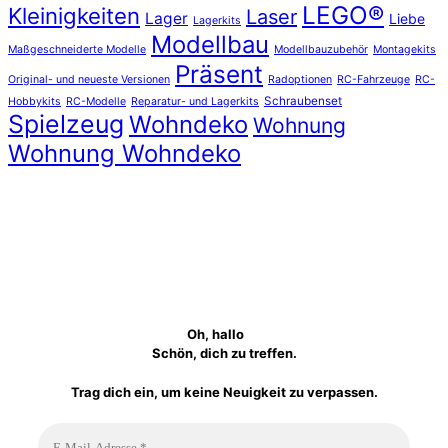
LEGO®
Kleinigkeiten
Laser
Lager
Liebe
Lagerkits
Modellbau
Maßgeschneiderte Modelle
Modellbauzubehör
Montagekits
Präsent
Original- und neueste Versionen
Radoptionen
RC-Fahrzeuge
RC-
Schraubenset
Hobbykits
RC-Modelle
Reparatur- und Lagerkits
Spielzeug
Wohndeko
Wohnung
Wohnung Wohndeko
Oh, hallo
Schön, dich zu treffen.
Trag dich ein, um keine Neuigkeit zu verpassen.