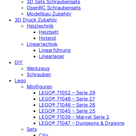
3D Sets Schraubensets
OpenRC Schraubensets
Modellbau Zubehör
3D Druck Zubehör
Heiztechnik
Heizbett
Hotend
Lineartechnik
Linearführung
Linearlager
DIY
Werkzeug
Schrauben
Lego
Minifiguren
LEGO® 71052 – Serie 29
LEGO® 71048 – Serie 27
LEGO® 71046 – Serie 26
LEGO® 71045 – Serie 25
LEGO® 71039 – Marvel Serie 2
LEGO® 71047 – Dungeons & Dragons
Sets
City