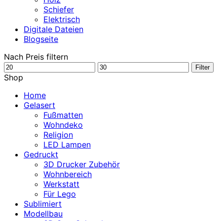
Schiefer
Elektrisch
Digitale Dateien
Blogseite
Nach Preis filtern
Min.
Max.
Filter
Preis
Preis
Shop
Home
Gelasert
Fußmatten
Wohndeko
Religion
LED Lampen
Gedruckt
3D Drucker Zubehör
Wohnbereich
Werkstatt
Für Lego
Sublimiert
Modellbau