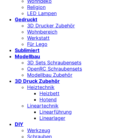
Wohndeko
Religion
LED Lampen
Gedruckt
3D Drucker Zubehör
Wohnbereich
Werkstatt
Für Lego
Sublimiert
Modellbau
3D Sets Schraubensets
OpenRC Schraubensets
Modellbau Zubehör
3D Druck Zubehör
Heiztechnik
Heizbett
Hotend
Lineartechnik
Linearführung
Linearlager
DIY
Werkzeug
Schrauben