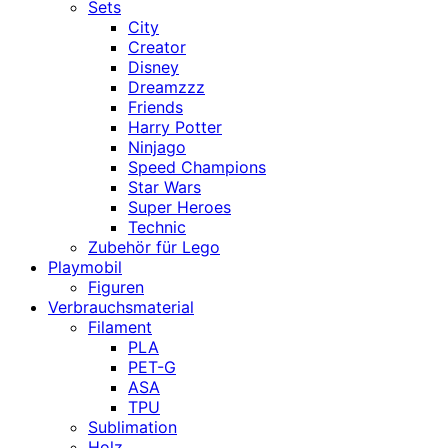
Sets
City
Creator
Disney
Dreamzzz
Friends
Harry Potter
Ninjago
Speed Champions
Star Wars
Super Heroes
Technic
Zubehör für Lego
Playmobil
Figuren
Verbrauchsmaterial
Filament
PLA
PET-G
ASA
TPU
Sublimation
Holz