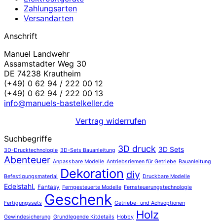
Zahlungsarten
Versandarten
Anschrift
Manuel Landwehr
Assamstadter Weg 30
DE 74238 Krautheim
(+49) 0 62 94 / 222 00 12
(+49) 0 62 94 / 222 00 13
info@manuels-bastelkeller.de
Vertrag widerrufen
Suchbegriffe
3D druck
3D Sets
3D-Drucktechnologie
3D-Sets Bauanleitung
Abenteuer
Anpassbare Modelle
Antriebsriemen für Getriebe
Bauanleitung
Dekoration
diy
Befestigungsmaterial
Druckbare Modelle
Edelstahl.
Fantasy
Ferngesteuerte Modelle
Fernsteuerungstechnologie
Geschenk
Fertigungssets
Getriebe- und Achsoptionen
Holz
Gewindesicherung
Grundlegende Kitdetails
Hobby