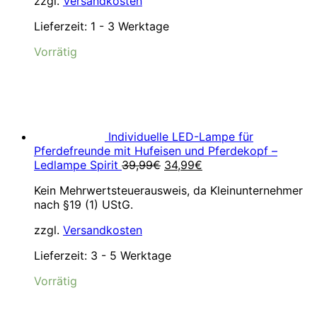
zzgl.
Versandkosten
Lieferzeit:
1 - 3 Werktage
Vorrätig
Individuelle LED-Lampe für
Pferdefreunde mit Hufeisen und Pferdekopf –
Ursprünglicher
Aktueller
Ledlampe Spirit
39,99
€
34,99
€
Preis
Preis
Kein Mehrwertsteuerausweis, da Kleinunternehmer
war:
ist:
nach §19 (1) UStG.
39,99€
34,99€.
zzgl.
Versandkosten
Lieferzeit:
3 - 5 Werktage
Vorrätig