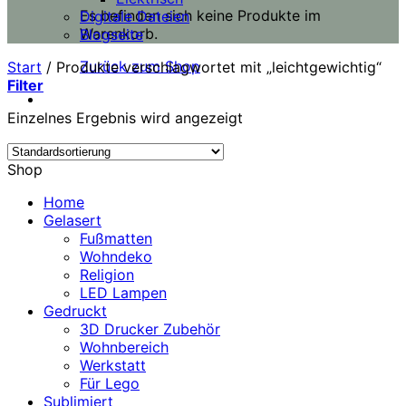
Es befinden sich keine Produkte im
Digitale Dateien
Warenkorb.
Blogseite
Zurück zum Shop
Start
/
Produkte verschlagwortet mit „leichtgewichtig“
Filter
Einzelnes Ergebnis wird angezeigt
Shop
Home
Gelasert
Fußmatten
Wohndeko
Religion
LED Lampen
Gedruckt
3D Drucker Zubehör
Wohnbereich
Werkstatt
Für Lego
Sublimiert