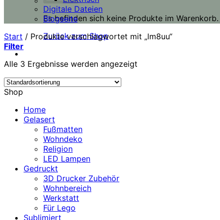
Digitale Dateien
Es befinden sich keine Produkte im Warenkorb.
Blogseite
Zurück zum Shop
Start
/
Produkte verschlagwortet mit „lm8uu“
Filter
Alle 3 Ergebnisse werden angezeigt
Shop
Home
Gelasert
Fußmatten
Wohndeko
Religion
LED Lampen
Gedruckt
3D Drucker Zubehör
Wohnbereich
Werkstatt
Für Lego
Sublimiert