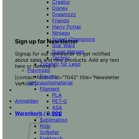
Creator
Disney
Dreamzzz
Friends
Harry Potter
Ninjago
Speed Champions
Sign up for Newsletter
Star Wars
Super Heroes
Signup for our newsletter to get notified
Technic
about sales and new products. Add any text
Zubehör für Lego
here or remove it.
Playmobil
Figuren
[contact-form-7 id="7042" title="Newsletter
Verbrauchsmaterial
Vertical"]
Filament
PLA
Anmelden
PET-G
ASA
Warenkorb /
0,00
€
TPU
Sublimation
Holz
Schiefer
Elektrisch