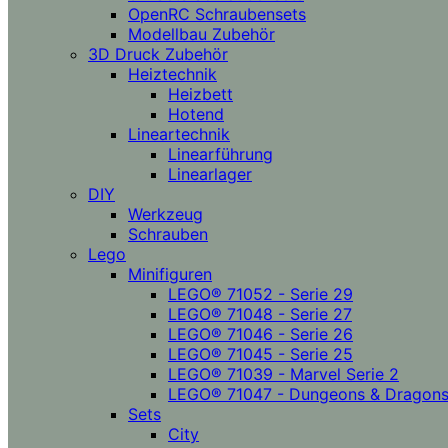
OpenRC Schraubensets
Modellbau Zubehör
3D Druck Zubehör
Heiztechnik
Heizbett
Hotend
Lineartechnik
Linearführung
Linearlager
DIY
Werkzeug
Schrauben
Lego
Minifiguren
LEGO® 71052 - Serie 29
LEGO® 71048 - Serie 27
LEGO® 71046 - Serie 26
LEGO® 71045 - Serie 25
LEGO® 71039 - Marvel Serie 2
LEGO® 71047 - Dungeons & Dragon
Sets
City