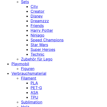
Sets
City
Creator
Disney
Dreamzzz
Friends
Harry Potter
Ninjago
Speed Champions
Star Wars
Super Heroes
Technic
Zubehör für Lego
Playmobil
Figuren
Verbrauchsmaterial
Filament
PLA
PET-G
ASA
TPU
Sublimation
Holz