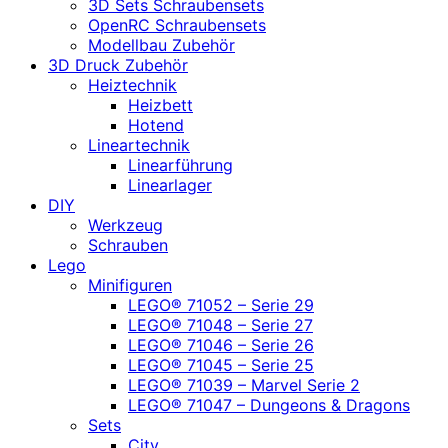
3D Sets Schraubensets
OpenRC Schraubensets
Modellbau Zubehör
3D Druck Zubehör
Heiztechnik
Heizbett
Hotend
Lineartechnik
Linearführung
Linearlager
DIY
Werkzeug
Schrauben
Lego
Minifiguren
LEGO® 71052 – Serie 29
LEGO® 71048 – Serie 27
LEGO® 71046 – Serie 26
LEGO® 71045 – Serie 25
LEGO® 71039 – Marvel Serie 2
LEGO® 71047 – Dungeons & Dragons
Sets
City