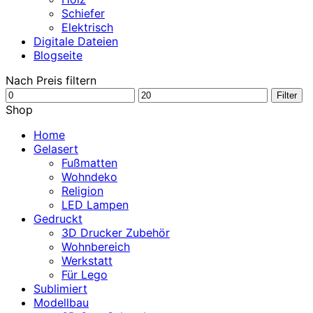
Schiefer
Elektrisch
Digitale Dateien
Blogseite
Nach Preis filtern
Min.
Max.
Filter
Preis
Preis
Shop
Home
Gelasert
Fußmatten
Wohndeko
Religion
LED Lampen
Gedruckt
3D Drucker Zubehör
Wohnbereich
Werkstatt
Für Lego
Sublimiert
Modellbau