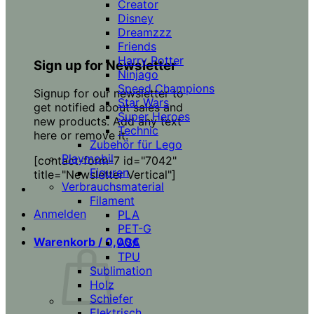
Creator
Disney
Dreamzzz
Friends
Harry Potter
Sign up for Newsletter
Ninjago
Speed Champions
Signup for our newsletter to
Star Wars
get notified about sales and
Super Heroes
new products. Add any text
Technic
here or remove it.
Zubehör für Lego
Playmobil
[contact-form-7 id="7042"
Figuren
title="Newsletter Vertical"]
Verbrauchsmaterial
Filament
Anmelden
PLA
PET-G
Warenkorb /
0,00
€
ASA
TPU
Sublimation
Holz
Schiefer
Elektrisch