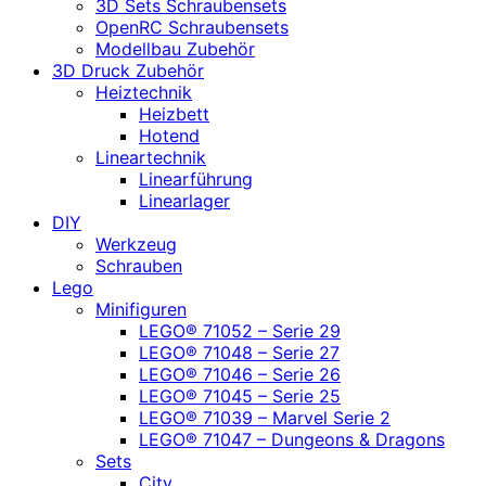
3D Sets Schraubensets
OpenRC Schraubensets
Modellbau Zubehör
3D Druck Zubehör
Heiztechnik
Heizbett
Hotend
Lineartechnik
Linearführung
Linearlager
DIY
Werkzeug
Schrauben
Lego
Minifiguren
LEGO® 71052 – Serie 29
LEGO® 71048 – Serie 27
LEGO® 71046 – Serie 26
LEGO® 71045 – Serie 25
LEGO® 71039 – Marvel Serie 2
LEGO® 71047 – Dungeons & Dragons
Sets
City