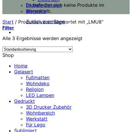
Es befinden sich keine Produkte im
Digitale Dateien
Warenkorb.
Blogseite
Zurück zum Shop
Start
/
Produkte verschlagwortet mit „LMU8“
Filter
Alle 3 Ergebnisse werden angezeigt
Shop
Home
Gelasert
Fußmatten
Wohndeko
Religion
LED Lampen
Gedruckt
3D Drucker Zubehör
Wohnbereich
Werkstatt
Für Lego
Sublimiert