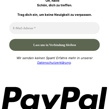
Oh, hallo
Schön, dich zu treffen.
Trag dich ein, um keine Neuigkeit zu verpassen.
Wir senden keinen Spam! Erfahre mehr in unserer
Datenschutzerklärung
.
P