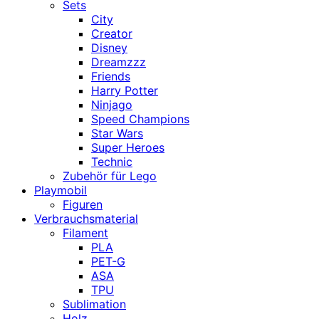
Sets
City
Creator
Disney
Dreamzzz
Friends
Harry Potter
Ninjago
Speed Champions
Star Wars
Super Heroes
Technic
Zubehör für Lego
Playmobil
Figuren
Verbrauchsmaterial
Filament
PLA
PET-G
ASA
TPU
Sublimation
Holz