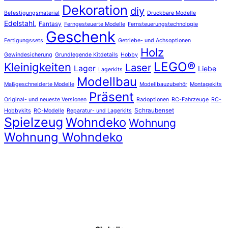
Dekoration
diy
Befestigungsmaterial
Druckbare Modelle
Edelstahl.
Fantasy
Ferngesteuerte Modelle
Fernsteuerungstechnologie
Geschenk
Fertigungssets
Getriebe- und Achsoptionen
Holz
Gewindesicherung
Grundlegende Kitdetails
Hobby
LEGO®
Kleinigkeiten
Laser
Lager
Liebe
Lagerkits
Modellbau
Maßgeschneiderte Modelle
Modellbauzubehör
Montagekits
Präsent
Original- und neueste Versionen
Radoptionen
RC-Fahrzeuge
RC-
Schraubenset
Hobbykits
RC-Modelle
Reparatur- und Lagerkits
Spielzeug
Wohndeko
Wohnung
Wohnung Wohndeko