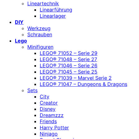
Lineartechnik
Linearführung
Linearlager
DIY
Werkzeug
Schrauben
Lego
Minifiguren
LEGO® 71052 – Serie 29
LEGO® 71048 – Serie 27
LEGO® 71046 – Serie 26
LEGO® 71045 – Serie 25
LEGO® 71039 – Marvel Serie 2
LEGO® 71047 – Dungeons & Dragons
Sets
City
Creator
Disney
Dreamzzz
Friends
Harry Potter
Ninjago