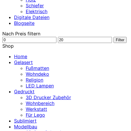
Schiefer
Elektrisch
Digitale Dateien
Blogseite
Nach Preis filtern
Min.
Max.
Filter
Preis
Preis
Shop
Home
Gelasert
Fußmatten
Wohndeko
Religion
LED Lampen
Gedruckt
3D Drucker Zubehör
Wohnbereich
Werkstatt
Für Lego
Sublimiert
Modellbau