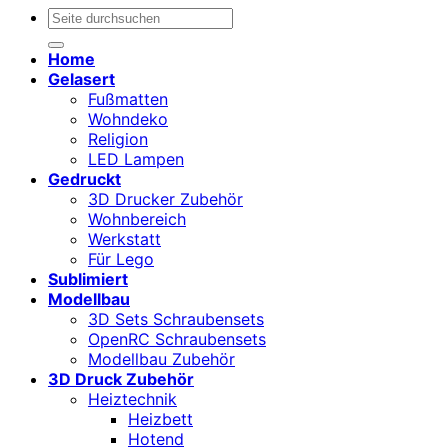
Suchen
nach:
Home
Gelasert
Fußmatten
Wohndeko
Religion
LED Lampen
Gedruckt
3D Drucker Zubehör
Wohnbereich
Werkstatt
Für Lego
Sublimiert
Modellbau
3D Sets Schraubensets
OpenRC Schraubensets
Modellbau Zubehör
3D Druck Zubehör
Heiztechnik
Heizbett
Hotend