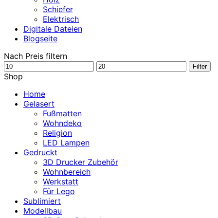
Schiefer
Elektrisch
Digitale Dateien
Blogseite
Nach Preis filtern
Min.
Max.
Filter
Preis
Preis
Shop
Home
Gelasert
Fußmatten
Wohndeko
Religion
LED Lampen
Gedruckt
3D Drucker Zubehör
Wohnbereich
Werkstatt
Für Lego
Sublimiert
Modellbau