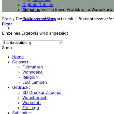
Digitale Dateien
Es befinden sich keine Produkte im Warenkorb.
Blogseite
Zurück zum Shop
Start
/
Produkte verschlagwortet mit „Lötkenntnisse erfor
Filter
Einzelnes Ergebnis wird angezeigt
Shop
Home
Gelasert
Fußmatten
Wohndeko
Religion
LED Lampen
Gedruckt
3D Drucker Zubehör
Wohnbereich
Werkstatt
Für Lego
Sublimiert