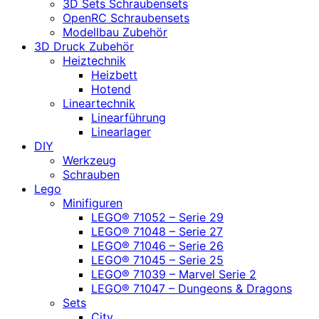
3D Sets Schraubensets
OpenRC Schraubensets
Modellbau Zubehör
3D Druck Zubehör
Heiztechnik
Heizbett
Hotend
Lineartechnik
Linearführung
Linearlager
DIY
Werkzeug
Schrauben
Lego
Minifiguren
LEGO® 71052 – Serie 29
LEGO® 71048 – Serie 27
LEGO® 71046 – Serie 26
LEGO® 71045 – Serie 25
LEGO® 71039 – Marvel Serie 2
LEGO® 71047 – Dungeons & Dragons
Sets
City