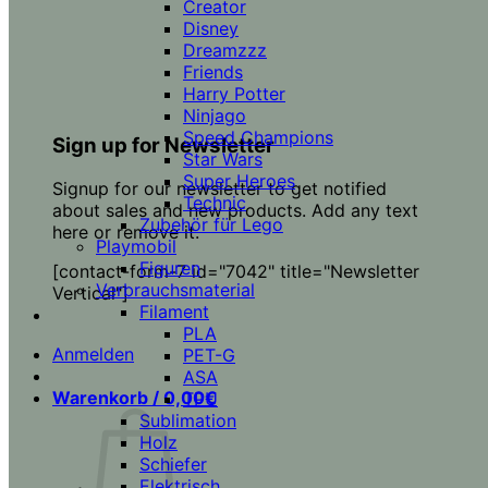
Creator
Disney
Dreamzzz
Friends
Harry Potter
Ninjago
Speed Champions
Sign up for Newsletter
Star Wars
Super Heroes
Signup for our newsletter to get notified
Technic
about sales and new products. Add any text
Zubehör für Lego
here or remove it.
Playmobil
Figuren
[contact-form-7 id="7042" title="Newsletter
Verbrauchsmaterial
Vertical"]
Filament
PLA
Anmelden
PET-G
ASA
Warenkorb /
0,00
€
TPU
Sublimation
Holz
Schiefer
Elektrisch