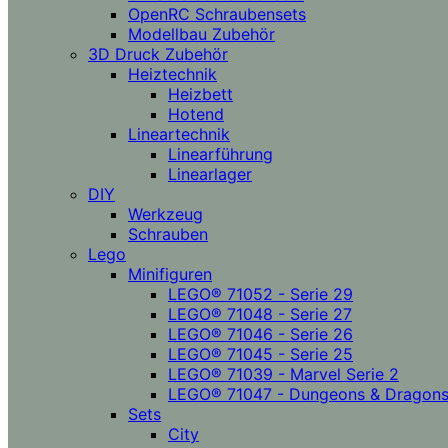
OpenRC Schraubensets
Modellbau Zubehör
3D Druck Zubehör
Heiztechnik
Heizbett
Hotend
Lineartechnik
Linearführung
Linearlager
DIY
Werkzeug
Schrauben
Lego
Minifiguren
LEGO® 71052 - Serie 29
LEGO® 71048 - Serie 27
LEGO® 71046 - Serie 26
LEGO® 71045 - Serie 25
LEGO® 71039 - Marvel Serie 2
LEGO® 71047 - Dungeons & Dragon
Sets
City