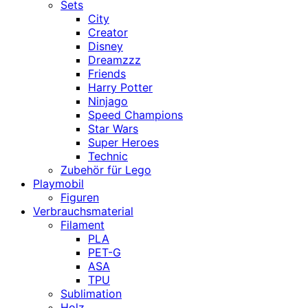
Sets
City
Creator
Disney
Dreamzzz
Friends
Harry Potter
Ninjago
Speed Champions
Star Wars
Super Heroes
Technic
Zubehör für Lego
Playmobil
Figuren
Verbrauchsmaterial
Filament
PLA
PET-G
ASA
TPU
Sublimation
Holz