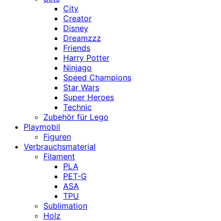
City
Creator
Disney
Dreamzzz
Friends
Harry Potter
Ninjago
Speed Champions
Star Wars
Super Heroes
Technic
Zubehör für Lego
Playmobil
Figuren
Verbrauchsmaterial
Filament
PLA
PET-G
ASA
TPU
Sublimation
Holz