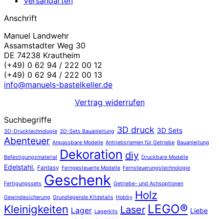
Versandarten
Anschrift
Manuel Landwehr
Assamstadter Weg 30
DE 74238 Krautheim
(+49) 0 62 94 / 222 00 12
(+49) 0 62 94 / 222 00 13
info@manuels-bastelkeller.de
Vertrag widerrufen
Suchbegriffe
3D druck
3D Sets
3D-Drucktechnologie
3D-Sets Bauanleitung
Abenteuer
Anpassbare Modelle
Antriebsriemen für Getriebe
Bauanleitung
Dekoration
diy
Befestigungsmaterial
Druckbare Modelle
Edelstahl.
Fantasy
Ferngesteuerte Modelle
Fernsteuerungstechnologie
Geschenk
Fertigungssets
Getriebe- und Achsoptionen
Holz
Gewindesicherung
Grundlegende Kitdetails
Hobby
LEGO®
Kleinigkeiten
Laser
Lager
Liebe
Lagerkits