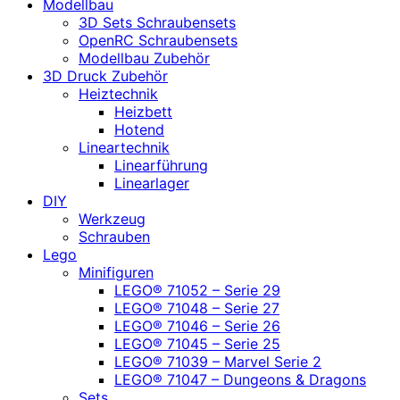
Modellbau
3D Sets Schraubensets
OpenRC Schraubensets
Modellbau Zubehör
3D Druck Zubehör
Heiztechnik
Heizbett
Hotend
Lineartechnik
Linearführung
Linearlager
DIY
Werkzeug
Schrauben
Lego
Minifiguren
LEGO® 71052 – Serie 29
LEGO® 71048 – Serie 27
LEGO® 71046 – Serie 26
LEGO® 71045 – Serie 25
LEGO® 71039 – Marvel Serie 2
LEGO® 71047 – Dungeons & Dragons
Sets