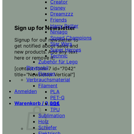
Creator
Disney
Dreamzzz
Friends
Harry Potter
Sign up for Newsletter
Ninjago
Speed Champions
Signup for our newsletter to
Star Wars
get notified about sales and
Super Heroes
new products. Add any text
Technic
here or remove it.
Zubehör für Lego
Playmobil
[contact-form-7 id="7042"
Figuren
title="Newsletter Vertical"]
Verbrauchsmaterial
Filament
Anmelden
PLA
PET-G
Warenkorb /
0,00
€
ASA
TPU
Sublimation
Holz
Schiefer
Elektrisch