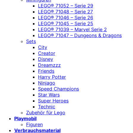
LEGO® 71052 – Serie 29
LEGO® 71048 – Serie 27
LEGO® 71046 – Serie 26
LEGO® 71045 – Serie 25
LEGO® 71039 – Marvel Serie 2
LEGO® 71047 – Dungeons & Dragons
Sets
City
Creator
Disney
Dreamzzz
Friends
Harry Potter
Ninjago
Speed Champions
Star Wars
Super Heroes
Technic
Zubehör für Lego
Playmobil
Figuren
Verbrauchsmaterial