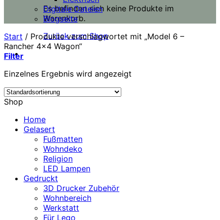
Es befinden sich keine Produkte im
Digitale Dateien
Warenkorb.
Blogseite
Zurück zum Shop
Start
/
Produkte verschlagwortet mit „Model 6 –
Rancher 4×4 Wagon“
Filter
Einzelnes Ergebnis wird angezeigt
Shop
Home
Gelasert
Fußmatten
Wohndeko
Religion
LED Lampen
Gedruckt
3D Drucker Zubehör
Wohnbereich
Werkstatt
Für Lego