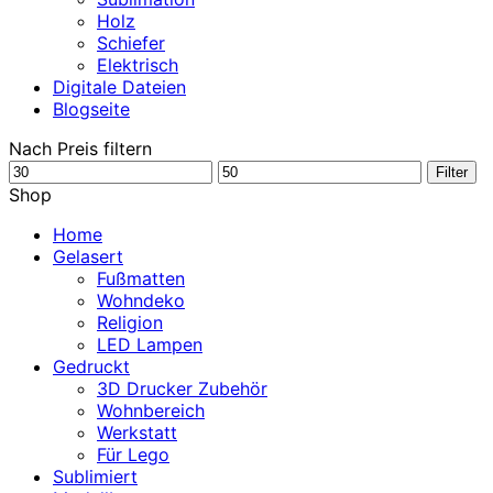
Holz
Schiefer
Elektrisch
Digitale Dateien
Blogseite
Nach Preis filtern
Min.
Max.
Filter
Preis
Preis
Shop
Home
Gelasert
Fußmatten
Wohndeko
Religion
LED Lampen
Gedruckt
3D Drucker Zubehör
Wohnbereich
Werkstatt
Für Lego
Sublimiert