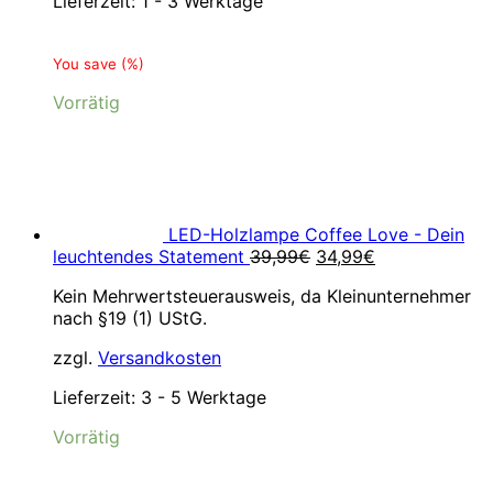
Lieferzeit:
1 - 3 Werktage
You save
(
%)
Vorrätig
LED-Holzlampe Coffee Love - Dein
Ursprünglicher
Aktueller
leuchtendes Statement
39,99
€
34,99
€
Preis
Preis
Kein Mehrwertsteuerausweis, da Kleinunternehmer
war:
ist:
nach §19 (1) UStG.
39,99€
34,99€.
zzgl.
Versandkosten
Lieferzeit:
3 - 5 Werktage
Vorrätig