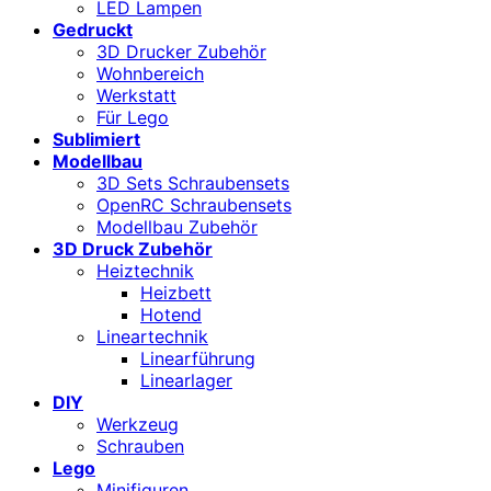
LED Lampen
Gedruckt
3D Drucker Zubehör
Wohnbereich
Werkstatt
Für Lego
Sublimiert
Modellbau
3D Sets Schraubensets
OpenRC Schraubensets
Modellbau Zubehör
3D Druck Zubehör
Heiztechnik
Heizbett
Hotend
Lineartechnik
Linearführung
Linearlager
DIY
Werkzeug
Schrauben
Lego
Minifiguren