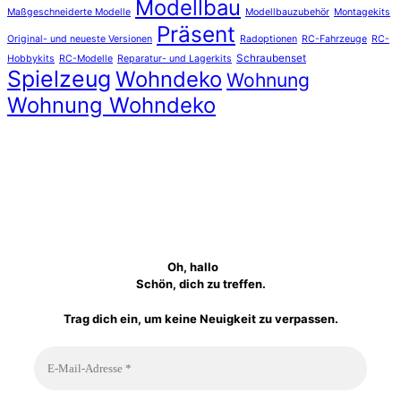
Modellbau
Maßgeschneiderte Modelle
Modellbauzubehör
Montagekits
Präsent
Original- und neueste Versionen
Radoptionen
RC-Fahrzeuge
RC-
Schraubenset
Hobbykits
RC-Modelle
Reparatur- und Lagerkits
Spielzeug
Wohndeko
Wohnung
Wohnung Wohndeko
Oh, hallo
Schön, dich zu treffen.
Trag dich ein, um keine Neuigkeit zu verpassen.