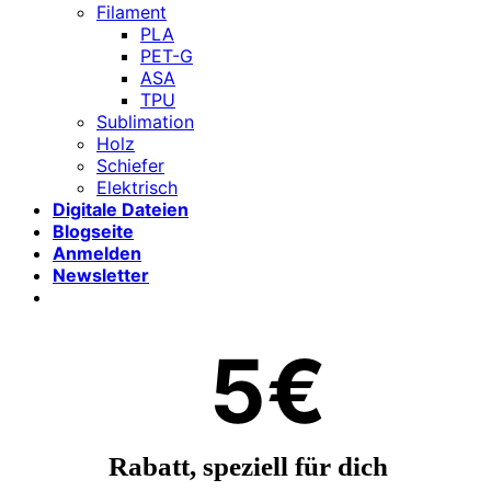
Filament
PLA
PET-G
ASA
TPU
Sublimation
Holz
Schiefer
Elektrisch
Digitale Dateien
Blogseite
Anmelden
Newsletter
5€
Rabatt, speziell für dich