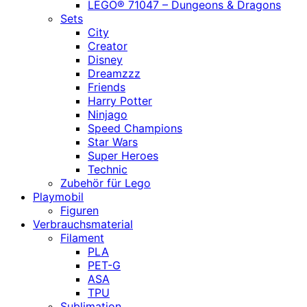
LEGO® 71047 – Dungeons & Dragons
Sets
City
Creator
Disney
Dreamzzz
Friends
Harry Potter
Ninjago
Speed Champions
Star Wars
Super Heroes
Technic
Zubehör für Lego
Playmobil
Figuren
Verbrauchsmaterial
Filament
PLA
PET-G
ASA
TPU
Sublimation