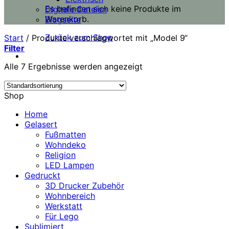
Es befinden sich keine Produkte im
Digitale Dateien
Warenkorb.
Blogseite
Zurück zum Shop
Start
/
Produkte verschlagwortet mit „Model 9“
Filter
Alle 7 Ergebnisse werden angezeigt
Shop
Home
Gelasert
Fußmatten
Wohndeko
Religion
LED Lampen
Gedruckt
3D Drucker Zubehör
Wohnbereich
Werkstatt
Für Lego
Sublimiert