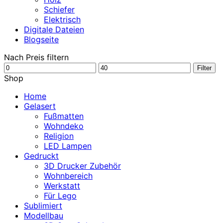
Schiefer
Elektrisch
Digitale Dateien
Blogseite
Nach Preis filtern
Min.
Max.
Filter
Preis
Preis
Shop
Home
Gelasert
Fußmatten
Wohndeko
Religion
LED Lampen
Gedruckt
3D Drucker Zubehör
Wohnbereich
Werkstatt
Für Lego
Sublimiert
Modellbau