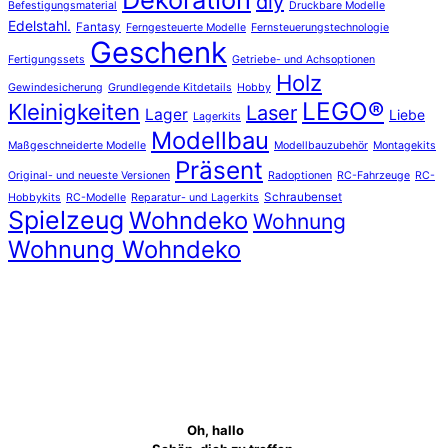
diy
Befestigungsmaterial
Druckbare Modelle
Edelstahl.
Fantasy
Ferngesteuerte Modelle
Fernsteuerungstechnologie
Geschenk
Fertigungssets
Getriebe- und Achsoptionen
Holz
Gewindesicherung
Grundlegende Kitdetails
Hobby
LEGO®
Kleinigkeiten
Laser
Lager
Liebe
Lagerkits
Modellbau
Maßgeschneiderte Modelle
Modellbauzubehör
Montagekits
Präsent
Original- und neueste Versionen
Radoptionen
RC-Fahrzeuge
RC-
Schraubenset
Hobbykits
RC-Modelle
Reparatur- und Lagerkits
Spielzeug
Wohndeko
Wohnung
Wohnung Wohndeko
Oh, hallo