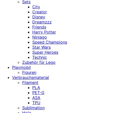
Sets
City
Creator
Disney
Dreamzzz
Friends
Harry Potter
Ninjago
Speed Champions
Star Wars
Super Heroes
Technic
Zubehör für Lego
Playmobil
Figuren
Verbrauchsmaterial
Filament
PLA
PET-G
ASA
TPU
Sublimation
Holz