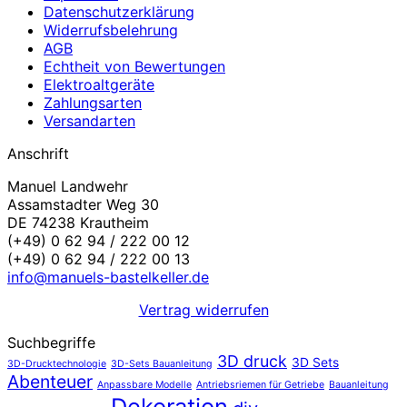
Datenschutzerklärung
Widerrufsbelehrung
AGB
Echtheit von Bewertungen
Elektroaltgeräte
Zahlungsarten
Versandarten
Anschrift
Manuel Landwehr
Assamstadter Weg 30
DE 74238 Krautheim
(+49) 0 62 94 / 222 00 12
(+49) 0 62 94 / 222 00 13
info@manuels-bastelkeller.de
Vertrag widerrufen
Suchbegriffe
3D druck
3D Sets
3D-Drucktechnologie
3D-Sets Bauanleitung
Abenteuer
Anpassbare Modelle
Antriebsriemen für Getriebe
Bauanleitung
Dekoration