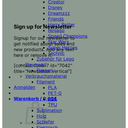
Creator
Disney
Dreamzzz
Friends
Harry Potter
Sign up for Newsletter
Ninjago
Speed Champions
Signup for our newsletter to
Star Wars
get notified about sales and
Super Heroes
new products. Add any text
Technic
here or remove it.
Zubehör für Lego
Playmobil
[contact-form-7 id="7042"
Figuren
title="Newsletter Vertical"]
Verbrauchsmaterial
Filament
Anmelden
PLA
PET-G
Warenkorb /
0,00
€
ASA
TPU
Sublimation
Holz
Schiefer
Elektrisch