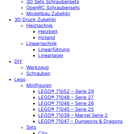
3D Sets Schraubensets
OpenRC Schraubensets
Modellbau Zubehör
3D Druck Zubehör
Heiztechnik
Heizbett
Hotend
Lineartechnik
Linearführung
Linearlager
DIY
Werkzeug
Schrauben
Lego
Minifiguren
LEGO® 71052 – Serie 29
LEGO® 71048 – Serie 27
LEGO® 71046 – Serie 26
LEGO® 71045 – Serie 25
LEGO® 71039 – Marvel Serie 2
LEGO® 71047 – Dungeons & Dragons
Sets
City