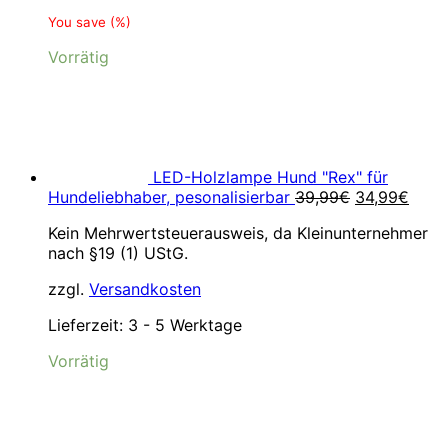
You save
(
%)
Vorrätig
LED-Holzlampe Hund "Rex" für
Ursprünglic
Aktue
Hundeliebhaber, pesonalisierbar
39,99
€
34,99
€
Preis
Preis
Kein Mehrwertsteuerausweis, da Kleinunternehmer
war:
ist:
nach §19 (1) UStG.
39,99€
34,9
zzgl.
Versandkosten
Lieferzeit:
3 - 5 Werktage
Vorrätig