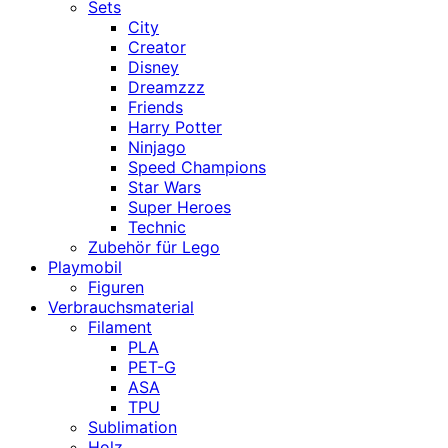
Sets
City
Creator
Disney
Dreamzzz
Friends
Harry Potter
Ninjago
Speed Champions
Star Wars
Super Heroes
Technic
Zubehör für Lego
Playmobil
Figuren
Verbrauchsmaterial
Filament
PLA
PET-G
ASA
TPU
Sublimation
Holz