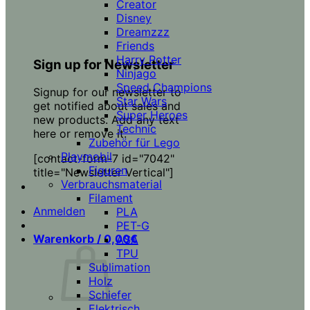
Creator
Disney
Dreamzzz
Friends
Harry Potter
Sign up for Newsletter
Ninjago
Speed Champions
Signup for our newsletter to
Star Wars
get notified about sales and
Super Heroes
new products. Add any text
Technic
here or remove it.
Zubehör für Lego
Playmobil
[contact-form-7 id="7042"
Figuren
title="Newsletter Vertical"]
Verbrauchsmaterial
Filament
Anmelden
PLA
PET-G
Warenkorb /
0,00
€
ASA
TPU
Sublimation
Holz
Schiefer
Elektrisch