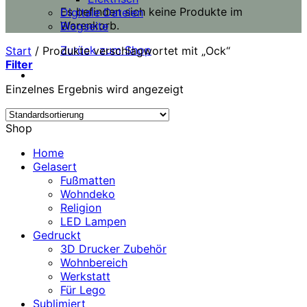
Es befinden sich keine Produkte im
Digitale Dateien
Warenkorb.
Blogseite
Zurück zum Shop
Start
/
Produkte verschlagwortet mit „Ock“
Filter
Einzelnes Ergebnis wird angezeigt
Shop
Home
Gelasert
Fußmatten
Wohndeko
Religion
LED Lampen
Gedruckt
3D Drucker Zubehör
Wohnbereich
Werkstatt
Für Lego
Sublimiert