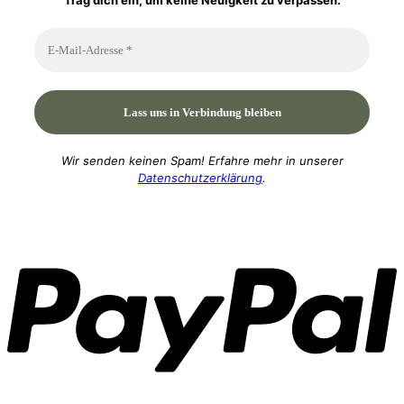
Trag dich ein, um keine Neuigkeit zu verpassen.
Wir senden keinen Spam! Erfahre mehr in unserer
Datenschutzerklärung
.
P