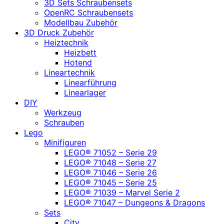
3D Sets Schraubensets
OpenRC Schraubensets
Modellbau Zubehör
3D Druck Zubehör
Heiztechnik
Heizbett
Hotend
Lineartechnik
Linearführung
Linearlager
DIY
Werkzeug
Schrauben
Lego
Minifiguren
LEGO® 71052 – Serie 29
LEGO® 71048 – Serie 27
LEGO® 71046 – Serie 26
LEGO® 71045 – Serie 25
LEGO® 71039 – Marvel Serie 2
LEGO® 71047 – Dungeons & Dragons
Sets
City