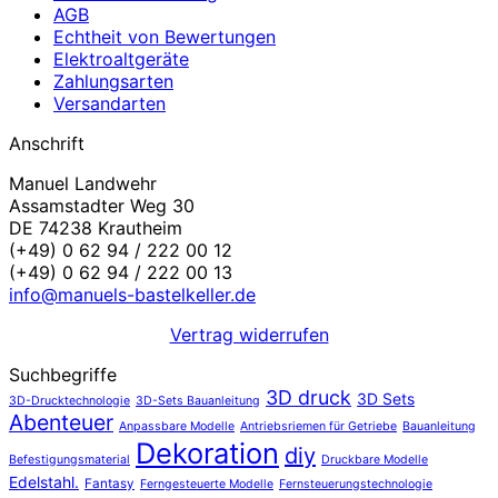
AGB
Echtheit von Bewertungen
Elektroaltgeräte
Zahlungsarten
Versandarten
Anschrift
Manuel Landwehr
Assamstadter Weg 30
DE 74238 Krautheim
(+49) 0 62 94 / 222 00 12
(+49) 0 62 94 / 222 00 13
info@manuels-bastelkeller.de
Vertrag widerrufen
Suchbegriffe
3D druck
3D Sets
3D-Drucktechnologie
3D-Sets Bauanleitung
Abenteuer
Anpassbare Modelle
Antriebsriemen für Getriebe
Bauanleitung
Dekoration
diy
Befestigungsmaterial
Druckbare Modelle
Edelstahl.
Fantasy
Ferngesteuerte Modelle
Fernsteuerungstechnologie