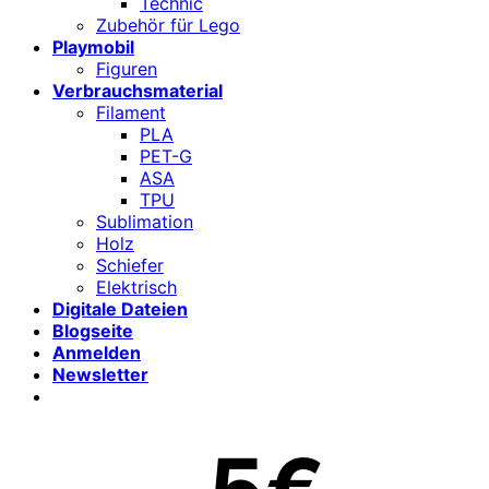
Technic
Zubehör für Lego
Playmobil
Figuren
Verbrauchsmaterial
Filament
PLA
PET-G
ASA
TPU
Sublimation
Holz
Schiefer
Elektrisch
Digitale Dateien
Blogseite
Anmelden
Newsletter