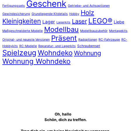
Geschenk
Fertigungssets
Getriebe- und Achsoptionen
Holz
Gewindesicherung
Grundlegende Kitdetails
Hobby
LEGO®
Kleinigkeiten
Laser
Lager
Liebe
Lagerkits
Modellbau
Maßgeschneiderte Modelle
Modellbauzubehör
Montagekits
Präsent
Original- und neueste Versionen
Radoptionen
RC-Fahrzeuge
RC-
Schraubenset
Hobbykits
RC-Modelle
Reparatur- und Lagerkits
Spielzeug
Wohndeko
Wohnung
Wohnung Wohndeko
Oh, hallo
Schön, dich zu treffen.