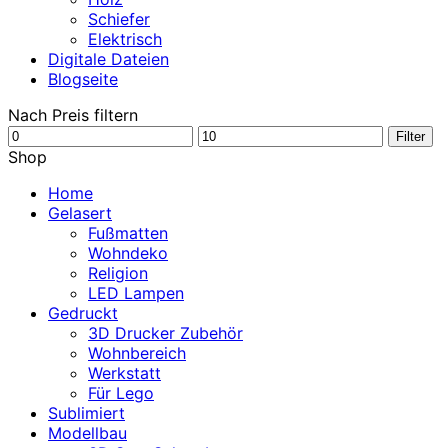
Schiefer
Elektrisch
Digitale Dateien
Blogseite
Nach Preis filtern
Min.
Max.
Filter
Preis
Preis
Shop
Home
Gelasert
Fußmatten
Wohndeko
Religion
LED Lampen
Gedruckt
3D Drucker Zubehör
Wohnbereich
Werkstatt
Für Lego
Sublimiert
Modellbau