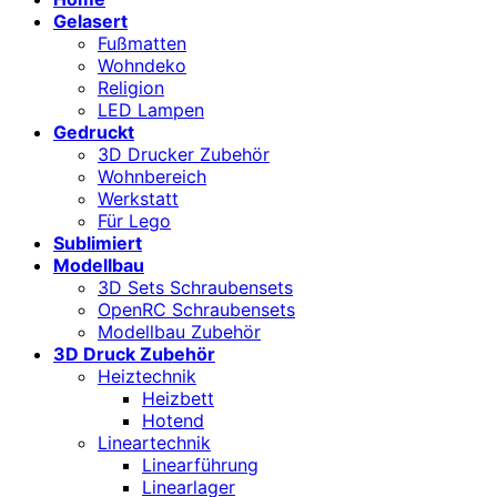
Gelasert
Fußmatten
Wohndeko
Religion
LED Lampen
Gedruckt
3D Drucker Zubehör
Wohnbereich
Werkstatt
Für Lego
Sublimiert
Modellbau
3D Sets Schraubensets
OpenRC Schraubensets
Modellbau Zubehör
3D Druck Zubehör
Heiztechnik
Heizbett
Hotend
Lineartechnik
Linearführung
Linearlager