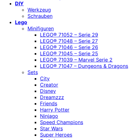
DIY
Werkzeug
Schrauben
Lego
Minifiguren
LEGO® 71052 – Serie 29
LEGO® 71048 – Serie 27
LEGO® 71046 – Serie 26
LEGO® 71045 – Serie 25
LEGO® 71039 – Marvel Serie 2
LEGO® 71047 – Dungeons & Dragons
Sets
City
Creator
Disney
Dreamzzz
Friends
Harry Potter
Ninjago
Speed Champions
Star Wars
Super Heroes