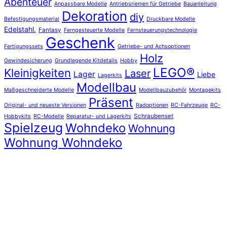
Abenteuer
Anpassbare Modelle
Antriebsriemen für Getriebe
Bauanleitung
Dekoration
diy
Befestigungsmaterial
Druckbare Modelle
Edelstahl.
Fantasy
Ferngesteuerte Modelle
Fernsteuerungstechnologie
Geschenk
Fertigungssets
Getriebe- und Achsoptionen
Holz
Gewindesicherung
Grundlegende Kitdetails
Hobby
LEGO®
Kleinigkeiten
Laser
Lager
Liebe
Lagerkits
Modellbau
Maßgeschneiderte Modelle
Modellbauzubehör
Montagekits
Präsent
Original- und neueste Versionen
Radoptionen
RC-Fahrzeuge
RC-
Schraubenset
Hobbykits
RC-Modelle
Reparatur- und Lagerkits
Spielzeug
Wohndeko
Wohnung
Wohnung Wohndeko