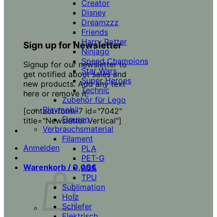
Creator
Disney
Dreamzzz
Friends
Harry Potter
Sign up for Newsletter
Ninjago
Speed Champions
Signup for our newsletter to
Star Wars
get notified about sales and
Super Heroes
new products. Add any text
Technic
here or remove it.
Zubehör für Lego
Playmobil
[contact-form-7 id="7042"
Figuren
title="Newsletter Vertical"]
Verbrauchsmaterial
Filament
Anmelden
PLA
PET-G
Warenkorb /
0,00
€
ASA
TPU
Sublimation
Holz
Schiefer
Elektrisch