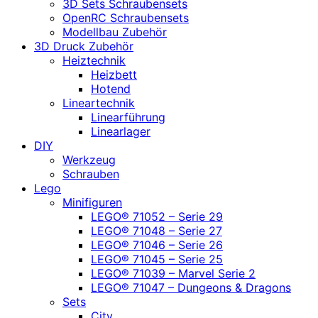
3D Sets Schraubensets
OpenRC Schraubensets
Modellbau Zubehör
3D Druck Zubehör
Heiztechnik
Heizbett
Hotend
Lineartechnik
Linearführung
Linearlager
DIY
Werkzeug
Schrauben
Lego
Minifiguren
LEGO® 71052 – Serie 29
LEGO® 71048 – Serie 27
LEGO® 71046 – Serie 26
LEGO® 71045 – Serie 25
LEGO® 71039 – Marvel Serie 2
LEGO® 71047 – Dungeons & Dragons
Sets
City