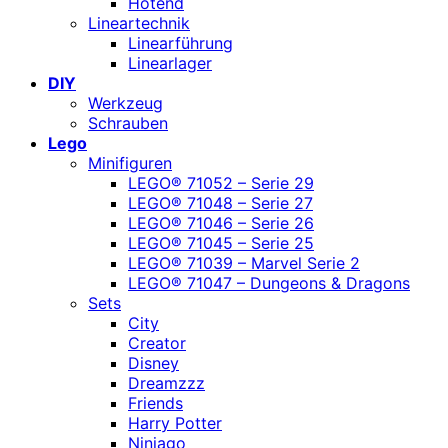
Hotend
Lineartechnik
Linearführung
Linearlager
DIY
Werkzeug
Schrauben
Lego
Minifiguren
LEGO® 71052 – Serie 29
LEGO® 71048 – Serie 27
LEGO® 71046 – Serie 26
LEGO® 71045 – Serie 25
LEGO® 71039 – Marvel Serie 2
LEGO® 71047 – Dungeons & Dragons
Sets
City
Creator
Disney
Dreamzzz
Friends
Harry Potter
Ninjago