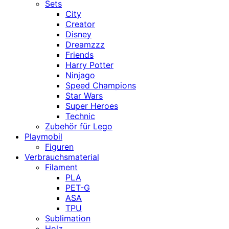
Sets
City
Creator
Disney
Dreamzzz
Friends
Harry Potter
Ninjago
Speed Champions
Star Wars
Super Heroes
Technic
Zubehör für Lego
Playmobil
Figuren
Verbrauchsmaterial
Filament
PLA
PET-G
ASA
TPU
Sublimation
Holz