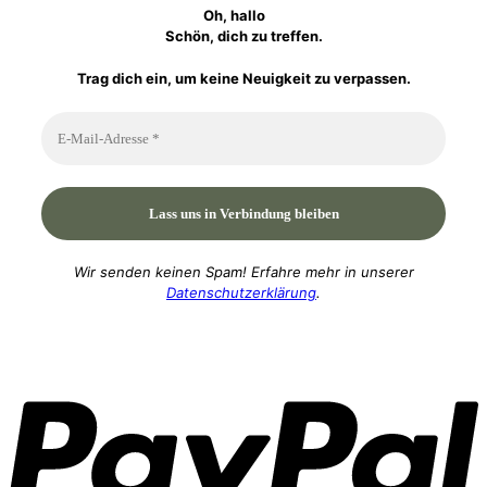
Oh, hallo
Schön, dich zu treffen.
Trag dich ein, um keine Neuigkeit zu verpassen.
Wir senden keinen Spam! Erfahre mehr in unserer
Datenschutzerklärung
.
P