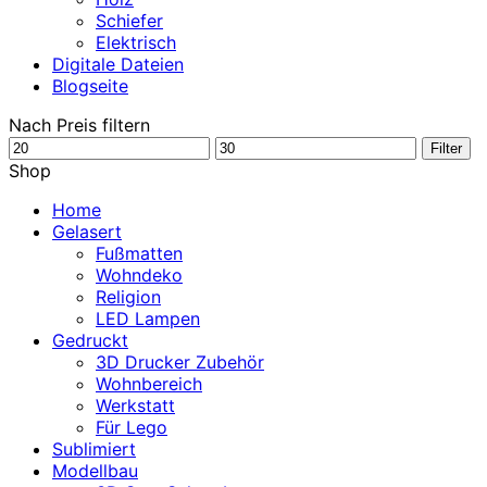
Schiefer
Elektrisch
Digitale Dateien
Blogseite
Nach Preis filtern
Min.
Max.
Filter
Preis
Preis
Shop
Home
Gelasert
Fußmatten
Wohndeko
Religion
LED Lampen
Gedruckt
3D Drucker Zubehör
Wohnbereich
Werkstatt
Für Lego
Sublimiert
Modellbau