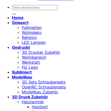
Suchen
nach:
Home
Gelasert
Fußmatten
Wohndeko
Religion
LED Lampen
Gedruckt
3D Drucker Zubehör
Wohnbereich
Werkstatt
Für Lego
Sublimiert
Modellbau
3D Sets Schraubensets
OpenRC Schraubensets
Modellbau Zubehör
3D Druck Zubehör
Heiztechnik
Heizbett