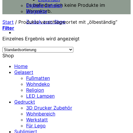
Es befinden sich keine Produkte im
Digitale Dateien
Warenkorb.
Blogseite
Zurück zum Shop
Start
/
Produkte verschlagwortet mit „ölbeständig“
Filter
Einzelnes Ergebnis wird angezeigt
Shop
Home
Gelasert
Fußmatten
Wohndeko
Religion
LED Lampen
Gedruckt
3D Drucker Zubehör
Wohnbereich
Werkstatt
Für Lego
Sublimiert