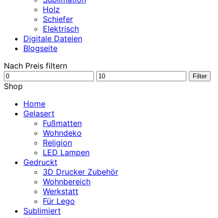
Holz
Schiefer
Elektrisch
Digitale Dateien
Blogseite
Nach Preis filtern
Min.
Max.
Filter
Preis
Preis
Shop
Home
Gelasert
Fußmatten
Wohndeko
Religion
LED Lampen
Gedruckt
3D Drucker Zubehör
Wohnbereich
Werkstatt
Für Lego
Sublimiert