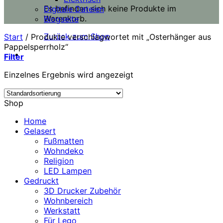
Es befinden sich keine Produkte im
Digitale Dateien
Warenkorb.
Blogseite
Zurück zum Shop
Start
/
Produkte verschlagwortet mit „Osterhänger aus
Pappelsperrholz“
Filter
Einzelnes Ergebnis wird angezeigt
Shop
Home
Gelasert
Fußmatten
Wohndeko
Religion
LED Lampen
Gedruckt
3D Drucker Zubehör
Wohnbereich
Werkstatt
Für Lego