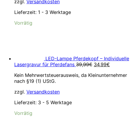
zzgl.
Versandkosten
Lieferzeit:
1 - 3 Werktage
Vorrätig
LED-Lampe Pferdekopf – Individuelle
Ursprünglicher
Aktueller
Lasergravur für Pferdefans
39,99
€
34,99
€
Preis
Preis
Kein Mehrwertsteuerausweis, da Kleinunternehmer
war:
ist:
nach §19 (1) UStG.
39,99€
34,99€.
zzgl.
Versandkosten
Lieferzeit:
3 - 5 Werktage
Vorrätig