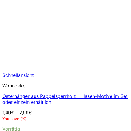
Schnellansicht
Wohndeko
Osterhänger aus Pappelsperrholz – Hasen-Motive im Set
oder einzeln erhältlich
1,49
€
–
7,99
€
You save
(
%)
Vorrätig