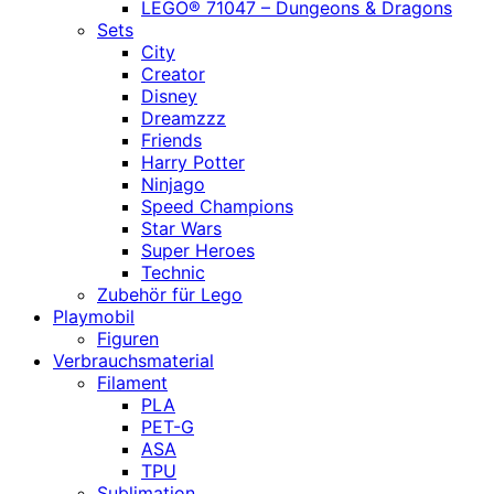
LEGO® 71047 – Dungeons & Dragons
Sets
City
Creator
Disney
Dreamzzz
Friends
Harry Potter
Ninjago
Speed Champions
Star Wars
Super Heroes
Technic
Zubehör für Lego
Playmobil
Figuren
Verbrauchsmaterial
Filament
PLA
PET-G
ASA
TPU
Sublimation