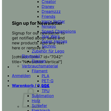
Creator
Disney
Dreamzzz
Friends
Harry Potter
Sign up for Newsletter
Ninjago
Speed Champions
Signup for our newsletter to
Star Wars
get notified about sales and
Super Heroes
new products. Add any text
Technic
here or remove it.
Zubehör für Lego
Playmobil
[contact-form-7 id="7042"
Figuren
title="Newsletter Vertical"]
Verbrauchsmaterial
Filament
Anmelden
PLA
PET-G
Warenkorb /
0,00
€
ASA
TPU
Sublimation
Holz
Schiefer
Elektrisch