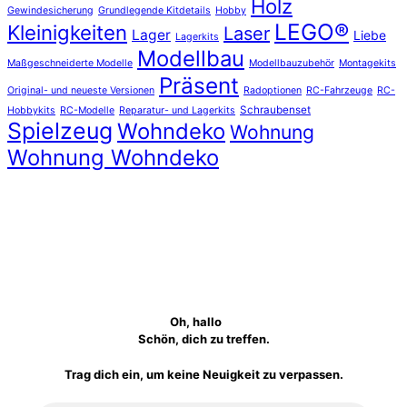
Holz
Gewindesicherung
Grundlegende Kitdetails
Hobby
LEGO®
Kleinigkeiten
Laser
Lager
Liebe
Lagerkits
Modellbau
Maßgeschneiderte Modelle
Modellbauzubehör
Montagekits
Präsent
Original- und neueste Versionen
Radoptionen
RC-Fahrzeuge
RC-
Schraubenset
Hobbykits
RC-Modelle
Reparatur- und Lagerkits
Spielzeug
Wohndeko
Wohnung
Wohnung Wohndeko
Oh, hallo
Schön, dich zu treffen.
Trag dich ein, um keine Neuigkeit zu verpassen.