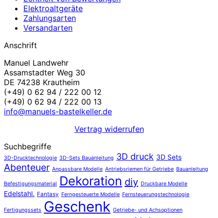
Elektroaltgeräte
Zahlungsarten
Versandarten
Anschrift
Manuel Landwehr
Assamstadter Weg 30
DE 74238 Krautheim
(+49) 0 62 94 / 222 00 12
(+49) 0 62 94 / 222 00 13
info@manuels-bastelkeller.de
Vertrag widerrufen
Suchbegriffe
3D druck
3D Sets
3D-Drucktechnologie
3D-Sets Bauanleitung
Abenteuer
Anpassbare Modelle
Antriebsriemen für Getriebe
Bauanleitung
Dekoration
diy
Befestigungsmaterial
Druckbare Modelle
Edelstahl.
Fantasy
Ferngesteuerte Modelle
Fernsteuerungstechnologie
Geschenk
Fertigungssets
Getriebe- und Achsoptionen