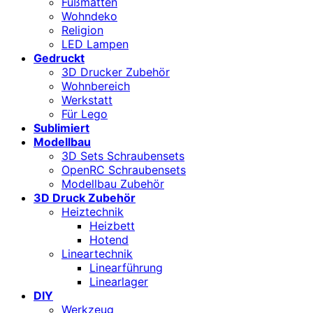
Fußmatten
Wohndeko
Religion
LED Lampen
Gedruckt
3D Drucker Zubehör
Wohnbereich
Werkstatt
Für Lego
Sublimiert
Modellbau
3D Sets Schraubensets
OpenRC Schraubensets
Modellbau Zubehör
3D Druck Zubehör
Heiztechnik
Heizbett
Hotend
Lineartechnik
Linearführung
Linearlager
DIY
Werkzeug