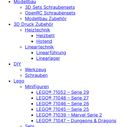
Modellbau
3D Sets Schraubensets
OpenRC Schraubensets
Modellbau Zubehör
3D Druck Zubehör
Heiztechnik
Heizbett
Hotend
Lineartechnik
Linearführung
Linearlager
DIY
Werkzeug
Schrauben
Lego
Minifiguren
LEGO® 71052 – Serie 29
LEGO® 71048 – Serie 27
LEGO® 71046 – Serie 26
LEGO® 71045 – Serie 25
LEGO® 71039 – Marvel Serie 2
LEGO® 71047 – Dungeons & Dragons
Sets