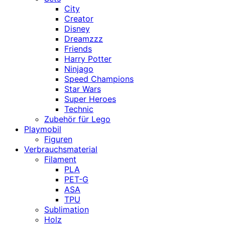
City
Creator
Disney
Dreamzzz
Friends
Harry Potter
Ninjago
Speed Champions
Star Wars
Super Heroes
Technic
Zubehör für Lego
Playmobil
Figuren
Verbrauchsmaterial
Filament
PLA
PET-G
ASA
TPU
Sublimation
Holz