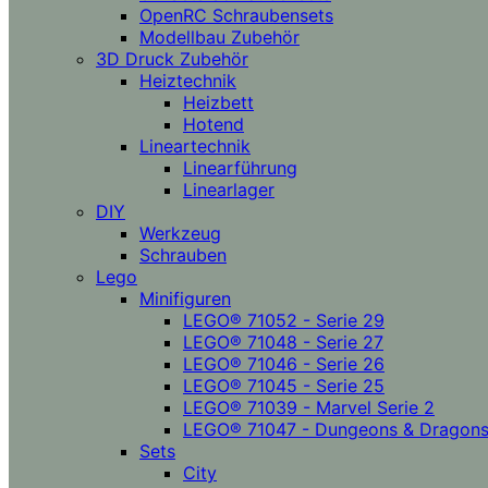
OpenRC Schraubensets
Modellbau Zubehör
3D Druck Zubehör
Heiztechnik
Heizbett
Hotend
Lineartechnik
Linearführung
Linearlager
DIY
Werkzeug
Schrauben
Lego
Minifiguren
LEGO® 71052 - Serie 29
LEGO® 71048 - Serie 27
LEGO® 71046 - Serie 26
LEGO® 71045 - Serie 25
LEGO® 71039 - Marvel Serie 2
LEGO® 71047 - Dungeons & Dragon
Sets
City