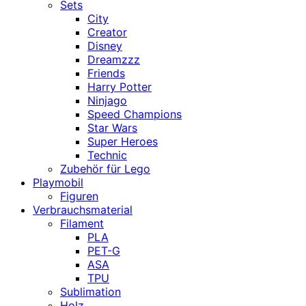
Sets
City
Creator
Disney
Dreamzzz
Friends
Harry Potter
Ninjago
Speed Champions
Star Wars
Super Heroes
Technic
Zubehör für Lego
Playmobil
Figuren
Verbrauchsmaterial
Filament
PLA
PET-G
ASA
TPU
Sublimation
Holz