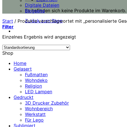
Digitale Dateien
Es befinden sich keine Produkte im Warenkorb.
Blogseite
Zurück zum Shop
Start
/
Produkte verschlagwortet mit „personalisierte Ge
Filter
Einzelnes Ergebnis wird angezeigt
Shop
Home
Gelasert
Fußmatten
Wohndeko
Religion
LED Lampen
Gedruckt
3D Drucker Zubehör
Wohnbereich
Werkstatt
Für Lego
Sublimiert