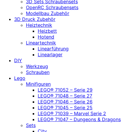
3D Sets Schraubensets
OpenRC Schraubensets
Modellbau Zubehör
3D Druck Zubehör
Heiztechnik
Heizbett
Hotend
Lineartechnik
Linearführung
Linearlager
DIY
Werkzeug
Schrauben
Lego
Minifiguren
LEGO® 71052 – Serie 29
LEGO® 71048 – Serie 27
LEGO® 71046 – Serie 26
LEGO® 71045 – Serie 25
LEGO® 71039 – Marvel Serie 2
LEGO® 71047 – Dungeons & Dragons
Sets
City