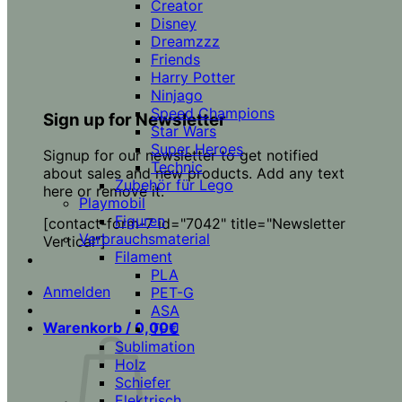
Creator
Disney
Dreamzzz
Friends
Harry Potter
Ninjago
Speed Champions
Sign up for Newsletter
Star Wars
Super Heroes
Signup for our newsletter to get notified
Technic
about sales and new products. Add any text
Zubehör für Lego
here or remove it.
Playmobil
Figuren
[contact-form-7 id="7042" title="Newsletter
Verbrauchsmaterial
Vertical"]
Filament
PLA
Anmelden
PET-G
ASA
Warenkorb /
0,00
€
TPU
Sublimation
Holz
Schiefer
Elektrisch