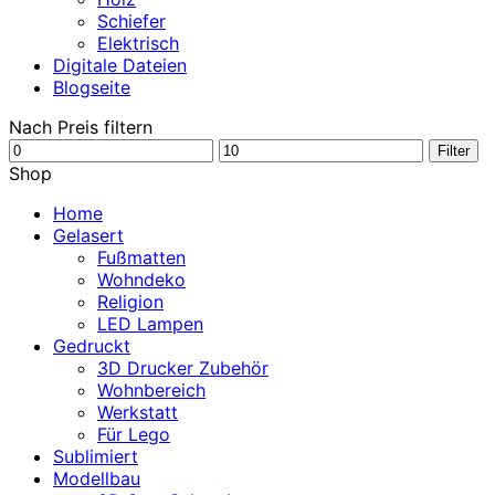
Schiefer
Elektrisch
Digitale Dateien
Blogseite
Nach Preis filtern
Min.
Max.
Filter
Preis
Preis
Shop
Home
Gelasert
Fußmatten
Wohndeko
Religion
LED Lampen
Gedruckt
3D Drucker Zubehör
Wohnbereich
Werkstatt
Für Lego
Sublimiert
Modellbau