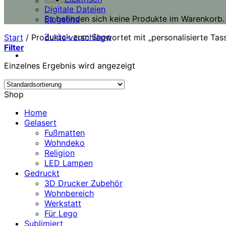
Digitale Dateien
Es befinden sich keine Produkte im Warenkorb.
Blogseite
Zurück zum Shop
Start
/
Produkte verschlagwortet mit „personalisierte Tas
Filter
Einzelnes Ergebnis wird angezeigt
Shop
Home
Gelasert
Fußmatten
Wohndeko
Religion
LED Lampen
Gedruckt
3D Drucker Zubehör
Wohnbereich
Werkstatt
Für Lego
Sublimiert