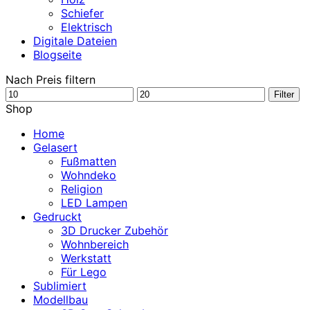
Schiefer
Elektrisch
Digitale Dateien
Blogseite
Nach Preis filtern
Min.
Max.
Filter
Preis
Preis
Shop
Home
Gelasert
Fußmatten
Wohndeko
Religion
LED Lampen
Gedruckt
3D Drucker Zubehör
Wohnbereich
Werkstatt
Für Lego
Sublimiert
Modellbau