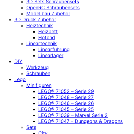
3D Sets Schraubensets
OpenRC Schraubensets
Modellbau Zubehör
3D Druck Zubehör
Heiztechnik
Heizbett
Hotend
Lineartechnik
Linearführung
Linearlager
DIY
Werkzeug
Schrauben
Lego
Minifiguren
LEGO® 71052 – Serie 29
LEGO® 71048 – Serie 27
LEGO® 71046 – Serie 26
LEGO® 71045 – Serie 25
LEGO® 71039 – Marvel Serie 2
LEGO® 71047 – Dungeons & Dragons
Sets
City