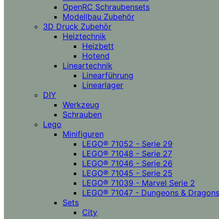
OpenRC Schraubensets
Modellbau Zubehör
3D Druck Zubehör
Heiztechnik
Heizbett
Hotend
Lineartechnik
Linearführung
Linearlager
DIY
Werkzeug
Schrauben
Lego
Minifiguren
LEGO® 71052 - Serie 29
LEGO® 71048 - Serie 27
LEGO® 71046 - Serie 26
LEGO® 71045 - Serie 25
LEGO® 71039 - Marvel Serie 2
LEGO® 71047 - Dungeons & Dragon
Sets
City