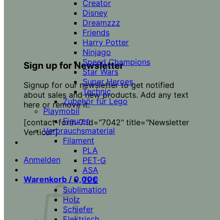
Creator
Disney
Dreamzzz
Friends
Harry Potter
Ninjago
Speed Champions
Sign up for Newsletter
Star Wars
Super Heroes
Signup for our newsletter to get notified
Technic
about sales and new products. Add any text
Zubehör für Lego
here or remove it.
Playmobil
Figuren
[contact-form-7 id="7042" title="Newsletter
Verbrauchsmaterial
Vertical"]
Filament
PLA
Anmelden
PET-G
ASA
Warenkorb /
0,00
€
TPU
Sublimation
Holz
Schiefer
Elektrisch