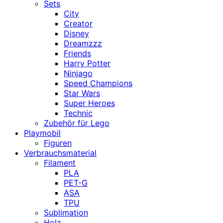
Sets
City
Creator
Disney
Dreamzzz
Friends
Harry Potter
Ninjago
Speed Champions
Star Wars
Super Heroes
Technic
Zubehör für Lego
Playmobil
Figuren
Verbrauchsmaterial
Filament
PLA
PET-G
ASA
TPU
Sublimation
Holz