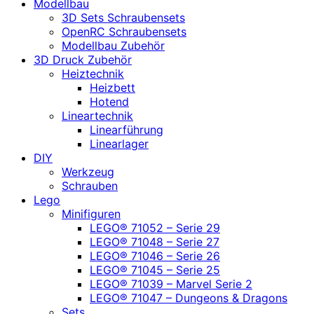
Modellbau
3D Sets Schraubensets
OpenRC Schraubensets
Modellbau Zubehör
3D Druck Zubehör
Heiztechnik
Heizbett
Hotend
Lineartechnik
Linearführung
Linearlager
DIY
Werkzeug
Schrauben
Lego
Minifiguren
LEGO® 71052 – Serie 29
LEGO® 71048 – Serie 27
LEGO® 71046 – Serie 26
LEGO® 71045 – Serie 25
LEGO® 71039 – Marvel Serie 2
LEGO® 71047 – Dungeons & Dragons
Sets