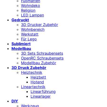
Fußmatten
Wohndeko
Religion
LED Lampen
Gedruckt
3D Drucker Zubehör
Wohnbereich
Werkstatt
Für Lego
Sublimiert
Modellbau
3D Sets Schraubensets
OpenRC Schraubensets
Modellbau Zubehör
3D Druck Zubehör
Heiztechnik
Heizbett
Hotend
Lineartechnik
Linearführung
Linearlager
DIY
Werkzeug