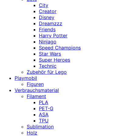
City
Creator
Disney
Dreamzzz
Friends
Harry Potter
Ninjago
Speed Champions
Star Wars
Super Heroes
Technic
Zubehör für Lego
Playmobil
Figuren
Verbrauchsmaterial
Filament
PLA
PET-G
ASA
TPU
Sublimation
Holz