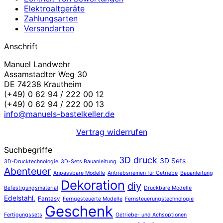
Elektroaltgeräte
Zahlungsarten
Versandarten
Anschrift
Manuel Landwehr
Assamstadter Weg 30
DE 74238 Krautheim
(+49) 0 62 94 / 222 00 12
(+49) 0 62 94 / 222 00 13
info@manuels-bastelkeller.de
Vertrag widerrufen
Suchbegriffe
3D druck
3D Sets
3D-Drucktechnologie
3D-Sets Bauanleitung
Abenteuer
Anpassbare Modelle
Antriebsriemen für Getriebe
Bauanleitung
Dekoration
diy
Befestigungsmaterial
Druckbare Modelle
Edelstahl.
Fantasy
Ferngesteuerte Modelle
Fernsteuerungstechnologie
Geschenk
Fertigungssets
Getriebe- und Achsoptionen