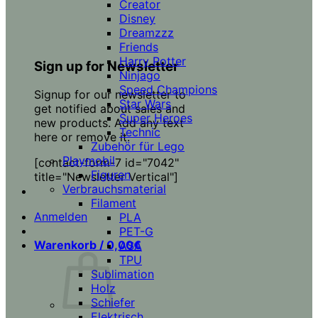
Creator
Disney
Dreamzzz
Friends
Harry Potter
Sign up for Newsletter
Ninjago
Speed Champions
Signup for our newsletter to
Star Wars
get notified about sales and
Super Heroes
new products. Add any text
Technic
here or remove it.
Zubehör für Lego
Playmobil
[contact-form-7 id="7042"
Figuren
title="Newsletter Vertical"]
Verbrauchsmaterial
Filament
Anmelden
PLA
PET-G
Warenkorb /
0,00
€
ASA
TPU
Sublimation
Holz
Schiefer
Elektrisch