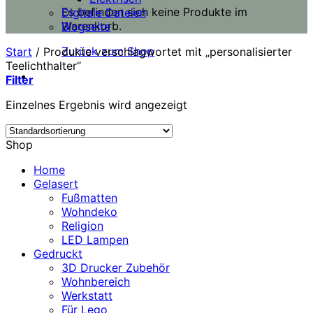
Es befinden sich keine Produkte im
Digitale Dateien
Warenkorb.
Blogseite
Zurück zum Shop
Start
/
Produkte verschlagwortet mit „personalisierter
Teelichthalter“
Filter
Einzelnes Ergebnis wird angezeigt
Shop
Home
Gelasert
Fußmatten
Wohndeko
Religion
LED Lampen
Gedruckt
3D Drucker Zubehör
Wohnbereich
Werkstatt
Für Lego