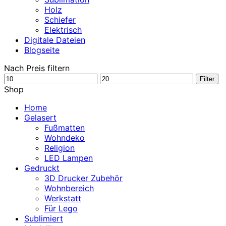
Holz
Schiefer
Elektrisch
Digitale Dateien
Blogseite
Nach Preis filtern
Min.
Max.
Filter
Preis
Preis
Shop
Home
Gelasert
Fußmatten
Wohndeko
Religion
LED Lampen
Gedruckt
3D Drucker Zubehör
Wohnbereich
Werkstatt
Für Lego
Sublimiert