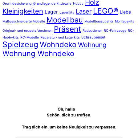
Holz
Gewindesicherung
Grundlegende Kitdetails
Hobby
LEGO®
Kleinigkeiten
Laser
Lager
Liebe
Lagerkits
Modellbau
Maßgeschneiderte Modelle
Modellbauzubehör
Montagekits
Präsent
Original- und neueste Versionen
Radoptionen
RC-Fahrzeuge
RC-
Schraubenset
Hobbykits
RC-Modelle
Reparatur- und Lagerkits
Spielzeug
Wohndeko
Wohnung
Wohnung Wohndeko
Oh, hallo
Schön, dich zu treffen.
Trag dich ein, um keine Neuigkeit zu verpassen.