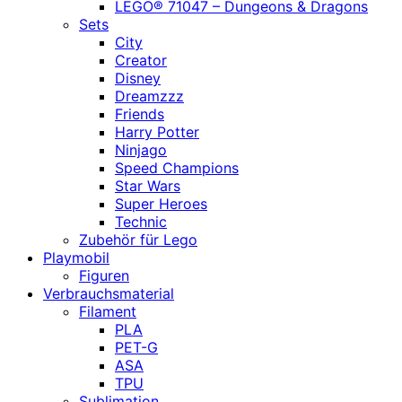
LEGO® 71047 – Dungeons & Dragons
Sets
City
Creator
Disney
Dreamzzz
Friends
Harry Potter
Ninjago
Speed Champions
Star Wars
Super Heroes
Technic
Zubehör für Lego
Playmobil
Figuren
Verbrauchsmaterial
Filament
PLA
PET-G
ASA
TPU
Sublimation