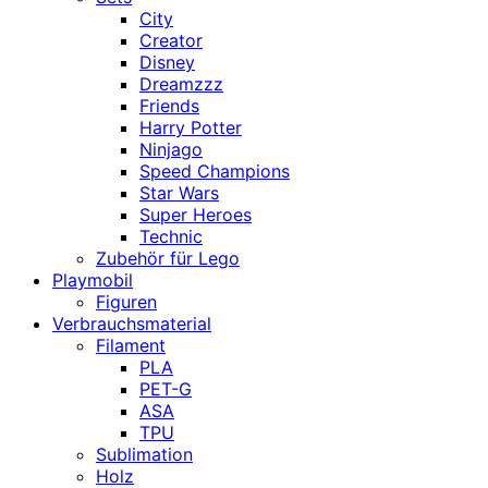
City
Creator
Disney
Dreamzzz
Friends
Harry Potter
Ninjago
Speed Champions
Star Wars
Super Heroes
Technic
Zubehör für Lego
Playmobil
Figuren
Verbrauchsmaterial
Filament
PLA
PET-G
ASA
TPU
Sublimation
Holz