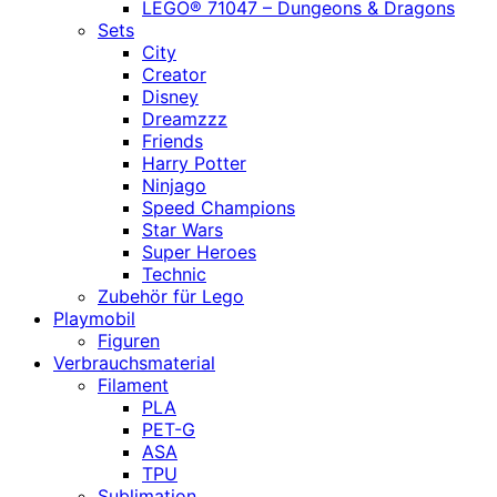
LEGO® 71047 – Dungeons & Dragons
Sets
City
Creator
Disney
Dreamzzz
Friends
Harry Potter
Ninjago
Speed Champions
Star Wars
Super Heroes
Technic
Zubehör für Lego
Playmobil
Figuren
Verbrauchsmaterial
Filament
PLA
PET-G
ASA
TPU
Sublimation