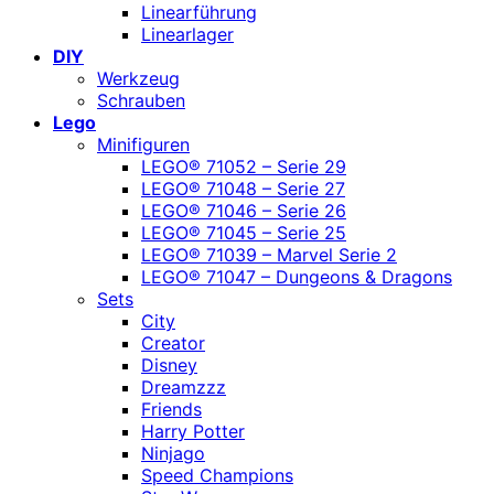
Linearführung
Linearlager
DIY
Werkzeug
Schrauben
Lego
Minifiguren
LEGO® 71052 – Serie 29
LEGO® 71048 – Serie 27
LEGO® 71046 – Serie 26
LEGO® 71045 – Serie 25
LEGO® 71039 – Marvel Serie 2
LEGO® 71047 – Dungeons & Dragons
Sets
City
Creator
Disney
Dreamzzz
Friends
Harry Potter
Ninjago
Speed Champions