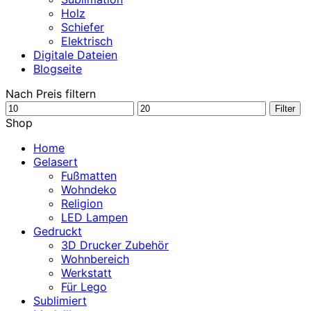
Holz
Schiefer
Elektrisch
Digitale Dateien
Blogseite
Nach Preis filtern
Min.
Max.
Filter
Preis
Preis
Shop
Home
Gelasert
Fußmatten
Wohndeko
Religion
LED Lampen
Gedruckt
3D Drucker Zubehör
Wohnbereich
Werkstatt
Für Lego
Sublimiert