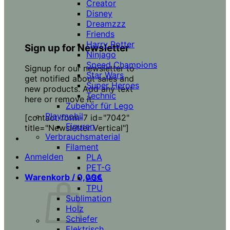
Creator
Disney
Dreamzzz
Friends
Harry Potter
Sign up for Newsletter
Ninjago
Speed Champions
Signup for our newsletter to
Star Wars
get notified about sales and
Super Heroes
new products. Add any text
Technic
here or remove it.
Zubehör für Lego
Playmobil
[contact-form-7 id="7042"
Figuren
title="Newsletter Vertical"]
Verbrauchsmaterial
Filament
Anmelden
PLA
PET-G
Warenkorb /
0,00
€
ASA
TPU
Sublimation
Holz
Schiefer
Elektrisch