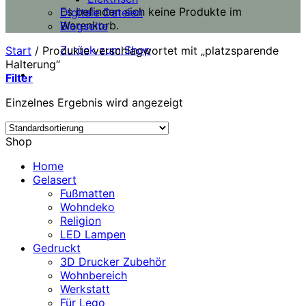
Es befinden sich keine Produkte im
Digitale Dateien
Warenkorb.
Blogseite
Zurück zum Shop
Start
/
Produkte verschlagwortet mit „platzsparende
Halterung“
Filter
Einzelnes Ergebnis wird angezeigt
Shop
Home
Gelasert
Fußmatten
Wohndeko
Religion
LED Lampen
Gedruckt
3D Drucker Zubehör
Wohnbereich
Werkstatt
Für Lego