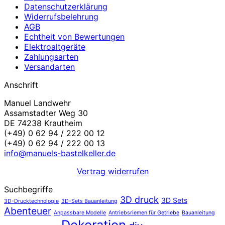
Datenschutzerklärung
Widerrufsbelehrung
AGB
Echtheit von Bewertungen
Elektroaltgeräte
Zahlungsarten
Versandarten
Anschrift
Manuel Landwehr
Assamstadter Weg 30
DE 74238 Krautheim
(+49) 0 62 94 / 222 00 12
(+49) 0 62 94 / 222 00 13
info@manuels-bastelkeller.de
Vertrag widerrufen
Suchbegriffe
3D druck
3D Sets
3D-Drucktechnologie
3D-Sets Bauanleitung
Abenteuer
Anpassbare Modelle
Antriebsriemen für Getriebe
Bauanleitung
Dekoration