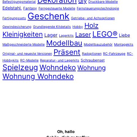
diy
Befestigungsmaterial
Druckbare Modelle
Edelstahl.
Fantasy
Ferngesteuerte Modelle
Fernsteuerungstechnologie
Geschenk
Fertigungssets
Getriebe- und Achsoptionen
Holz
Gewindesicherung
Grundlegende Kitdetails
Hobby
LEGO®
Kleinigkeiten
Laser
Lager
Liebe
Lagerkits
Modellbau
Maßgeschneiderte Modelle
Modellbauzubehör
Montagekits
Präsent
Original- und neueste Versionen
Radoptionen
RC-Fahrzeuge
RC-
Schraubenset
Hobbykits
RC-Modelle
Reparatur- und Lagerkits
Spielzeug
Wohndeko
Wohnung
Wohnung Wohndeko
Oh, hallo