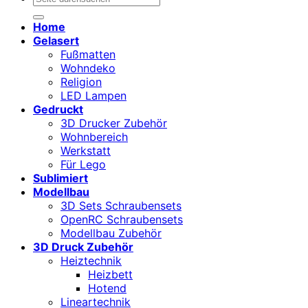
nach:
Home
Gelasert
Fußmatten
Wohndeko
Religion
LED Lampen
Gedruckt
3D Drucker Zubehör
Wohnbereich
Werkstatt
Für Lego
Sublimiert
Modellbau
3D Sets Schraubensets
OpenRC Schraubensets
Modellbau Zubehör
3D Druck Zubehör
Heiztechnik
Heizbett
Hotend
Lineartechnik