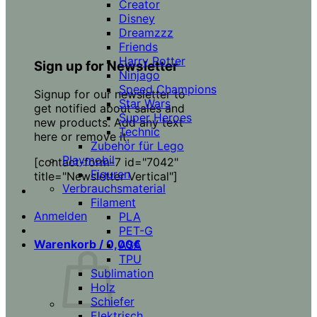
Creator
Disney
Dreamzzz
Friends
Harry Potter
Sign up for Newsletter
Ninjago
Speed Champions
Signup for our newsletter to
Star Wars
get notified about sales and
Super Heroes
new products. Add any text
Technic
here or remove it.
Zubehör für Lego
Playmobil
[contact-form-7 id="7042"
Figuren
title="Newsletter Vertical"]
Verbrauchsmaterial
Filament
Anmelden
PLA
PET-G
Warenkorb /
0,00
€
ASA
TPU
Sublimation
Holz
Schiefer
Elektrisch