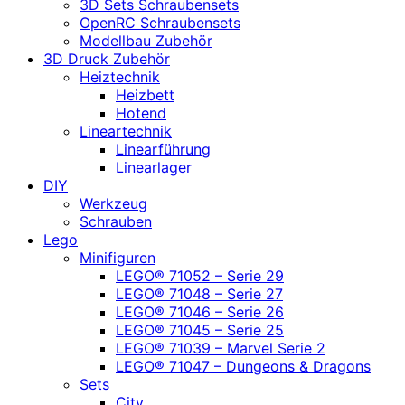
3D Sets Schraubensets
OpenRC Schraubensets
Modellbau Zubehör
3D Druck Zubehör
Heiztechnik
Heizbett
Hotend
Lineartechnik
Linearführung
Linearlager
DIY
Werkzeug
Schrauben
Lego
Minifiguren
LEGO® 71052 – Serie 29
LEGO® 71048 – Serie 27
LEGO® 71046 – Serie 26
LEGO® 71045 – Serie 25
LEGO® 71039 – Marvel Serie 2
LEGO® 71047 – Dungeons & Dragons
Sets
City