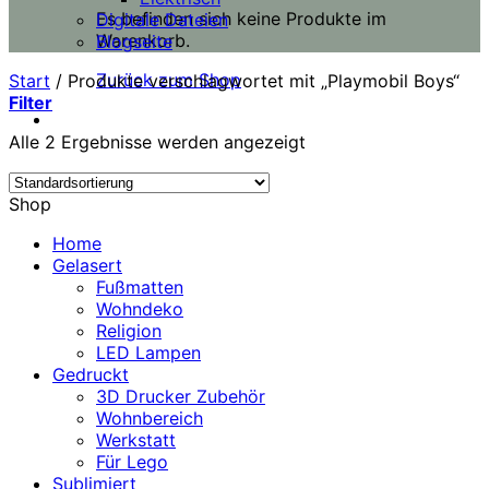
Es befinden sich keine Produkte im
Digitale Dateien
Warenkorb.
Blogseite
Zurück zum Shop
Start
/
Produkte verschlagwortet mit „Playmobil Boys“
Filter
Alle 2 Ergebnisse werden angezeigt
Shop
Home
Gelasert
Fußmatten
Wohndeko
Religion
LED Lampen
Gedruckt
3D Drucker Zubehör
Wohnbereich
Werkstatt
Für Lego
Sublimiert