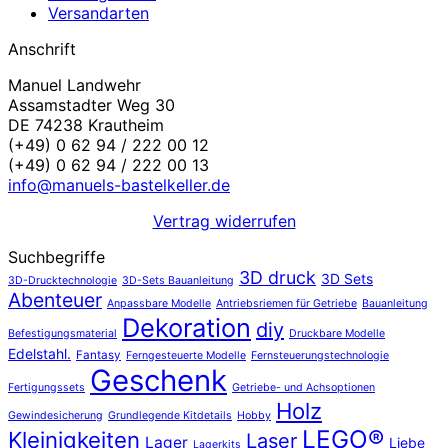
Versandarten
Anschrift
Manuel Landwehr
Assamstadter Weg 30
DE 74238 Krautheim
(+49) 0 62 94 / 222 00 12
(+49) 0 62 94 / 222 00 13
info@manuels-bastelkeller.de
Vertrag widerrufen
Suchbegriffe
3D druck
3D Sets
3D-Drucktechnologie
3D-Sets Bauanleitung
Abenteuer
Anpassbare Modelle
Antriebsriemen für Getriebe
Bauanleitung
Dekoration
diy
Befestigungsmaterial
Druckbare Modelle
Edelstahl.
Fantasy
Ferngesteuerte Modelle
Fernsteuerungstechnologie
Geschenk
Fertigungssets
Getriebe- und Achsoptionen
Holz
Gewindesicherung
Grundlegende Kitdetails
Hobby
LEGO®
Kleinigkeiten
Laser
Lager
Liebe
Lagerkits