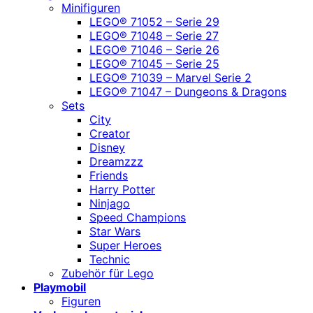
Minifiguren
LEGO® 71052 – Serie 29
LEGO® 71048 – Serie 27
LEGO® 71046 – Serie 26
LEGO® 71045 – Serie 25
LEGO® 71039 – Marvel Serie 2
LEGO® 71047 – Dungeons & Dragons
Sets
City
Creator
Disney
Dreamzzz
Friends
Harry Potter
Ninjago
Speed Champions
Star Wars
Super Heroes
Technic
Zubehör für Lego
Playmobil
Figuren