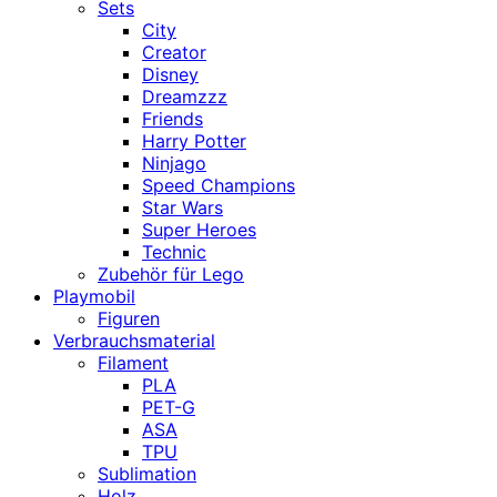
Sets
City
Creator
Disney
Dreamzzz
Friends
Harry Potter
Ninjago
Speed Champions
Star Wars
Super Heroes
Technic
Zubehör für Lego
Playmobil
Figuren
Verbrauchsmaterial
Filament
PLA
PET-G
ASA
TPU
Sublimation
Holz