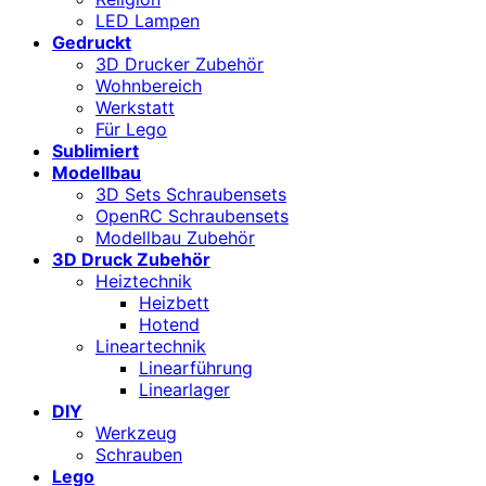
LED Lampen
Gedruckt
3D Drucker Zubehör
Wohnbereich
Werkstatt
Für Lego
Sublimiert
Modellbau
3D Sets Schraubensets
OpenRC Schraubensets
Modellbau Zubehör
3D Druck Zubehör
Heiztechnik
Heizbett
Hotend
Lineartechnik
Linearführung
Linearlager
DIY
Werkzeug
Schrauben
Lego