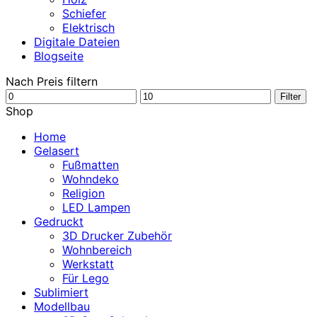
Schiefer
Elektrisch
Digitale Dateien
Blogseite
Nach Preis filtern
Min.
Max.
Filter
Preis
Preis
Shop
Home
Gelasert
Fußmatten
Wohndeko
Religion
LED Lampen
Gedruckt
3D Drucker Zubehör
Wohnbereich
Werkstatt
Für Lego
Sublimiert
Modellbau