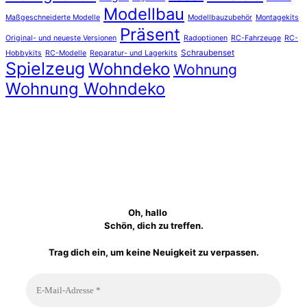
Modellbau
Maßgeschneiderte Modelle
Modellbauzubehör
Montagekits
Präsent
Original- und neueste Versionen
Radoptionen
RC-Fahrzeuge
RC-
Schraubenset
Hobbykits
RC-Modelle
Reparatur- und Lagerkits
Spielzeug
Wohndeko
Wohnung
Wohnung Wohndeko
Oh, hallo
Schön, dich zu treffen.
Trag dich ein, um keine Neuigkeit zu verpassen.