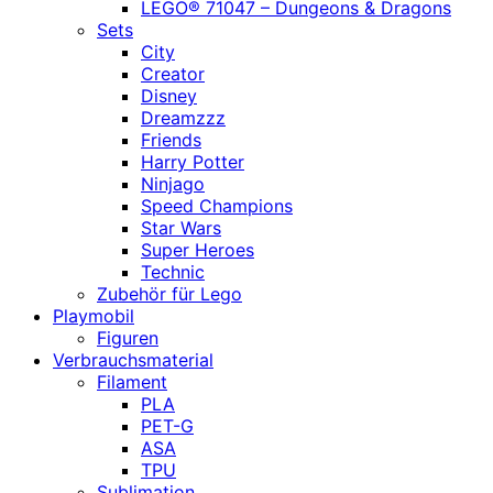
LEGO® 71047 – Dungeons & Dragons
Sets
City
Creator
Disney
Dreamzzz
Friends
Harry Potter
Ninjago
Speed Champions
Star Wars
Super Heroes
Technic
Zubehör für Lego
Playmobil
Figuren
Verbrauchsmaterial
Filament
PLA
PET-G
ASA
TPU
Sublimation