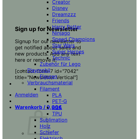
Creator
Disney
Dreamzzz
Friends
Harry Potter
Sign up for Newsletter
Ninjago
Speed Champions
Signup for our newsletter to
Star Wars
get notified about sales and
Super Heroes
new products. Add any text
Technic
here or remove it.
Zubehör für Lego
Playmobil
[contact-form-7 id="7042"
Figuren
title="Newsletter Vertical"]
Verbrauchsmaterial
Filament
Anmelden
PLA
PET-G
Warenkorb /
0,00
€
ASA
TPU
Sublimation
Holz
Schiefer
Elektrisch