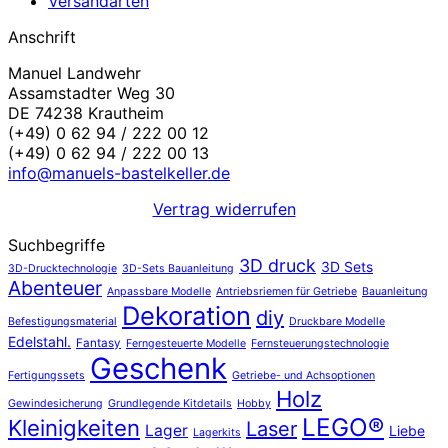
Versandarten
Anschrift
Manuel Landwehr
Assamstadter Weg 30
DE 74238 Krautheim
(+49) 0 62 94 / 222 00 12
(+49) 0 62 94 / 222 00 13
info@manuels-bastelkeller.de
Vertrag widerrufen
Suchbegriffe
3D druck
3D Sets
3D-Drucktechnologie
3D-Sets Bauanleitung
Abenteuer
Anpassbare Modelle
Antriebsriemen für Getriebe
Bauanleitung
Dekoration
diy
Befestigungsmaterial
Druckbare Modelle
Edelstahl.
Fantasy
Ferngesteuerte Modelle
Fernsteuerungstechnologie
Geschenk
Fertigungssets
Getriebe- und Achsoptionen
Holz
Gewindesicherung
Grundlegende Kitdetails
Hobby
LEGO®
Kleinigkeiten
Laser
Lager
Liebe
Lagerkits