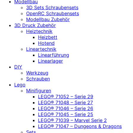
Modellbau
3D Sets Schraubensets
OpenRC Schraubensets
Modellbau Zubehör
3D Druck Zubehör
Heiztechnik
Heizbett
Hotend
Lineartechnik
Linearführung
Linearlager
DIY
Werkzeug
Schrauben
Lego
Minifiguren
LEGO® 71052 – Serie 29
LEGO® 71048 – Serie 27
LEGO® 71046 – Serie 26
LEGO® 71045 – Serie 25
LEGO® 71039 – Marvel Serie 2
LEGO® 71047 – Dungeons & Dragons
Sets