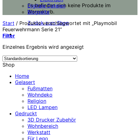
Es befinden sich keine Produkte im
Digitale Dateien
Warenkorb.
Blogseite
Zurück zum Shop
Start
/
Produkte verschlagwortet mit „Playmobil
Feuerwehrmann Serie 21“
Filter
Einzelnes Ergebnis wird angezeigt
Shop
Home
Gelasert
Fußmatten
Wohndeko
Religion
LED Lampen
Gedruckt
3D Drucker Zubehör
Wohnbereich
Werkstatt
Für Lego