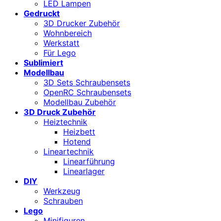
LED Lampen
Gedruckt
3D Drucker Zubehör
Wohnbereich
Werkstatt
Für Lego
Sublimiert
Modellbau
3D Sets Schraubensets
OpenRC Schraubensets
Modellbau Zubehör
3D Druck Zubehör
Heiztechnik
Heizbett
Hotend
Lineartechnik
Linearführung
Linearlager
DIY
Werkzeug
Schrauben
Lego
Minifiguren