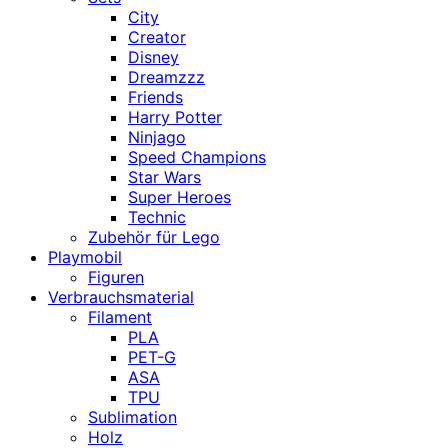
City
Creator
Disney
Dreamzzz
Friends
Harry Potter
Ninjago
Speed Champions
Star Wars
Super Heroes
Technic
Zubehör für Lego
Playmobil
Figuren
Verbrauchsmaterial
Filament
PLA
PET-G
ASA
TPU
Sublimation
Holz