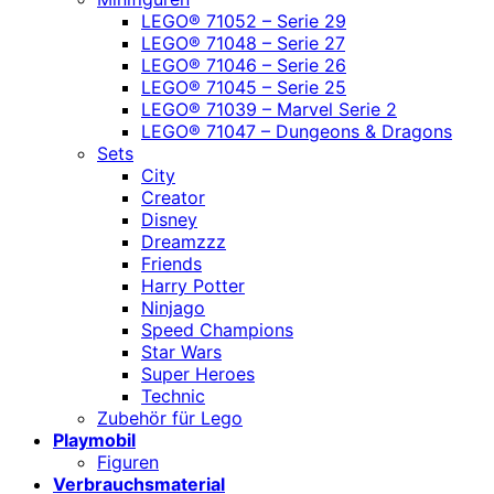
LEGO® 71052 – Serie 29
LEGO® 71048 – Serie 27
LEGO® 71046 – Serie 26
LEGO® 71045 – Serie 25
LEGO® 71039 – Marvel Serie 2
LEGO® 71047 – Dungeons & Dragons
Sets
City
Creator
Disney
Dreamzzz
Friends
Harry Potter
Ninjago
Speed Champions
Star Wars
Super Heroes
Technic
Zubehör für Lego
Playmobil
Figuren
Verbrauchsmaterial