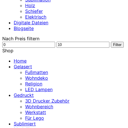
Holz
Schiefer
Elektrisch
Digitale Dateien
Blogseite
Nach Preis filtern
Min.
Max.
Filter
Preis
Preis
Shop
Home
Gelasert
Fußmatten
Wohndeko
Religion
LED Lampen
Gedruckt
3D Drucker Zubehör
Wohnbereich
Werkstatt
Für Lego
Sublimiert