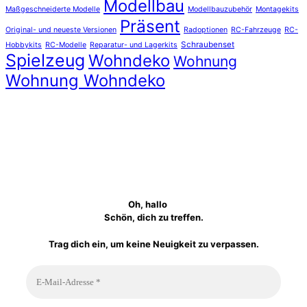
Modellbau
Maßgeschneiderte Modelle
Modellbauzubehör
Montagekits
Präsent
Original- und neueste Versionen
Radoptionen
RC-Fahrzeuge
RC-
Schraubenset
Hobbykits
RC-Modelle
Reparatur- und Lagerkits
Spielzeug
Wohndeko
Wohnung
Wohnung Wohndeko
Oh, hallo
Schön, dich zu treffen.
Trag dich ein, um keine Neuigkeit zu verpassen.