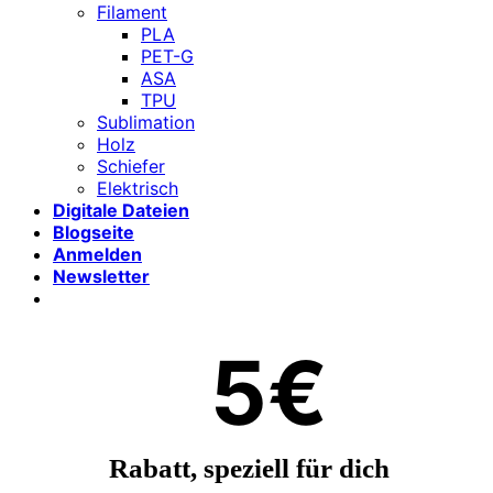
Filament
PLA
PET-G
ASA
TPU
Sublimation
Holz
Schiefer
Elektrisch
Digitale Dateien
Blogseite
Anmelden
Newsletter
5€
Rabatt, speziell für dich