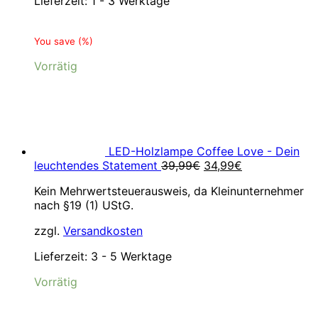
Lieferzeit:
1 - 3 Werktage
You save
(
%)
Vorrätig
LED-Holzlampe Coffee Love - Dein
Ursprünglicher
Aktueller
leuchtendes Statement
39,99
€
34,99
€
Preis
Preis
Kein Mehrwertsteuerausweis, da Kleinunternehmer
war:
ist:
nach §19 (1) UStG.
39,99€
34,99€.
zzgl.
Versandkosten
Lieferzeit:
3 - 5 Werktage
Vorrätig