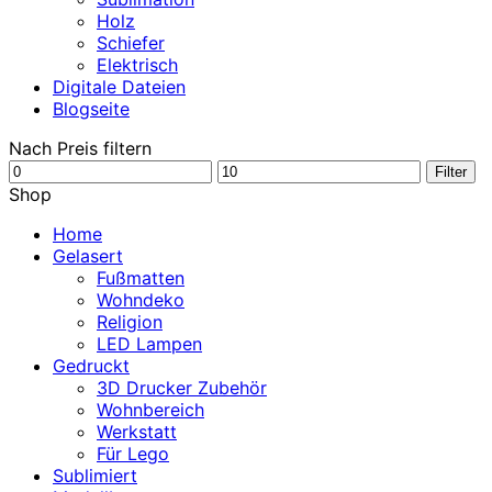
Holz
Schiefer
Elektrisch
Digitale Dateien
Blogseite
Nach Preis filtern
Min.
Max.
Filter
Preis
Preis
Shop
Home
Gelasert
Fußmatten
Wohndeko
Religion
LED Lampen
Gedruckt
3D Drucker Zubehör
Wohnbereich
Werkstatt
Für Lego
Sublimiert