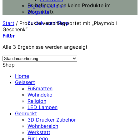
Es befinden sich keine Produkte im
Digitale Dateien
Warenkorb.
Blogseite
Zurück zum Shop
Start
/
Produkte verschlagwortet mit „Playmobil
Geschenk“
Filter
Alle 3 Ergebnisse werden angezeigt
Shop
Home
Gelasert
Fußmatten
Wohndeko
Religion
LED Lampen
Gedruckt
3D Drucker Zubehör
Wohnbereich
Werkstatt
Für Lego