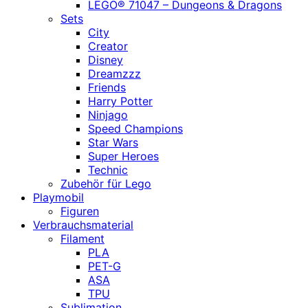
LEGO® 71047 – Dungeons & Dragons
Sets
City
Creator
Disney
Dreamzzz
Friends
Harry Potter
Ninjago
Speed Champions
Star Wars
Super Heroes
Technic
Zubehör für Lego
Playmobil
Figuren
Verbrauchsmaterial
Filament
PLA
PET-G
ASA
TPU
Sublimation