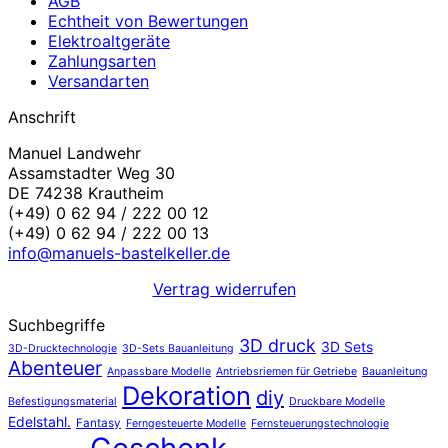
AGB
Echtheit von Bewertungen
Elektroaltgeräte
Zahlungsarten
Versandarten
Anschrift
Manuel Landwehr
Assamstadter Weg 30
DE 74238 Krautheim
(+49) 0 62 94 / 222 00 12
(+49) 0 62 94 / 222 00 13
info@manuels-bastelkeller.de
Vertrag widerrufen
Suchbegriffe
3D druck
3D Sets
3D-Drucktechnologie
3D-Sets Bauanleitung
Abenteuer
Anpassbare Modelle
Antriebsriemen für Getriebe
Bauanleitung
Dekoration
diy
Befestigungsmaterial
Druckbare Modelle
Edelstahl.
Fantasy
Ferngesteuerte Modelle
Fernsteuerungstechnologie