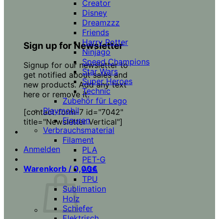
Creator
Disney
Dreamzzz
Friends
Harry Potter
Sign up for Newsletter
Ninjago
Speed Champions
Signup for our newsletter to
Star Wars
get notified about sales and
Super Heroes
new products. Add any text
Technic
here or remove it.
Zubehör für Lego
Playmobil
[contact-form-7 id="7042"
Figuren
title="Newsletter Vertical"]
Verbrauchsmaterial
Filament
Anmelden
PLA
PET-G
Warenkorb /
0,00
€
ASA
TPU
Sublimation
Holz
Schiefer
Elektrisch