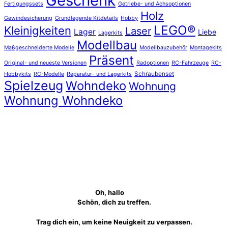
Geschenk
Fertigungssets
Getriebe- und Achsoptionen
Holz
Gewindesicherung
Grundlegende Kitdetails
Hobby
LEGO®
Kleinigkeiten
Laser
Lager
Liebe
Lagerkits
Modellbau
Maßgeschneiderte Modelle
Modellbauzubehör
Montagekits
Präsent
Original- und neueste Versionen
Radoptionen
RC-Fahrzeuge
RC-
Schraubenset
Hobbykits
RC-Modelle
Reparatur- und Lagerkits
Spielzeug
Wohndeko
Wohnung
Wohnung Wohndeko
Oh, hallo
Schön, dich zu treffen.
Trag dich ein, um keine Neuigkeit zu verpassen.