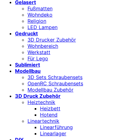
Gelasert
Fußmatten
Wohndeko
Religion
LED Lampen
Gedruckt
3D Drucker Zubehör
Wohnbereich
Werkstatt
Für Lego
Sublimiert
Modellbau
3D Sets Schraubensets
OpenRC Schraubensets
Modellbau Zubehör
3D Druck Zubehör
Heiztechnik
Heizbett
Hotend
Lineartechnik
Linearführung
Linearlager
DIY