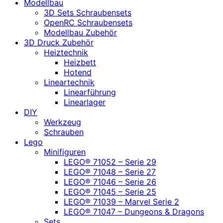
Modellbau
3D Sets Schraubensets
OpenRC Schraubensets
Modellbau Zubehör
3D Druck Zubehör
Heiztechnik
Heizbett
Hotend
Lineartechnik
Linearführung
Linearlager
DIY
Werkzeug
Schrauben
Lego
Minifiguren
LEGO® 71052 – Serie 29
LEGO® 71048 – Serie 27
LEGO® 71046 – Serie 26
LEGO® 71045 – Serie 25
LEGO® 71039 – Marvel Serie 2
LEGO® 71047 – Dungeons & Dragons
Sets