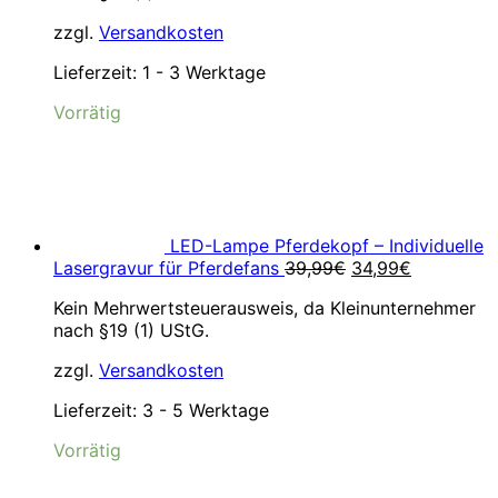
zzgl.
Versandkosten
Lieferzeit:
1 - 3 Werktage
Vorrätig
LED-Lampe Pferdekopf – Individuelle
Ursprünglicher
Aktueller
Lasergravur für Pferdefans
39,99
€
34,99
€
Preis
Preis
Kein Mehrwertsteuerausweis, da Kleinunternehmer
war:
ist:
nach §19 (1) UStG.
39,99€
34,99€.
zzgl.
Versandkosten
Lieferzeit:
3 - 5 Werktage
Vorrätig