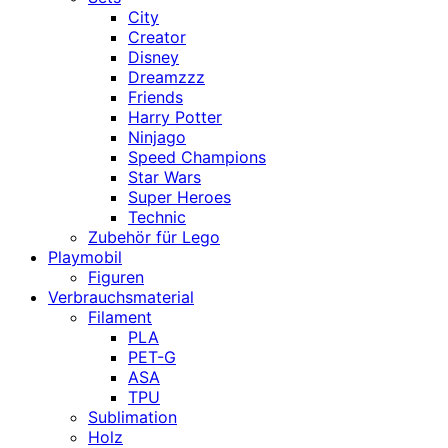
City
Creator
Disney
Dreamzzz
Friends
Harry Potter
Ninjago
Speed Champions
Star Wars
Super Heroes
Technic
Zubehör für Lego
Playmobil
Figuren
Verbrauchsmaterial
Filament
PLA
PET-G
ASA
TPU
Sublimation
Holz