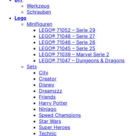
Werkzeug
Schrauben
Lego
Minifiguren
LEGO® 71052 – Serie 29
LEGO® 71048 – Serie 27
LEGO® 71046 – Serie 26
LEGO® 71045 – Serie 25
LEGO® 71039 – Marvel Serie 2
LEGO® 71047 – Dungeons & Dragons
Sets
City
Creator
Disney
Dreamzzz
Friends
Harry Potter
Ninjago
Speed Champions
Star Wars
Super Heroes
Technic