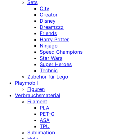
Sets
City
Creator
Disney
Dreamzzz
Friends
Harry Potter
Ninjago
Speed Champions
Star Wars
Super Heroes
Technic
Zubehör für Lego
Playmobil
Figuren
Verbrauchsmaterial
Filament
PLA
PET-G
ASA
TPU
Sublimation
Holz