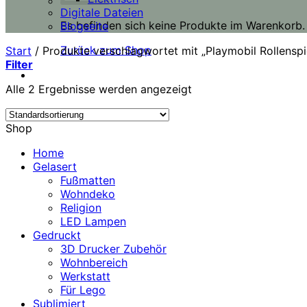
Digitale Dateien
Es befinden sich keine Produkte im Warenkorb.
Blogseite
Zurück zum Shop
Start
/
Produkte verschlagwortet mit „Playmobil Rollenspi
Filter
Alle 2 Ergebnisse werden angezeigt
Shop
Home
Gelasert
Fußmatten
Wohndeko
Religion
LED Lampen
Gedruckt
3D Drucker Zubehör
Wohnbereich
Werkstatt
Für Lego
Sublimiert