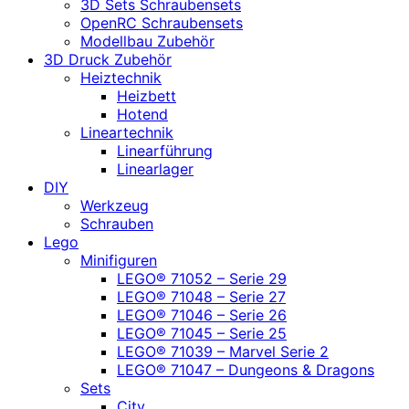
3D Sets Schraubensets
OpenRC Schraubensets
Modellbau Zubehör
3D Druck Zubehör
Heiztechnik
Heizbett
Hotend
Lineartechnik
Linearführung
Linearlager
DIY
Werkzeug
Schrauben
Lego
Minifiguren
LEGO® 71052 – Serie 29
LEGO® 71048 – Serie 27
LEGO® 71046 – Serie 26
LEGO® 71045 – Serie 25
LEGO® 71039 – Marvel Serie 2
LEGO® 71047 – Dungeons & Dragons
Sets
City